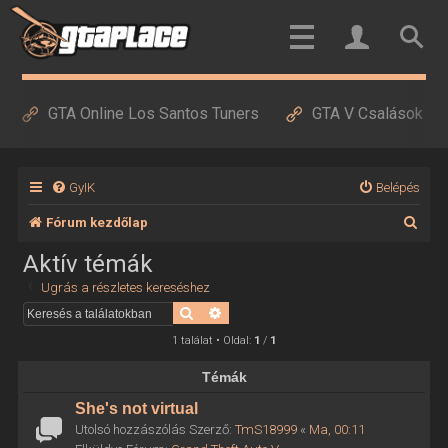
GTA Online Los Santos Tuners
GTA V Csalások
GyIK
Belépés
K
Fórum kezdőlap
e
Aktív témák
r
Ugrás a részletes kereséshez
e
Keresés
Részletes keresés
s
1 találat • Oldal:
1
/
1
é
Témák
s
She's not virtual
Utolsó hozzászólás Szerző:
TmS18999
«
Ma, 00:11