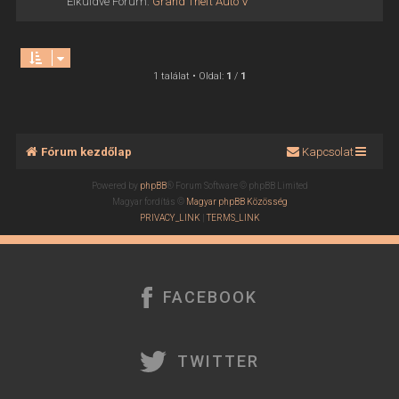
Elküldve Fórum:
Grand Theft Auto V
1 találat • Oldal:
1
/
1
Fórum kezdőlap
Kapcsolat
Powered by
phpBB
® Forum Software © phpBB Limited
Magyar fordítás ©
Magyar phpBB Közösség
PRIVACY_LINK
|
TERMS_LINK
FACEBOOK
TWITTER