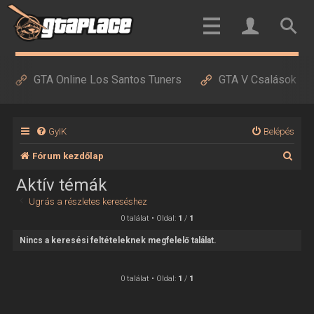
GTA Online Los Santos Tuners
GTA V Csalások
GyIK
Belépés
K
Fórum kezdőlap
e
Aktív témák
r
Ugrás a részletes kereséshez
e
0 találat • Oldal:
1
/
1
s
Nincs a keresési feltételeknek megfelelő találat.
é
s
0 találat • Oldal:
1
/
1