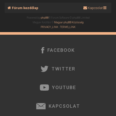
Fórum kezdőlap
Kapcsolat
Powered by
phpBB
® Forum Software © phpBB Limited
Magyar fordítás ©
Magyar phpBB Közösség
PRIVACY_LINK
|
TERMS_LINK
FACEBOOK
TWITTER
YOUTUBE
KAPCSOLAT