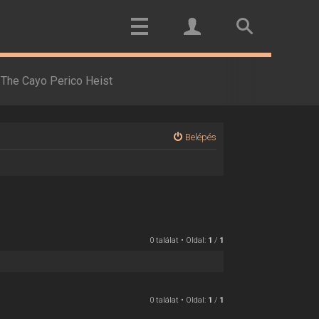
The Cayo Perico Heist
Belépés
0 találat • Oldal:
1
/
1
0 találat • Oldal:
1
/
1