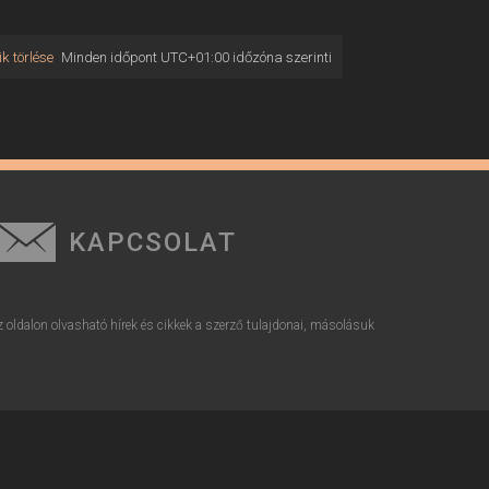
k törlése
Minden időpont
UTC+01:00
időzóna szerinti
KAPCSOLAT
z oldalon olvasható hírek és cikkek a szerző tulajdonai, másolásuk