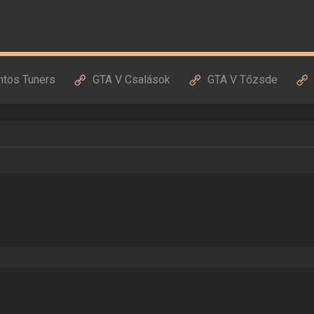
ntos Tuners
GTA V Csalások
GTA V Tőzsde