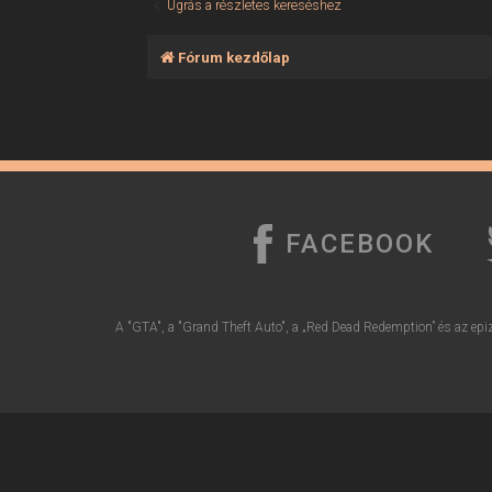
Ugrás a részletes kereséshez
Fórum kezdőlap
FACEBOOK
A "GTA", a "Grand Theft Auto", a „Red Dead Redemption” és az epiz