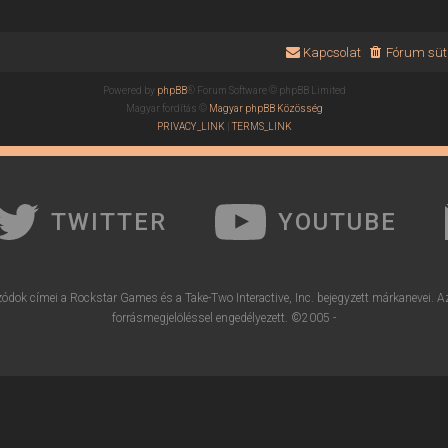
Kapcsolat
Fórum süti
Powered by
phpBB
® Forum Software © phpBB Limited
Magyar fordítás ©
Magyar phpBB Közösség
PRIVACY_LINK
|
TERMS_LINK
TWITTER
YOUTUBE
ódok címei a Rockstar Games és a Take-Two Interactive, Inc. bejegyzett márkanevei. A
forrásmegjelöléssel engedélyezett. ©2005 -