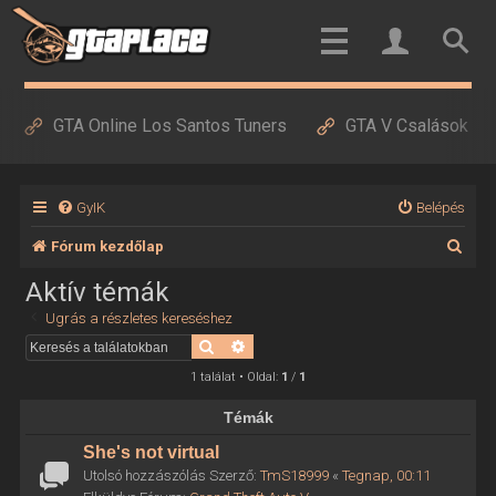
GTA Online Los Santos Tuners
GTA V Csalások
GyIK
Belépés
K
Fórum kezdőlap
e
Aktív témák
r
Ugrás a részletes kereséshez
e
Keresés
Részletes keresés
s
1 találat • Oldal:
1
/
1
é
Témák
s
She's not virtual
Utolsó hozzászólás Szerző:
TmS18999
«
Tegnap, 00:11