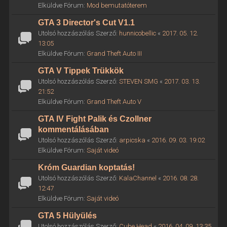
Elküldve Fórum:
Mod bemutatóterem
GTA 3 Director's Cut V1.1
Utolsó hozzászólás Szerző:
hunnicobellic
«
2017. 05. 12.
13:05
Elküldve Fórum:
Grand Theft Auto III
GTA V Tippek Trükkök
Utolsó hozzászólás Szerző:
STEVEN SMG
«
2017. 03. 13.
21:52
Elküldve Fórum:
Grand Theft Auto V
GTA IV Fight Palik és Czollner
kommentálásában
Utolsó hozzászólás Szerző:
arpicska
«
2016. 09. 03. 19:02
Elküldve Fórum:
Saját videó
Króm Guardian koptatás!
Utolsó hozzászólás Szerző:
KalaChannel
«
2016. 08. 28.
12:47
Elküldve Fórum:
Saját videó
GTA 5 Hülyülés
Utolsó hozzászólás Szerző:
Cube Head
«
2016. 04. 09. 13:35