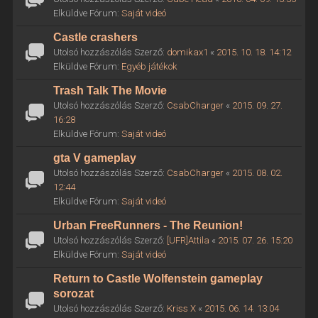
Elküldve Fórum:
Saját videó
Castle crashers
Utolsó hozzászólás Szerző:
domikax1
«
2015. 10. 18. 14:12
Elküldve Fórum:
Egyéb játékok
Trash Talk The Movie
Utolsó hozzászólás Szerző:
CsabCharger
«
2015. 09. 27.
16:28
Elküldve Fórum:
Saját videó
gta V gameplay
Utolsó hozzászólás Szerző:
CsabCharger
«
2015. 08. 02.
12:44
Elküldve Fórum:
Saját videó
Urban FreeRunners - The Reunion!
Utolsó hozzászólás Szerző:
[UFR]Attila
«
2015. 07. 26. 15:20
Elküldve Fórum:
Saját videó
Return to Castle Wolfenstein gameplay
sorozat
Utolsó hozzászólás Szerző:
Kriss X
«
2015. 06. 14. 13:04