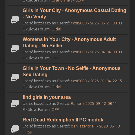
Elküldve Fórum:
Grand Theft Auto V
Girls In Your City - Anonymous Casual Dating
- No Verify
Utolsó hozzászólás Szerző:
ricsi2003
«
2026. 05. 21. 08:30
Elküldve Fórum:
Oldal
Womens In Your City - Anonymous Adult
Dating - No Selfie
Utolsó hozzászólás Szerző:
ricsi2003
«
2026. 04. 04. 08:08
Elküldve Fórum:
OFF
Girls In Your Town - No Selfie - Anonymous
Sex Dating
Utolsó hozzászólás Szerző:
ricsi2003
«
2026. 01. 04. 22:15
Elküldve Fórum:
Oldal
find girls in your area
Utolsó hozzászólás Szerző:
Rahar
«
2025. 09. 12. 08:11
Elküldve Fórum:
OFF
Red Dead Redemption II PC modok
Utolsó hozzászólás Szerző:
dani.szentgali
«
2020. 05. 13.
11:59