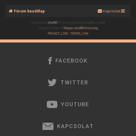
Fórum kezdőlap
Kapcsolat
Powered by
phpBB
® Forum Software © phpBB Limited
Magyar fordítás ©
Magyar phpBB Közösség
PRIVACY_LINK
|
TERMS_LINK
FACEBOOK
TWITTER
YOUTUBE
KAPCSOLAT