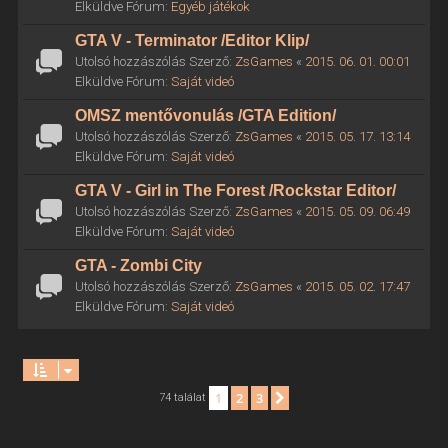
Elküldve Fórum:
Egyéb játékok
GTA V - Terminator /Editor Klip/
Utolsó hozzászólás Szerző:
ZsGames
«
2015. 06. 01. 00:01
Elküldve Fórum:
Saját videó
OMSZ mentővonulás /GTA Edition/
Utolsó hozzászólás Szerző:
ZsGames
«
2015. 05. 17. 13:14
Elküldve Fórum:
Saját videó
GTA V - Girl in The Forest /Rockstar Editor/
Utolsó hozzászólás Szerző:
ZsGames
«
2015. 05. 09. 06:49
Elküldve Fórum:
Saját videó
GTA - Zombi City
Utolsó hozzászólás Szerző:
ZsGames
«
2015. 05. 02. 17:47
Elküldve Fórum:
Saját videó
1
2
3
Következő
74 találat