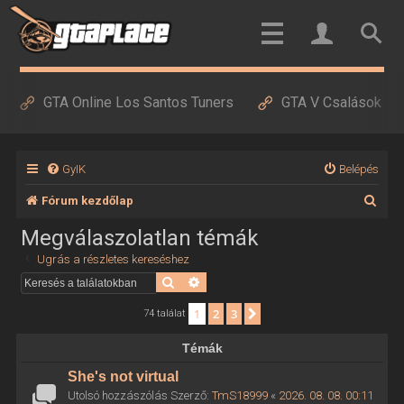
GTA Online Los Santos Tuners
GTA V Csalások
GyIK
Belépés
K
Fórum kezdőlap
e
Megválaszolatlan témák
r
Ugrás a részletes kereséshez
e
Keresés
Részletes keresés
s
1
2
3
Következő
74 találat
é
Témák
s
She's not virtual
Utolsó hozzászólás Szerző:
TmS18999
«
2026. 08. 08. 00:11