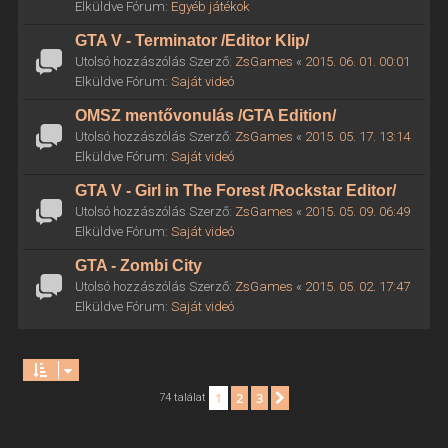
Elküldve Fórum:
Egyéb játékok
GTA V - Terminator /Editor Klip/
Utolsó hozzászólás Szerző:
ZsGames
«
2015. 06. 01. 00:01
Elküldve Fórum:
Saját videó
OMSZ mentővonulás /GTA Edition/
Utolsó hozzászólás Szerző:
ZsGames
«
2015. 05. 17. 13:14
Elküldve Fórum:
Saját videó
GTA V - Girl in The Forest /Rockstar Editor/
Utolsó hozzászólás Szerző:
ZsGames
«
2015. 05. 09. 06:49
Elküldve Fórum:
Saját videó
GTA - Zombi City
Utolsó hozzászólás Szerző:
ZsGames
«
2015. 05. 02. 17:47
Elküldve Fórum:
Saját videó
1
2
3
Következő
74 találat