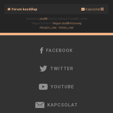
Fórum kezdőlap
Kapcsolat
Powered by
phpBB
® Forum Software © phpBB Limited
Magyar fordítás ©
Magyar phpBB Közösség
PRIVACY_LINK
|
TERMS_LINK
FACEBOOK
TWITTER
YOUTUBE
KAPCSOLAT