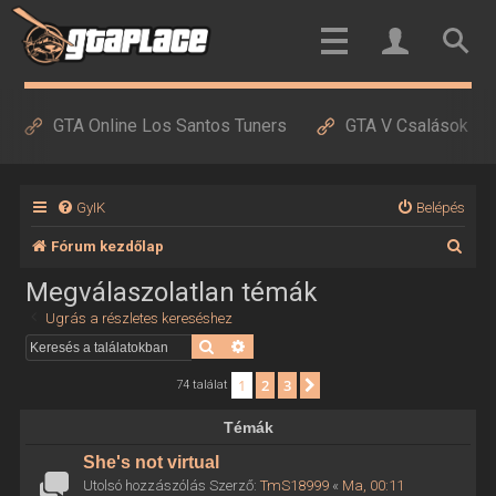
GTA Online Los Santos Tuners
GTA V Csalások
GyIK
Belépés
K
Fórum kezdőlap
e
Megválaszolatlan témák
r
Ugrás a részletes kereséshez
e
Keresés
Részletes keresés
s
1
2
3
Következő
74 találat
é
Témák
s
She's not virtual
Utolsó hozzászólás Szerző:
TmS18999
«
Ma, 00:11