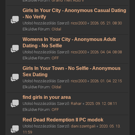
Elküldve Fórum:
Grand Theft Auto V
Girls In Your City - Anonymous Casual Dating
- No Verify
Utolsó hozzászólás Szerző:
ricsi2003
«
2026. 05. 21. 08:30
Elküldve Fórum:
Oldal
Womens In Your City - Anonymous Adult
Dating - No Selfie
Utolsó hozzászólás Szerző:
ricsi2003
«
2026. 04. 04. 08:08
Elküldve Fórum:
OFF
Girls In Your Town - No Selfie - Anonymous
Sex Dating
Utolsó hozzászólás Szerző:
ricsi2003
«
2026. 01. 04. 22:15
Elküldve Fórum:
Oldal
find girls in your area
Utolsó hozzászólás Szerző:
Rahar
«
2025. 09. 12. 08:11
Elküldve Fórum:
OFF
Red Dead Redemption II PC modok
Utolsó hozzászólás Szerző:
dani.szentgali
«
2020. 05. 13.
11:59