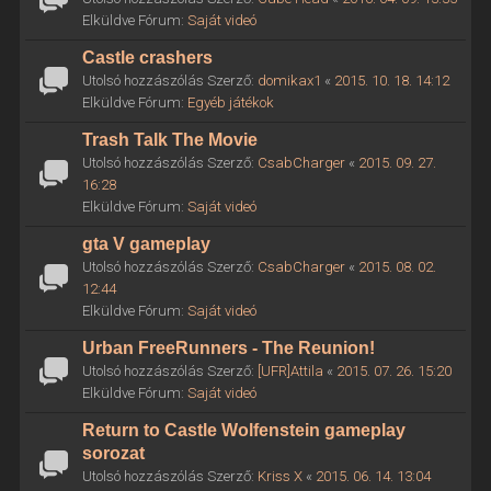
Elküldve Fórum:
Saját videó
Castle crashers
Utolsó hozzászólás Szerző:
domikax1
«
2015. 10. 18. 14:12
Elküldve Fórum:
Egyéb játékok
Trash Talk The Movie
Utolsó hozzászólás Szerző:
CsabCharger
«
2015. 09. 27.
16:28
Elküldve Fórum:
Saját videó
gta V gameplay
Utolsó hozzászólás Szerző:
CsabCharger
«
2015. 08. 02.
12:44
Elküldve Fórum:
Saját videó
Urban FreeRunners - The Reunion!
Utolsó hozzászólás Szerző:
[UFR]Attila
«
2015. 07. 26. 15:20
Elküldve Fórum:
Saját videó
Return to Castle Wolfenstein gameplay
sorozat
Utolsó hozzászólás Szerző:
Kriss X
«
2015. 06. 14. 13:04