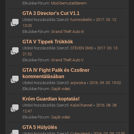
Elküldve Fórum:
Mod bemutatóterem
GTA 3 Director's Cut V1.1
Utolsó hozzászólás Szerző:
hunnicobellic
«
2017. 05. 12.
13:05
Elküldve Fórum:
Grand Theft Auto III
GTA V Tippek Trükkök
Utolsó hozzászólás Szerző:
STEVEN SMG
«
2017. 03. 13.
21:52
Elküldve Fórum:
Grand Theft Auto V
GTA IV Fight Palik és Czollner
kommentálásában
Utolsó hozzászólás Szerző:
arpicska
«
2016. 09. 03. 19:02
Elküldve Fórum:
Saját videó
Króm Guardian koptatás!
Utolsó hozzászólás Szerző:
KalaChannel
«
2016. 08. 28.
12:47
Elküldve Fórum:
Saját videó
GTA 5 Hülyülés
Utolsó hozzászólás Szerző:
Cube Head
«
2016. 04. 09. 13:35