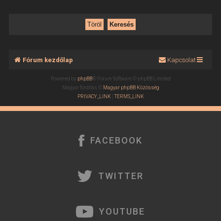
Fórum kezdőlap
Kapcsolat
Powered by
phpBB
® Forum Software © phpBB Limited
Magyar fordítás ©
Magyar phpBB Közösség
PRIVACY_LINK
|
TERMS_LINK
FACEBOOK
TWITTER
YOUTUBE