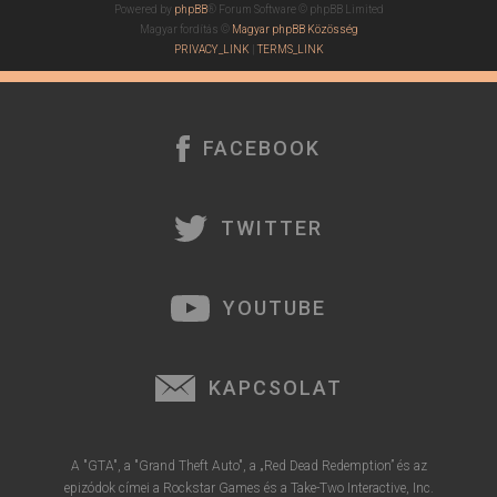
Powered by
phpBB
® Forum Software © phpBB Limited
Magyar fordítás ©
Magyar phpBB Közösség
PRIVACY_LINK
|
TERMS_LINK
FACEBOOK
TWITTER
YOUTUBE
KAPCSOLAT
A "GTA", a "Grand Theft Auto", a „Red Dead Redemption” és az
epizódok címei a Rockstar Games és a Take-Two Interactive, Inc.