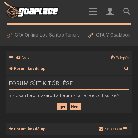
GTA Online Los Santos Tuners
GTA V Csalások
GyIK
Belépés
K
Fórum kezdőlap
e
FÓRUM SÜTIK TÖRLÉSE
r
e
Biztosan törölni akarod a fórum által létrehozott sütiket?
s
é
s
Fórum kezdőlap
Kapcsolat