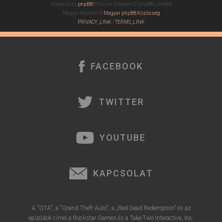
Powered by
phpBB
® Forum Software © phpBB Limited
Magyar fordítás ©
Magyar phpBB Közösség
PRIVACY_LINK
|
TERMS_LINK
FACEBOOK
TWITTER
YOUTUBE
KAPCSOLAT
A "GTA", a "Grand Theft Auto", a „Red Dead Redemption” és az
epizódok címei a Rockstar Games és a Take-Two Interactive, Inc.