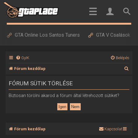
GTA Online Los Santos Tuners
GTA V Csalások
GyIK
Belépés
K
Fórum kezdőlap
e
FÓRUM SÜTIK TÖRLÉSE
r
e
Biztosan törölni akarod a fórum által létrehozott sütiket?
s
é
s
Fórum kezdőlap
Kapcsolat