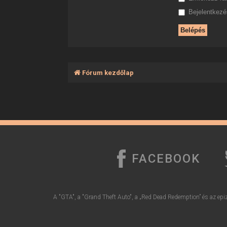
Bejelentkezés
Fórum kezdőlap
FACEBOOK
A "GTA", a "Grand Theft Auto", a „Red Dead Redemption” és az epiz