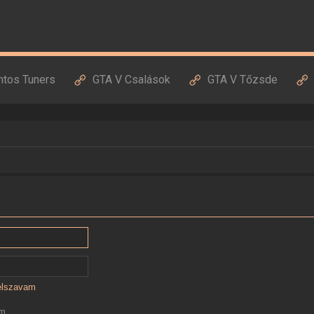
ntos Tuners
GTA V Csalások
GTA V Tőzsde
jelszavam
ám