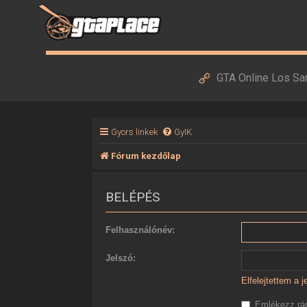
GTA Online Los Sa
Gyors linkek
GyIK
Fórum kezdőlap
BELÉPÉS
Felhasználónév:
Jelszó:
Elfelejtettem a 
Emlékezz r