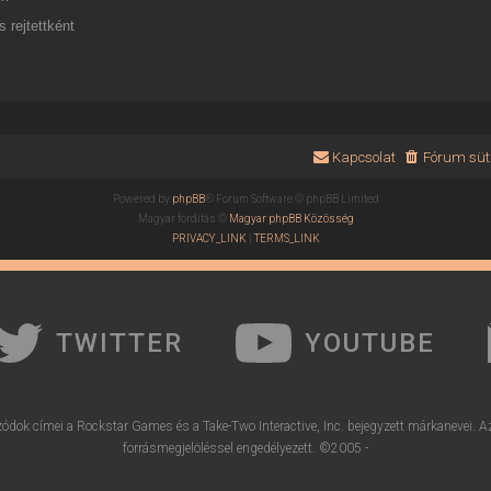
 rejtettként
Kapcsolat
Fórum süti
Powered by
phpBB
® Forum Software © phpBB Limited
Magyar fordítás ©
Magyar phpBB Közösség
PRIVACY_LINK
|
TERMS_LINK
TWITTER
YOUTUBE
ódok címei a Rockstar Games és a Take-Two Interactive, Inc. bejegyzett márkanevei. A
forrásmegjelöléssel engedélyezett. ©2005 -