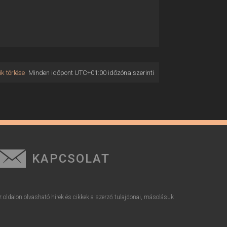
k törlése
Minden időpont
UTC+01:00
időzóna szerinti
KAPCSOLAT
z oldalon olvasható hírek és cikkek a szerző tulajdonai, másolásuk