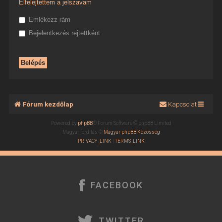
Elfelejtettem a jelszavam
Emlékezz rám
Bejelentkezés rejtettként
Fórum kezdőlap
Kapcsolat
Powered by
phpBB
® Forum Software © phpBB Limited
Magyar fordítás ©
Magyar phpBB Közösség
PRIVACY_LINK
|
TERMS_LINK
FACEBOOK
TWITTER