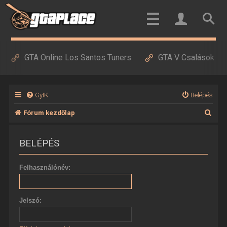
GTA Online Los Santos Tuners
GTA V Csalások
GyIK
Belépés
K
Fórum kezdőlap
e
BELÉPÉS
r
e
Felhasználónév:
s
é
Jelszó:
s