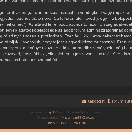
-n kívül más szoftverek is létrehozhatnak sütiket, ezeket azonban n
generál, az maga az interakció: például ha vendégként vagy regisztrált 
gyedien azonosítható nevet („a felhasználói neved”), egy – a belépésh
az e-mail címed”). Az általad létrehozott azonosítót azon ország adatvé
dott egyéb adatok kötelezősége az adott fórum adminisztrátorainak dön
rólad nyilvánosan a profilodban. Ezen felül ki-, illetve bekapcsolhato
 tároljuk. Javasoljuk, hogy teljesen egyedi jelszavat használj! Ezen j
Semmilyen körülmények közt ne add ki harmadik személynek, még ha az
a jelszavad, használd az „Elfelejtettem a jelszavam” funkciót. A rendsze
újra használhatod az azonosítód.
Kapcsolat
Fórum sütik
Powered by
phpBB
® Forum Software © phpBB Limited
Magyar fordítás ©
Magyar phpBB Közösség
PRIVACY_LINK
|
TERMS_LINK