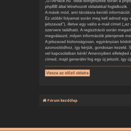
„GTAPlace.hu” oldal böngészése során a phpBB
phpBB által létrehozott oldalakkal foglalkozik.
A másik mód, ami tárolásra kerülő információt 
Ez utóbbi folyamat során meg kell adnod egy e
jelszavad”), illetve egy valós e-mail címet („
szervere található. A regisztráció során mega
megválaszd, milyen információk jelenjenek meg 
A jelszavad biztonságosan, egyirányúan kódolva
azonosítódhoz, így kérjük, gondosan kezeld. 
vel kapcsolatban kérik! Amennyiben elfelejted 
címed, majd generálni fog egy új jelszót, így 
Vissza az előző oldalra
Fórum kezdőlap