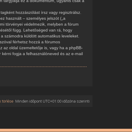
em tárgyalja ez a dokumentum, ugyanis csak a
tagként hozzászólást írsz vagy regisztrálsz.
ez használt – személyes jelszót („a
delmi törvényei védelmezik, melyben a fórum
tésétől függ. Lehetőséged van rá, hogy
d a számodra küldött automatikus leveleket.
elszóval férhetsz hozzá a fórumos
 az oldal üzemeltetője is, vagy ha a phpBB-
r kérni fogja a felhasználóneved és az e-mail
 törlése
Minden időpont
UTC+01:00
időzóna szerinti