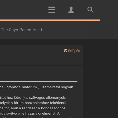
The Cayo Perico Heist
Belépés
tps://gtaplace.hu/forum”) üzemeltetői hogyan
ket hoz létre (kis szöveges állományok,
elyek a fórum használatához feltétlenül
onosítót, amit a rendszer a böngésződhöz
gy javítva a felhasználói élményt. A