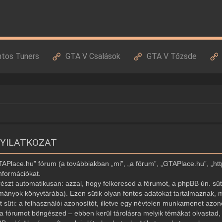
ntos Tuners
GTA V Csalások
GTA V Tőzsde
NYILATKOZAT
GTAPlace.hu” fórum (a továbbiakban „mi”, „a fórum”, „GTAPlace.hu”, „ht
nformációkat.
észt automatikusan: azzal, hogy felkeresed a fórumot, a phpBB ún. süti
ományok könyvtárába). Ezen sütik olyan fontos adatokat tartalmaznak, m
ét süti: a felhasználói azonosítót, illetve egy névtelen munkamenet az
r a fórumot böngészed – ebben kerül tárolásra melyik témákat olvastad, í