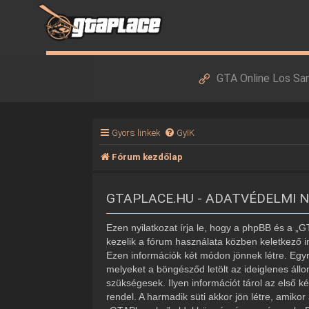
GTA Online Los Sa
Gyors linkek
GyIK
Fórum kezdőlap
GTAPLACE.HU - ADATVÉDELMI 
Ezen nyilatkozat írja le, hogy a phpBB és a „
kezelik a fórum használata közben keletkező i
Ezen információk két módon jönnek létre. Egyr
melyeket a böngésződ letölt az ideiglenes áll
szükségesek. Ilyen információt tárol az első k
rendel. A harmadik süti akkor jön létre, amiko