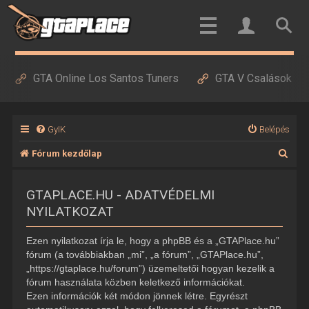
GTA Online Los Santos Tuners
GTA V Csalások
GyIK
Belépés
K
Fórum kezdőlap
e
GTAPLACE.HU - ADATVÉDELMI
r
NYILATKOZAT
e
s
Ezen nyilatkozat írja le, hogy a phpBB és a „GTAPlace.hu”
é
fórum (a továbbiakban „mi”, „a fórum”, „GTAPlace.hu”,
„https://gtaplace.hu/forum”) üzemeltetői hogyan kezelik a
s
fórum használata közben keletkező információkat.
Ezen információk két módon jönnek létre. Egyrészt