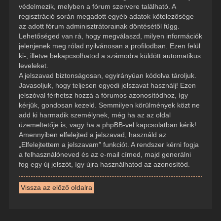
védelmezik, melyben a fórum szervere található. A
regisztráció során megadott egyéb adatok kötelezősége
az adott fórum adminisztrátorainak döntésétől függ.
Lehetőséged van rá, hogy megválaszd, milyen információk
jelenjenek meg rólad nyilvánosan a profilodban. Ezen felül
ki-, illetve bekapcsolhatod a számodra küldött automatikus
leveleket.
A jelszavad biztonságosan, egyirányúan kódolva tároljuk.
Javasoljuk, hogy teljesen egyedi jelszavat használj! Ezen
jelszóval férhetsz hozzá a fórumos azonosítódhoz, így
kérjük, gondosan kezeld. Semmilyen körülmények közt ne
add ki harmadik személynek, még ha az az oldal
üzemeltetője is, vagy ha a phpBB-vel kapcsolatban kérik!
Amennyiben elfelejted a jelszavad, használd az
„Elfelejtettem a jelszavam” funkciót. A rendszer kérni fogja
a felhasználóneved és az e-mail címed, majd generálni
fog egy új jelszót, így újra használhatod az azonosítód.
Vissza az előző oldalra