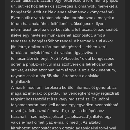
automatikusan: azzal, hogy felkeresed a fórumot, a phpBB
ún. sütiket hoz létre (kis szöveges állományok, melyeket a
böngésződ letölt az ideiglenes állományok könyvtárába).
Ezen sütik olyan fontos adatokat tartalmaznak, melyek a
fórum használatához feltétlenül szükségesek. Ilyen
információt tárol az első két süti: a felhasználói azonosítót,
illetve egy névtelen munkamenet azonosítót, amit a
rendszer a böngésződhöz rendel. A harmadik süti akkor
jön létre, amikor a fórumot böngészed – ebben kerül
tárolásra melyik témákat olvastad, így javítva a
felhasználói élményt. A „GTAPlace.hu” oldal böngészése
során a phpBB-n kívül más szoftverek is létrehozhatnak
sütiket, ezeket azonban nem tárgyalja ez a dokumentum,
ugyanis csak a phpBB által létrehozott oldalakkal
foglalkozik.
A másik mód, ami tárolásra kerülő információt generál, az
maga az interakció: például ha vendégként vagy regisztrált
tagként hozzászólást írsz vagy regisztrálsz. Ez utóbbi
folyamat során meg kell adnod egy egyedien azonosítható
nevet („a felhasználói neved”), egy – a belépéshez
használt – személyes jelszót („a jelszavad”), illetve egy
valós e-mail címet („az e-mail címed”). Az általad
létrehozott azonosítót azon ország adatvédelmi törvényei