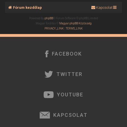
Fórum kezdőlap
Kapcsolat
Powered by
phpBB
® Forum Software © phpBB Limited
Magyar fordítás ©
Magyar phpBB Közösség
PRIVACY_LINK
|
TERMS_LINK
FACEBOOK
TWITTER
YOUTUBE
KAPCSOLAT