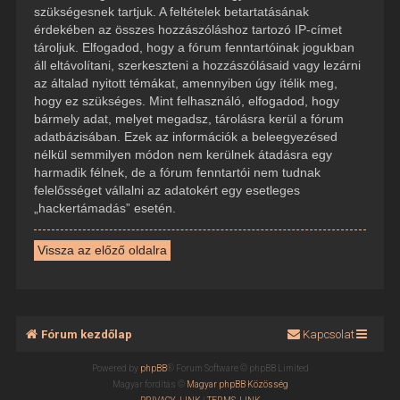
szükségesnek tartjuk. A feltételek betartatásának
érdekében az összes hozzászóláshoz tartozó IP-címet
tároljuk. Elfogadod, hogy a fórum fenntartóinak jogukban
áll eltávolítani, szerkeszteni a hozzászólásaid vagy lezárni
az általad nyitott témákat, amennyiben úgy ítélik meg,
hogy ez szükséges. Mint felhasználó, elfogadod, hogy
bármely adat, melyet megadsz, tárolásra kerül a fórum
adatbázisában. Ezek az információk a beleegyezésed
nélkül semmilyen módon nem kerülnek átadásra egy
harmadik félnek, de a fórum fenntartói nem tudnak
felelősséget vállalni az adatokért egy esetleges
„hackertámadás” esetén.
Vissza az előző oldalra
Fórum kezdőlap
Kapcsolat
Powered by
phpBB
® Forum Software © phpBB Limited
Magyar fordítás ©
Magyar phpBB Közösség