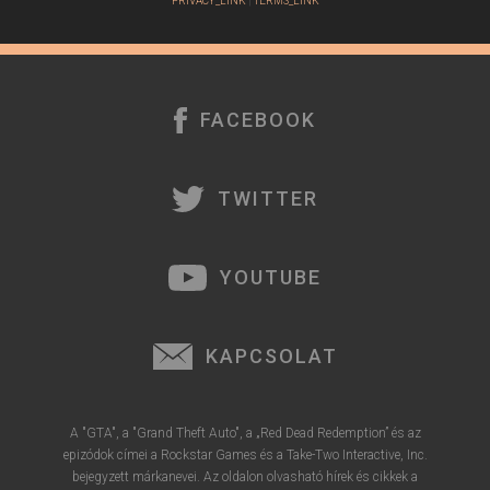
PRIVACY_LINK
|
TERMS_LINK
FACEBOOK
TWITTER
YOUTUBE
KAPCSOLAT
A "GTA", a "Grand Theft Auto", a „Red Dead Redemption” és az
epizódok címei a Rockstar Games és a Take-Two Interactive, Inc.
bejegyzett márkanevei. Az oldalon olvasható hírek és cikkek a