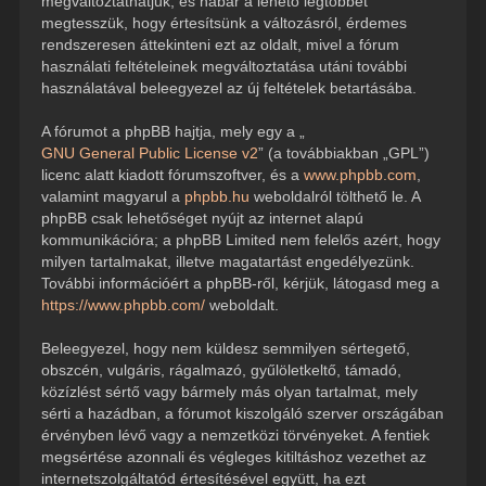
megváltoztathatjuk, és habár a lehető legtöbbet
megtesszük, hogy értesítsünk a változásról, érdemes
rendszeresen áttekinteni ezt az oldalt, mivel a fórum
használati feltételeinek megváltoztatása utáni további
használatával beleegyezel az új feltételek betartásába.
A fórumot a phpBB hajtja, mely egy a „
GNU General Public License v2
” (a továbbiakban „GPL”)
licenc alatt kiadott fórumszoftver, és a
www.phpbb.com
,
valamint magyarul a
phpbb.hu
weboldalról tölthető le. A
phpBB csak lehetőséget nyújt az internet alapú
kommunikációra; a phpBB Limited nem felelős azért, hogy
milyen tartalmakat, illetve magatartást engedélyezünk.
További információért a phpBB-ről, kérjük, látogasd meg a
https://www.phpbb.com/
weboldalt.
Beleegyezel, hogy nem küldesz semmilyen sértegető,
obszcén, vulgáris, rágalmazó, gyűlöletkeltő, támadó,
közízlést sértő vagy bármely más olyan tartalmat, mely
sérti a hazádban, a fórumot kiszolgáló szerver országában
érvényben lévő vagy a nemzetközi törvényeket. A fentiek
megsértése azonnali és végleges kitiltáshoz vezethet az
internetszolgáltatód értesítésével együtt, ha ezt