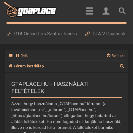
GTA Online Los Santos Tuners
GTA V Csalások
GyIK
Belépés
K
Fórum kezdőlap
e
GTAPLACE.HU - HASZNÁLATI
r
FELTÉTELEK
e
s
Azzal, hogy használod a „GTAPlace.hu” fórumot (a
é
továbbiakban „mi”, „a fórum”, „GTAPlace.hu”,
„https://gtaplace.hu/forum”) elfogadod, hogy betartod az
s
alábbi feltételeket. Ha nem fogadod el, kérjük ne használd,
illetve ne is keresd fel a fórumot. A feltételeket bármikor