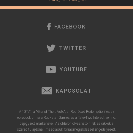
PRIVACY_LINK
|
TERMS_LINK
FACEBOOK
TWITTER
YOUTUBE
KAPCSOLAT
A "GTA", a "Grand Theft Auto", a „Red Dead Redemption” és az
epizódok címei a Rockstar Games és a Take-Two Interactive, Inc.
bejegyzett márkanevei. Az oldalon olvasható hírek és cikkek a
szerző tulajdonai, másolásuk forrásmegjelöléssel engedélyezett.