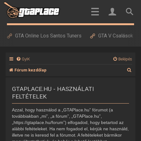
GTA Online Los Santos Tuners
GTA V Csalások
GyIK
Belépés
K
Fórum kezdőlap
e
GTAPLACE.HU - HASZNÁLATI
r
FELTÉTELEK
e
s
Azzal, hogy használod a „GTAPlace.hu” fórumot (a
é
továbbiakban „mi”, „a fórum”, „GTAPlace.hu”,
„https://gtaplace.hu/forum”) elfogadod, hogy betartod az
s
alábbi feltételeket. Ha nem fogadod el, kérjük ne használd,
illetve ne is keresd fel a fórumot. A feltételeket bármikor