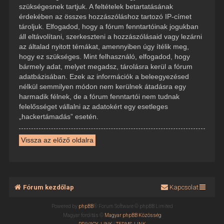
szükségesnek tartjuk. A feltételek betartatásának
érdekében az összes hozzászóláshoz tartozó IP-címet
tároljuk. Elfogadod, hogy a fórum fenntartóinak jogukban
áll eltávolítani, szerkeszteni a hozzászólásaid vagy lezárni
az általad nyitott témákat, amennyiben úgy ítélik meg,
hogy ez szükséges. Mint felhasználó, elfogadod, hogy
bármely adat, melyet megadsz, tárolásra kerül a fórum
adatbázisában. Ezek az információk a beleegyezésed
nélkül semmilyen módon nem kerülnek átadásra egy
harmadik félnek, de a fórum fenntartói nem tudnak
felelősséget vállalni az adatokért egy esetleges
„hackertámadás” esetén.
Vissza az előző oldalra
Fórum kezdőlap
Kapcsolat
Powered by
phpBB
® Forum Software © phpBB Limited
Magyar fordítás ©
Magyar phpBB Közösség