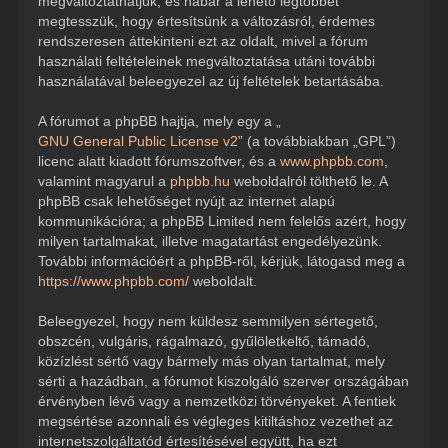
megváltoztathatjuk, és habár a lehető legtöbbet
megtesszük, hogy értesítsünk a változásról, érdemes
rendszeresen áttekinteni ezt az oldalt, mivel a fórum
használati feltételeinek megváltoztatása utáni további
használatával beleegyezel az új feltételek betartásába.
A fórumot a phpBB hajtja, mely egy a „
GNU General Public License v2
” (a továbbiakban „GPL”)
licenc alatt kiadott fórumszoftver, és a
www.phpbb.com
,
valamint magyarul a
phpbb.hu
weboldalról tölthető le. A
phpBB csak lehetőséget nyújt az internet alapú
kommunikációra; a phpBB Limited nem felelős azért, hogy
milyen tartalmakat, illetve magatartást engedélyezünk.
További információért a phpBB-ről, kérjük, látogasd meg a
https://www.phpbb.com/
weboldalt.
Beleegyezel, hogy nem küldesz semmilyen sértegető,
obszcén, vulgáris, rágalmazó, gyűlöletkeltő, támadó,
közízlést sértő vagy bármely más olyan tartalmat, mely
sérti a hazádban, a fórumot kiszolgáló szerver országában
érvényben lévő vagy a nemzetközi törvényeket. A fentiek
megsértése azonnali és végleges kitiltáshoz vezethet az
internetszolgáltatód értesítésével együtt, ha ezt