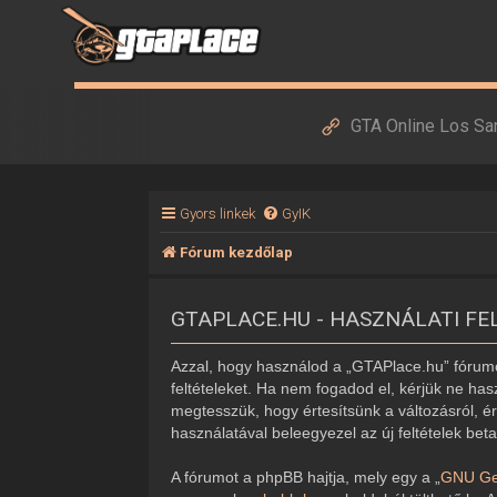
GTA Online Los Sa
Gyors linkek
GyIK
Fórum kezdőlap
GTAPLACE.HU - HASZNÁLATI FE
Azzal, hogy használod a „GTAPlace.hu” fórumot
feltételeket. Ha nem fogadod el, kérjük ne hasz
megtesszük, hogy értesítsünk a változásról, ér
használatával beleegyezel az új feltételek bet
A fórumot a phpBB hajtja, mely egy a „
GNU Gen