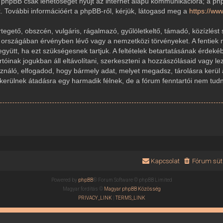
 A phpBB csak lehetőséget nyújt az internet alapú kommunikációra; a ph
k. További információért a phpBB-ről, kérjük, látogasd meg a
https://w
gető, obszcén, vulgáris, rágalmazó, gyűlöletkeltő, támadó, közízlést 
r országában érvényben lévő vagy a nemzetközi törvényeket. A fentiek 
 együtt, ha ezt szükségesnek tartjuk. A feltételek betartatásának érde
rtóinak jogukban áll eltávolítani, szerkeszteni a hozzászólásaid vagy le
sználó, elfogadod, hogy bármely adat, melyet megadsz, tárolásra kerül
ülnek átadásra egy harmadik félnek, de a fórum fenntartói nem tudnak
Kapcsolat
Fórum süti
Powered by
phpBB
® Forum Software © phpBB Limited
Magyar fordítás ©
Magyar phpBB Közösség
PRIVACY_LINK
|
TERMS_LINK