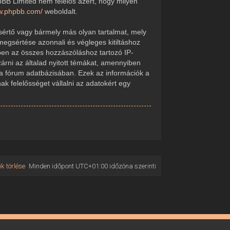
pBB Limited nem felelős azért, hogy milyen
ww.phpbb.com/
weboldalt.
sértő vagy bármely más olyan tartalmat, mely
megsértése azonnali és végleges kitiltáshoz
kében az összes hozzászóláshoz tartozó IP-
zárni az általad nyitott témákat, amennyiben
 a fórum adatbázisában. Ezek az információk a
 felelősséget vállalni az adatokért egy
k törlése
Minden időpont
UTC+01:00
időzóna szerinti