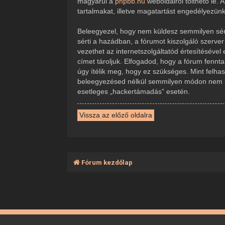
magyarul a
phpbb.hu
weboldalról tölthető le.
tartalmakat, illetve magatartást engedélyezün
Beleegyezel, hogy nem küldesz semmilyen sérte
sérti a hazádban, a fórumot kiszolgáló szerve
vezethet az internetszolgáltatód értesítésével
címet tároljuk. Elfogadod, hogy a fórum fennta
úgy ítélik meg, hogy ez szükséges. Mint felha
beleegyezésed nélkül semmilyen módon nem ker
esetleges „hackertámadás” esetén.
Vissza az előző oldalra
Fórum kezdőlap