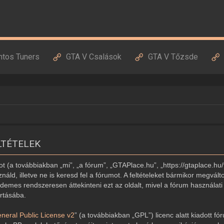
ntos Tuners
GTA V Csalások
GTA V Tőzsde
LTÉTELEK
 (a továbbiakban „mi”, „a fórum”, „GTAPlace.hu”, „https://gtaplace.hu/
náld, illetve ne is keresd fel a fórumot. A feltételeket bármikor megvált
demes rendszeresen áttekinteni ezt az oldalt, mivel a fórum használati 
artásába.
eral Public License v2
” (a továbbiakban „GPL”) licenc alatt kiadott fó