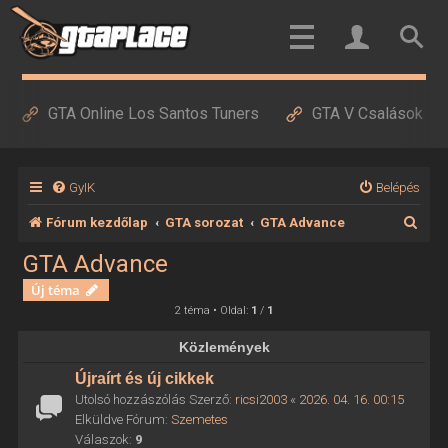
GTA Online Los Santos Tuners
GTA V Csalások
GyIK
Belépés
K
Fórum kezdőlap
GTA sorozat
GTA Advance
e
GTA Advance
r
Új téma
e
2 téma • Oldal:
1
/
1
s
Közlemények
é
Újraírt és új cikkek
s
Utolsó hozzászólás Szerző:
ricsi2003
«
2026. 04. 16. 00:15
Elküldve Fórum:
Szemetes
Válaszok:
9