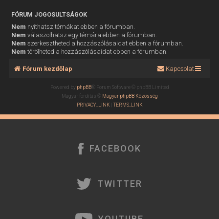
FÓRUM JOGOSULTSÁGOK
Nem
nyithatsz témákat ebben a fórumban.
Nem
válaszolhatsz egy témára ebben a fórumban.
Nem
szerkesztheted a hozzászólásaidat ebben a fórumban.
Nem
törölheted a hozzászólásaidat ebben a fórumban.
Fórum kezdőlap
Kapcsolat
Powered by
phpBB
® Forum Software © phpBB Limited
Magyar fordítás ©
Magyar phpBB Közösség
PRIVACY_LINK
|
TERMS_LINK
FACEBOOK
TWITTER
YOUTUBE