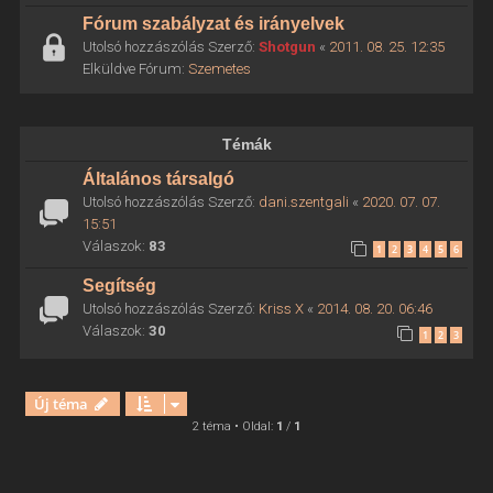
Fórum szabályzat és irányelvek
Utolsó hozzászólás Szerző:
Shotgun
«
2011. 08. 25. 12:35
Elküldve Fórum:
Szemetes
Témák
Általános társalgó
Utolsó hozzászólás Szerző:
dani.szentgali
«
2020. 07. 07.
15:51
Válaszok:
83
1
2
3
4
5
6
Segítség
Utolsó hozzászólás Szerző:
Kriss X
«
2014. 08. 20. 06:46
Válaszok:
30
1
2
3
Új téma
2 téma • Oldal:
1
/
1