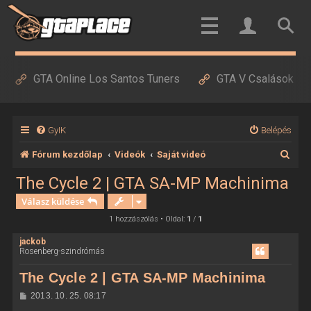
GTA Online Los Santos Tuners
GTA V Csalások
GyIK
Belépés
K
Fórum kezdőlap
Videók
Saját videó
e
The Cycle 2 | GTA SA-MP Machinima
r
Válasz küldése
e
1 hozzászólás • Oldal:
1
/
1
s
jackob
Rosenberg-szindrómás
é
s
The Cycle 2 | GTA SA-MP Machinima
H
2013. 10. 25. 08:17
o