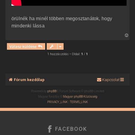
örülnék ha minél többen megosztanátok, hogy
mindenki lássa
V
i
Válasz küldése
s
s
1 hozzászólás • Oldal:
1
/
1
z
a
a
t
Fórum kezdőlap
Kapcsolat
e
t
Powered by
phpBB
® Forum Software © phpBB Limited
e
Magyar fordítás ©
Magyar phpBB Közösség
j
PRIVACY_LINK
|
TERMS_LINK
é
r
e
FACEBOOK