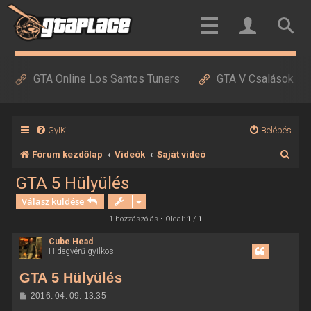
GTA Online Los Santos Tuners
GTA V Csalások
GyIK
Belépés
K
Fórum kezdőlap
Videók
Saját videó
e
GTA 5 Hülyülés
r
Válasz küldése
e
1 hozzászólás • Oldal:
1
/
1
s
Cube Head
Hidegvérű gyilkos
é
s
GTA 5 Hülyülés
H
2016. 04. 09. 13:35
o