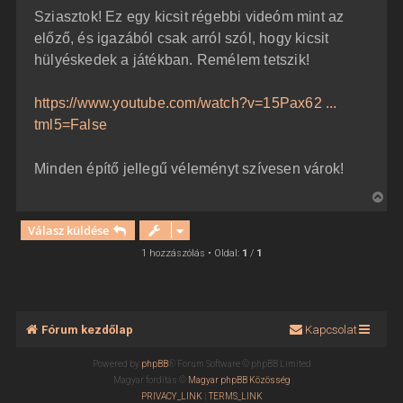
z
Sziasztok! Ez egy kicsit régebbi videóm mint az
z
á
előző, és igazából csak arról szól, hogy kicsit
s
z
hülyéskedek a játékban. Remélem tetszik!
ó
l
á
https://www.youtube.com/watch?v=15Pax62 ...
s
tml5=False
Minden építő jellegű véleményt szívesen várok!
V
i
Válasz küldése
s
s
1 hozzászólás • Oldal:
1
/
1
z
a
a
t
Fórum kezdőlap
Kapcsolat
e
t
Powered by
phpBB
® Forum Software © phpBB Limited
e
Magyar fordítás ©
Magyar phpBB Közösség
j
PRIVACY_LINK
|
TERMS_LINK