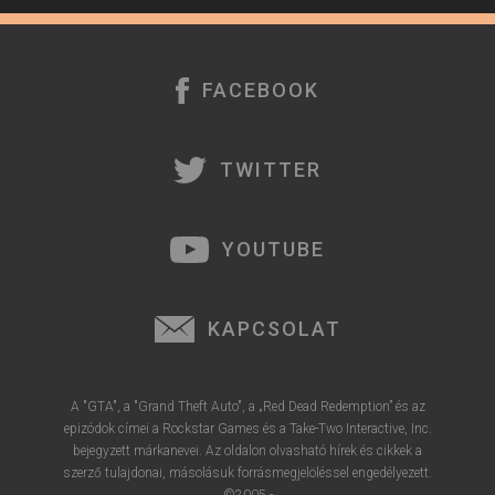
é
r
e
FACEBOOK
TWITTER
YOUTUBE
KAPCSOLAT
A "GTA", a "Grand Theft Auto", a „Red Dead Redemption” és az
epizódok címei a Rockstar Games és a Take-Two Interactive, Inc.
bejegyzett márkanevei. Az oldalon olvasható hírek és cikkek a
szerző tulajdonai, másolásuk forrásmegjelöléssel engedélyezett.