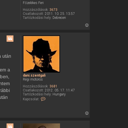
t
Főzelékes Feri
n
e
t
Hozzászólások:
3673
g
j
Csatlakozott:
2011. 10. 25. 13:57
a
é
Tartózkodási hely:
Debrecen
l
r
i
V
f
e
i
e
l
s
h
s
a
s
z
z
a
n
a után
á
a
l
t
ó
tem a
e
v
a
dani.szentgali
rben,
t
l
Régi motoros
e
intem
Hozzászólások:
3681
j
rábbi
Csatlakozott:
2012. 05. 17. 11:47
é
Tartózkodási hely:
Hungary
után
K
Kapcsolat:
r
a
e
p
c
V
s
o
i
l
s
a