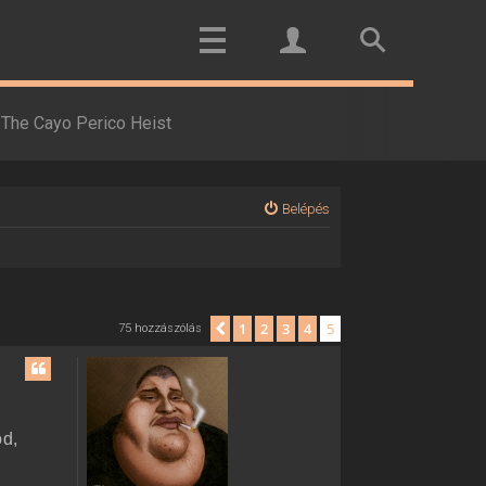
The Cayo Perico Heist
Belépés
1
2
3
4
5
Előző
75 hozzászólás
od,