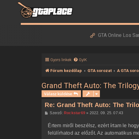
GTA Online Los Sa
Gyors linkek
GyIK
Fórum kezdőlap
GTA sorozat
A GTA soro
Grand Theft Auto: The Trilogy
Válasz küldése
Re: Grand Theft Auto: The Trilo
H
Szerző:
Rockstar69
»
2022. 09. 25. 07:43
o
z
Értem miről beszélsz, ezért írtam le ho
z
á
felülírhatod az előzőt. Az automatikus m
s
z