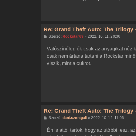
Re: Grand Theft Auto: The Trilogy -
H
Szerző:
Rockstar69
»
2022. 10. 11. 20:36
o
z
Valószínűleg ők csak az anyagikat nézik.
z
á
csak nem ártana tartani a Rockstar minős
s
z
viszik, mint a cukrot.
ó
l
á
s
Re: Grand Theft Auto: The Trilogy -
H
Szerző:
dani.szentgali
»
2022. 10. 12. 11:06
o
z
Én is attól tartok, hogy az utóbbi lesz, a
z
á