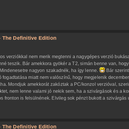
 The Definitive Edition
nos verziókkal nem merik megtenni a nagygépes verzió bukás
lenné teszik. Bár amekkora gyökér a T2, simán benne van, hogy
Mindenesetre nagyon szakadnék, ha így lenne.
Bár szerin
 fogadtatása miatt nem valószínű, hogy megjelenik decembe
laha. Mondjuk amekkorát zakóztak a PC/konzol verzióval, szer
ektet, nem lenne valami jó nekik sem, ha a szivárgások és a ko
 fronton is felsülnének. Elvileg sok pénzt bukott a szivárgás 
 The Definitive Edition