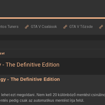
ntos Tuners
GTA V Csalások
GTA V Tőzsde
zat
 - The Definitive Edition
gy - The Definitive Edition
gy lehet ezt megoldani. Nem kell 20 különböző mentést csináln
entés pedig csak az automatikus mentést írja felül.