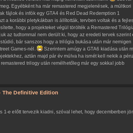
 meg. Egyébként ha már remastered megjelenések, a múltkori
tak fájlok és infók egy GTA4 és Red Dead Redemption 1
zt a korábbi pletykákban is állították, tervben voltak és a fejle
ítette, hogy a projekteket végül törölték a Remastered Trilógi
juk az tudtommal nem derült ki, hogy az eredeti tervek szerint 
 stúdió, bár sanszos hogy a trilógia bukása után már nemigen
treet Games-nél.
Szerintem amúgy a GTA6 kiadása után 
ojektekhez, aztán majd pár év múlva ha ismét kell nekik a pén
a remastered trilogy után remélhetőleg már egy sokkal jobb
 The Definitive Edition
 1-e előtt tervezik kiadni, szóval lehet, hogy decemberben jö