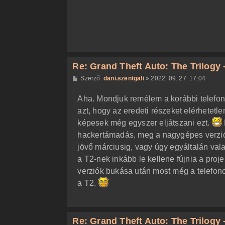
á
s
Re: Grand Theft Auto: The Trilogy -
H
Szerző:
dani.szentgali
»
2022. 09. 27. 17:04
o
z
Aha. Mondjuk remélem a korábbi telefo
z
á
azt, hogy az eredeti részeket elérhetet
s
z
képesek még egyszer eljátszani ezt.
ó
l
hackertámadás, meg a nagygépes verzió
á
jövő márciusig, vagy úgy egyáltalán va
s
a T2-nek inkább le kellene fújnia a proj
verziók bukása után most még a telefonos
a T2.
Re: Grand Theft Auto: The Trilogy -