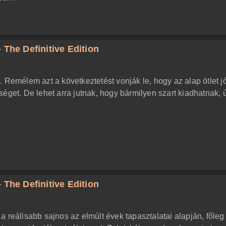
 The Definitive Edition
 Remélem azt a következtetést vonják le, hogy az alap ötlet jó
éget. De lehet arra jutnak, hogy bármilyen szart kiadhatnak, 
 The Definitive Edition
z a reálisabb sajnos az elmúlt évek tapasztalatai alapján, főleg