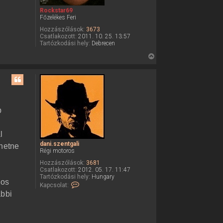
Rockstar69
Főzelékes Feri
Hozzászólások:
3673
Csatlakozott:
2011. 10. 25. 13:57
Tartózkodási hely:
Debrecen
V
i
s
s
z
a
b
a
t
l
e
dani.szentgali
hetne
t
Régi motoros
e
Hozzászólások:
3681
j
Csatlakozott:
2012. 05. 17. 11:47
é
Tartózkodási hely:
Hungary
los
K
Kapcsolat:
r
a
ábbi
e
p
c
s
o