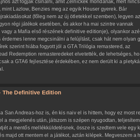
ajnos azt fogják csinálni, amit Zelnickék mondanak, mert ninc
, mint Lazlow, Benzies meg az egyik Houser gyerek. Bár
rakiadásokat (főleg nem az új ötletekkel szemben), legyen a
yon régi játékok esetében, és akkor ha mai szintre vannak
vagy a Mafia első részének definitive editionje), olyankor azé
s érdemes lenne megcsinálni a felújítást, csak hát nem olyan 
írek szerint hiába fogyott jól a GTA Trilógia remastered, az
ead Redemption remasteredeket elvetették, de lehetséges, h
csak a GTA6 fejlesztése érdekében, ez nem derült ki a pletyká
l.
 The Definitive Edition
a San Andreas-hoz is, én kis naiv el is hittem, hogy ez most 
vvel a megjelenés után, játszom is szépen nyugodtan, teljesíte
tjét a mentős mellékküldetésnek, össze is szedtem vele egy k
 és majd ott mentem el a játékot, aztán kilépek. Megveszem a h