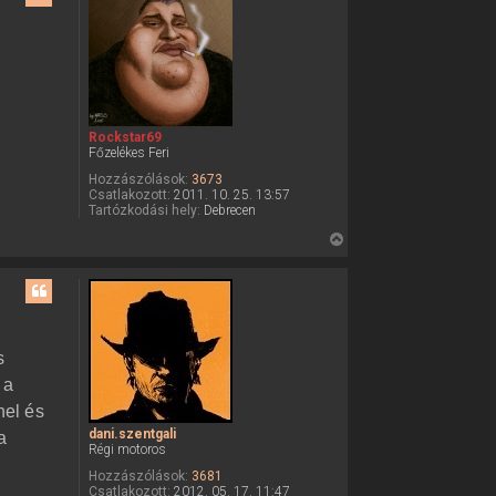
t
s
f
z
e
a
l
v
a
é
t
t
e
e
l
Rockstar69
t
e
Főzelékes Feri
d
e
a
Hozzászólások:
3673
j
n
Csatlakozott:
2011. 10. 25. 13:57
é
i
Tartózkodási hely:
Debrecen
.
r
V
s
e
z
i
e
s
n
t
s
g
z
a
l
a
s
i
a
f
 a
t
e
nel és
l
e
h
dani.szentgali
a
t
a
Régi motoros
s
e
z
Hozzászólások:
3681
j
n
Csatlakozott:
2012. 05. 17. 11:47