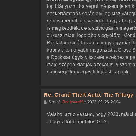
ó
l
fog hiányozni, ha végül mégsem jelenik
á
hackertámadás során elvileg kiszivárog
s
remasteredről, illetve arról, hogy ahogy a
is megkezdték, de a szivárgás is megerős
cirkusz miatt, legalábbis egyelőre. Mond
Rockstar csinálta volna, vagy egy másik
kapnak komolyabb megbízást a Grove S
a Rockstar úgyis visszatér ezekhez a pr
majd szépen kiadják azokat is, viszont 
minőségű tényleges felújítást kapunk.
Re: Grand Theft Auto: The Trilogy -
H
Szerző:
Rockstar69
»
2022. 09. 26. 20:04
o
z
Valahol azt olvastam, hogy 2023. március
z
á
ahogy a többi mobilos GTA.
s
z
ó
l