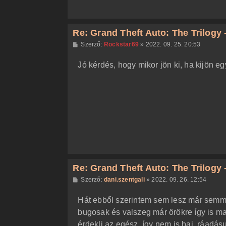
Re: Grand Theft Auto: The Trilogy -
H
Szerző:
Rockstar69
»
2022. 09. 25. 20:53
o
z
Jó kérdés, hogy mikor jön ki, ha kijön eg
z
á
s
z
ó
l
á
s
Re: Grand Theft Auto: The Trilogy -
H
Szerző:
dani.szentgali
»
2022. 09. 26. 12:54
o
z
Hát ebből szerintem sem lesz már semmi
z
á
bugosak és valszeg már örökre így is ma
s
z
érdekli az egész, így nem is baj, ráadás