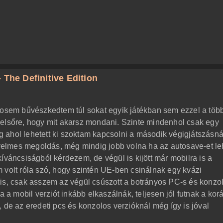
 The Definitive Edition
sosem bűvészkedtem túl sokat egyik játékban sem ezzel a töb
 elsőre, hogy mit akarsz mondani. Szinte mindenhol csak egy
 ahol lehetett ki szoktam kapcsolni a második végigjátszásná
elmes megoldás, még mindig jobb volna ha az autosave-et le
íváncsiságból kérdezem, de végül is kijött már mobilra is a
 volt róla szó, hogy szintén UE-ben csinálnak egy kvázi
is, csak asszem az végül csúszott a botrányos PC-s és konzo
a a mobil verziót inkább elkaszálnák, teljesen jól futnak a kor
 de az eredeti pcs és konzolos verzióknál még így is jóval