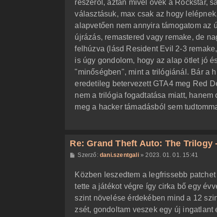
részéről, aztán mivel övék a Rockstar, s
s
z
választásuk, max csak az hogy lelépnek
ó
l
alapvetően nem annyira támogatom az új
á
újrázás, remastered vagy remake, de nag
s
felhúzva (lásd Resident Evil 2-3 remake, 
is úgy gondolom, hogy az alap ötlet jó é
"minőségben", mint a trilógiánál. Bár a h
eredetileg betervezett GTA4 meg Red D
nem a trilógia fogadtatása miatt, hanem 
meg a hacker támadásból sem tudtomma
Re: Grand Theft Auto: The Trilogy -
H
Szerző:
dani.szentgali
»
2023. 01. 01. 15:41
o
z
Közben leszedtem a legfrissebb patchet 
z
á
tette a játékot végre így cirka bő egy é
s
z
szint növelése érdekében mind a 12 szin
ó
l
zsét, gondoltam veszek egy új ingatlant
á