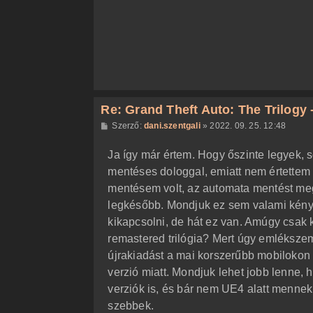
ó
l
á
s
Re: Grand Theft Auto: The Trilogy -
H
Szerző:
dani.szentgali
»
2022. 09. 25. 12:48
o
z
Ja így már értem. Hogy őszinte legyek, 
z
á
mentéses dologgal, emiatt nem értettem
s
z
mentésem volt, az automata mentést meg
ó
l
legkésőbb. Mondjuk ez sem valami kény
á
kikapcsolni, de hát ez van. Amúgy csak k
s
remastered trilógia? Mert úgy emlékszem
újrakiadást a mai korszerűbb mobilokon 
verzió miatt. Mondjuk lehet jobb lenne, h
verziók is, és bár nem UE4 alatt mennek,
szebbek.