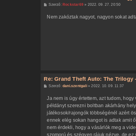
H
Szerző:
Rockstar69
»
2022. 09. 27. 20:50
o
z
Nem zakóztak nagyot, nagyon sokat adta
z
á
s
z
ó
l
á
s
Re: Grand Theft Auto: The Trilogy -
H
Szerző:
dani.szentgali
»
2022. 10. 09. 11:37
o
z
Ja nem is úgy értettem, azt tudom, hogy 
z
á
példányt szerezni boltban akárhány hely
s
z
játékosok/rajongók többségénél azért öss
ó
l
ennek elég sokan hangot is adtak amit ők
á
nem érdekli, hogy a vásárlók meg a vid
s
szomorú és szégyen rájuk nézve, de ez 