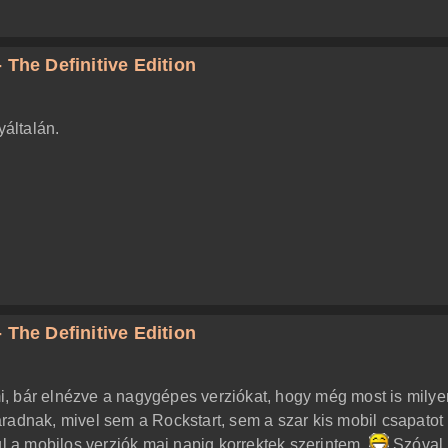
 The Definitive Edition
yáltalán.
 The Definitive Edition
, bár elnézve a nagygépes verziókat, hogy még most is milye
radnak, mivel sem a Rockstart, sem a szar kis mobil csapato
ul a mobilos verziók mai napig korrektek szerintem.
Szóval