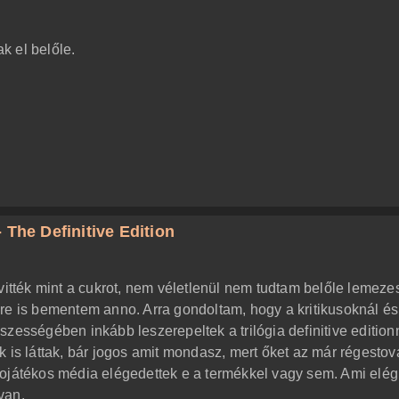
k el belőle.
 The Definitive Edition
vitték mint a cukrot, nem véletlenül nem tudtam belőle lemeze
re is bementem anno. Arra gondoltam, hogy a kritikusoknál és
zességében inkább leszerepeltek a trilógia definitive edition
 is láttak, bár jogos amit mondasz, mert őket az már régestov
eojátékos média elégedettek e a termékkel vagy sem. Ami elég
van.