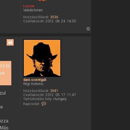
Luszie
Valedictorian
Hozzászólások:
3036
Csatlakozott:
2012. 06. 24. 16:55
V
i
s
s
z
a
a
 13:15
t
kni
e
dani.szentgali
t
Régi motoros
e
Hozzászólások:
3681
j
zul
Csatlakozott:
2012. 05. 17. 11:47
é
Tartózkodási hely:
Hungary
K
Kapcsolat:
r
de
a
e
p
c
s
ozza
o
l
. Más