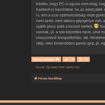
kérdés, hogy PC-n sajnos nem elég, hogy
hardvert is baszhatod, ha az adott játék
is, ami a szar optimalizáltság miatt gyi
nem azért, mert akkora gépigénye volt, am
újabb plusz pobt a konzol mellett.
Na 
vannak, pl. a sok különféle store, ahol 
visszamenő kompatibilitás, stb. Minden
ideji, nem kimondottan gamer gép, pl. eg
Válasz küldése
Vissza: “Episodes from Liberty City”
Fórum kezdőlap