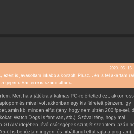
2020. 05. 15.
 ezért is javasoltam inkább a konzolt. Plusz... én is fel akartam ra
 a gépem. Bár, erre is számítottam...
tem. Mert ha a játékra alkalmas PC-re értetted ezt, akkor ross
laptopom és mivel volt akkoriban egy kis félretett pénzem, így
pet, amin kb. minden elfut (tény, hogy nem ultrán 200 fps-sel, 
ékokat, Watch Dogs is fent van, stb.). Szóval tény, hogy mai
GTAIV idejében lévő csúcsgépek szintjét szerintem lazán h
5-öt is behúztam ingyen, és hibátlanul elfut rajta a program)