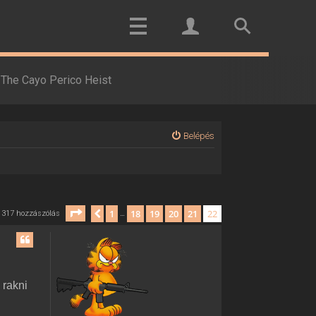
The Cayo Perico Heist
Belépés
Oldal:
22
/
22
1
18
19
20
21
22
Előző
317 hozzászólás
…
 rakni