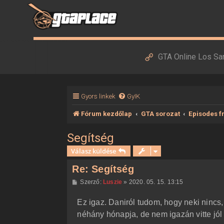
GTA Online Los Sa
Gyors linkek
GyIK
Fórum kezdőlap
GTA sorozat
Episodes fr
Segítség
Válasz küldése
Re: Segítség
H
Szerző:
Luszie
»
2020. 05. 15. 13:15
o
z
Ez igaz. Daniról tudom, hogy neki nincs, 
z
á
néhány hónapja, de nem igazán vitte jól 
s
z