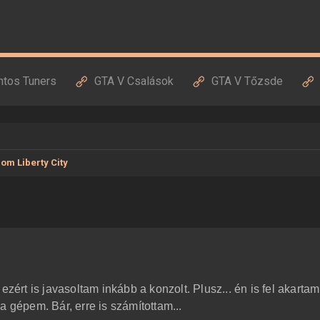
ntos Tuners
GTA V Csalások
GTA V Tőzsde
om Liberty City
ezért is javasoltam inkább a konzolt. Plusz... én is fel akartam
a gépem. Bár, erre is számítottam...