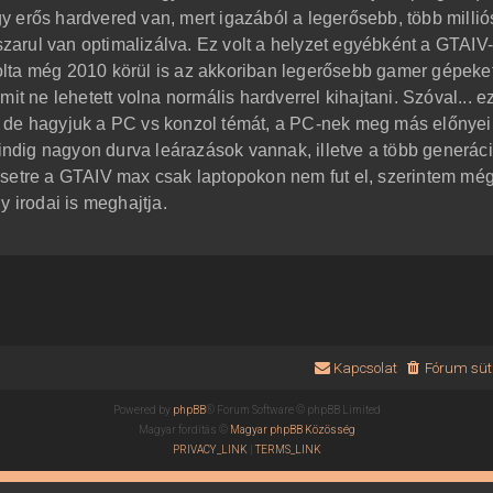
 erős hardvered van, mert igazából a legerősebb, több millió
 szarul van optimalizálva. Ez volt a helyzet egyébként a GTAIV
lkolta még 2010 körül is az akkoriban legerősebb gamer gépeket
it ne lehetett volna normális hardverrel kihajtani. Szóval... e
de hagyjuk a PC vs konzol témát, a PC-nek meg más előnyei
mindig nagyon durva leárazások vannak, illetve a több generác
esetre a GTAIV max csak laptopokon nem fut el, szerintem mé
y irodai is meghajtja.
Kapcsolat
Fórum süti
Powered by
phpBB
® Forum Software © phpBB Limited
Magyar fordítás ©
Magyar phpBB Közösség
PRIVACY_LINK
|
TERMS_LINK