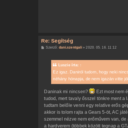
ó
l
á
s
Re: Segítség
H
Szerző:
dani.szentgali
»
2020. 05. 16. 11:12
o
z
z
á
Luszie
írta:
↑
s
z
Ez igaz. Daniról tudom, hogy neki nincs,
ó
néhány hónapja, de nem igazán vitte jól
l
á
s
Daninak mi nincsen?
Ezt most nem ér
tudod, mert tavaly ősszel tönkre ment a 
tudtam belőle venni egy relatíve erős gé
akkor is tolom rajta a Gears 5-öt, AC ját
szemmel nézve nem erőművem van, de a 
a hardverem (többek között tegnap a GTA