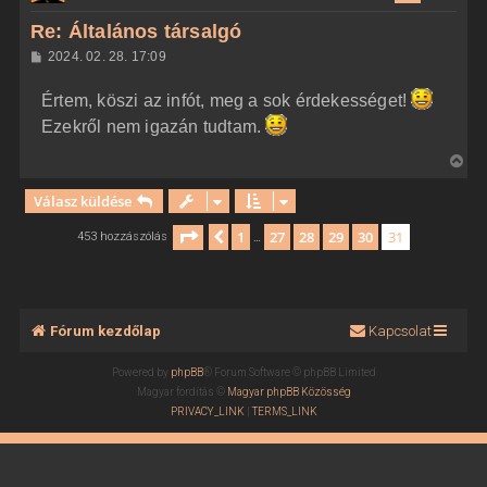
z
Re: Általános társalgó
a
H
2024. 02. 28. 17:09
a
o
z
t
Értem, köszi az infót, meg a sok érdekességet!
z
e
á
Ezekről nem igazán tudtam.
t
s
z
e
V
ó
j
l
i
á
é
Válasz küldése
s
s
r
s
Oldal:
31
/
31
1
27
28
29
30
31
Előző
453 hozzászólás
…
e
z
a
a
t
Fórum kezdőlap
Kapcsolat
e
t
Powered by
phpBB
® Forum Software © phpBB Limited
e
Magyar fordítás ©
Magyar phpBB Közösség
j
PRIVACY_LINK
|
TERMS_LINK
é
r
e