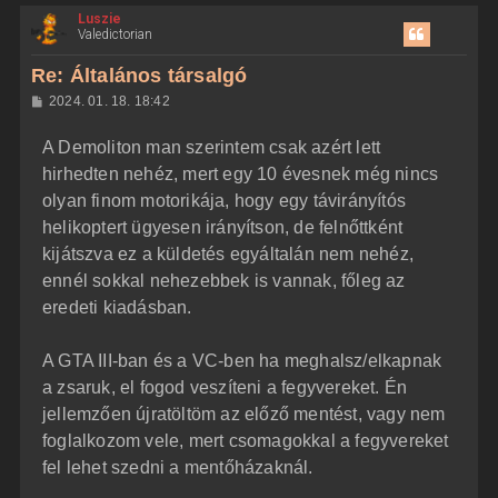
Luszie
s
Valedictorian
s
z
Re: Általános társalgó
a
H
2024. 01. 18. 18:42
a
o
z
t
A Demoliton man szerintem csak azért lett
z
e
á
hirhedten nehéz, mert egy 10 évesnek még nincs
t
s
z
olyan finom motorikája, hogy egy távirányítós
e
ó
j
l
helikoptert ügyesen irányítson, de felnőttként
á
é
kijátszva ez a küldetés egyáltalán nem nehéz,
s
r
ennél sokkal nehezebbek is vannak, főleg az
e
eredeti kiadásban.
A GTA III-ban és a VC-ben ha meghalsz/elkapnak
a zsaruk, el fogod veszíteni a fegyvereket. Én
jellemzően újratöltöm az előző mentést, vagy nem
foglalkozom vele, mert csomagokkal a fegyvereket
fel lehet szedni a mentőházaknál.