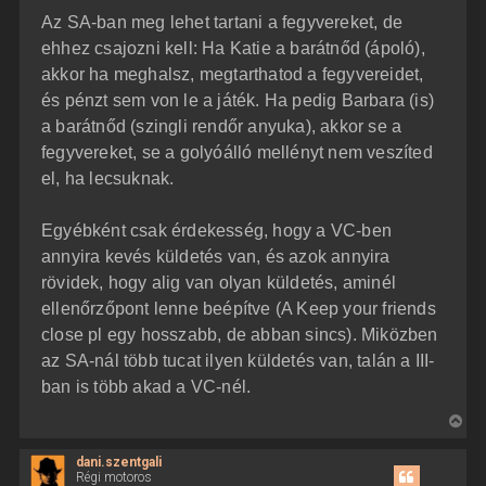
Az SA-ban meg lehet tartani a fegyvereket, de
ehhez csajozni kell: Ha Katie a barátnőd (ápoló),
akkor ha meghalsz, megtarthatod a fegyvereidet,
és pénzt sem von le a játék. Ha pedig Barbara (is)
a barátnőd (szingli rendőr anyuka), akkor se a
fegyvereket, se a golyóálló mellényt nem veszíted
el, ha lecsuknak.
Egyébként csak érdekesség, hogy a VC-ben
annyira kevés küldetés van, és azok annyira
rövidek, hogy alig van olyan küldetés, aminél
ellenőrzőpont lenne beépítve (A Keep your friends
close pl egy hosszabb, de abban sincs). Miközben
az SA-nál több tucat ilyen küldetés van, talán a III-
ban is több akad a VC-nél.
V
i
dani.szentgali
s
Régi motoros
s