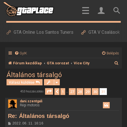
GTA Online Los Santos Tuners
GTA V Csalások
GyIK
Belépés
K
Fórum kezdőlap
GTA sorozat
Vice City
e
Általános társalgó
r
Válasz küldése
e
Oldal:
31
/
31
1
27
28
29
30
31
Előző
453 hozzászólás
…
s
dani.szentgali
é
Régi motoros
s
Re: Általános társalgó
H
2022. 06. 11. 16:16
o