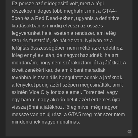
Ez persze azért idegesítő volt, mert a régi
részekben idegesítőbb meghalni, mint a GTA4-
5ben és a Red Dead-ekben, ugyanis a definitive
kiadásokban is mindig elveszi az összes
fegyverünket halál esetén a rendszer, ami elég
szar és frusztráló, de hát ez van. Nyilván ez a
felújítás összességében nem méltó az eredetihez,
főleg ennyi év után, de nagyot hazudnék, ha azt
mondanám, hogy nem szórakoztam jól a játékkal. A
kivett zenékért kár, de amik bent maradtak
továbbra is zseniális hangulatot adnak a játéknak,
a fényeket pedig azért szépen megcsinálták, amik
szintén Vice City fontos elemei. Torrenttel, vagy
egy baromi nagy akción belül azért érdemes újra
vissza jönni a játékhoz, főleg mivel még nagyon
messze van az új rész, a GTA5 meg már szerintem
mindenkinek nagyon unalmas.
V
i