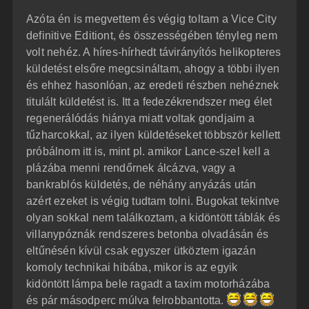
z
Azóta én is megvettem és végig toltam a Vice City
z
á
definitive Editiont, és összességében tényleg nem
s
z
volt nehéz. A híres-hírhedt távirányítós helikopteres
ó
l
küldetést elsőre megcsináltam, ahogy a többi ilyen
á
és ehhez hasonlóan, az eredeti részben nehéznek
s
titulált küldetést is. Itt a fedezékrendszer meg élet
regenerálódás hiánya miatt voltak gondjaim a
tűzharcokkal, az ilyen küldetéseket többször kellett
próbálnom itt is, mint pl. amikor Lance-szel kell a
plázába menni rendőrnek álcázva, vagy a
bankrablós küldetés, de néhány anyázás után
azért ezeket is végig tudtam tolni. Bugokat tekintve
olyan sokkal nem találkoztam, a kidöntött táblák és
villanypóznák rendszeres betonba olvadásán és
eltűnésén kívül csak egyszer ütköztem igazán
komoly technikai hibába, mikor is az egyik
kidöntött lámpa bele ragadt a taxim motorházába
és pár másodperc múlva felrobbantotta.