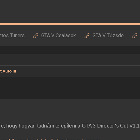
ntos Tuners
GTA V Csalások
GTA V Tőzsde
 Auto III
re, hogy hogyan tudnám telepíteni a GTA 3 Director's Cut V1.1