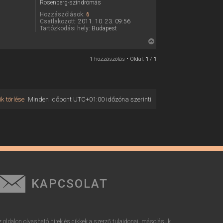
Rosenberg-szindrómás
Hozzászólások:
6
Csatlakozott:
2011. 10. 23. 09:56
Tartózkodási hely:
Budapest
V
i
1 hozzászólás • Oldal:
1
/
1
s
s
z
a
k törlése
Minden időpont
UTC+01:00
időzóna szerinti
a
t
e
t
e
j
é
r
KAPCSOLAT
e
z oldalon olvasható hírek és cikkek a szerző tulajdonai, másolásuk