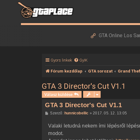
GTA Online Los Sa
Gyors linkek
GyIK
Fórum kezdőlap
GTA sorozat
Grand Theft
GTA 3 Director's Cut V1.1
Válasz küldése
GTA 3 Director's Cut V1.1
H
Szerző:
hunnicobellic
»
2017. 05. 12. 13:05
o
z
Valaki letudná nekem írni lépésről lépés
z
á
modot.
s
z