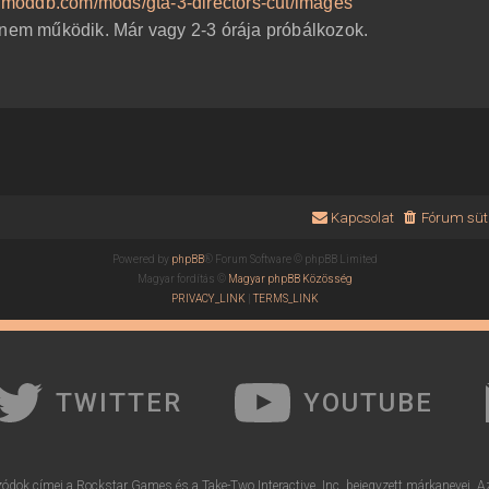
.moddb.com/mods/gta-3-directors-cut/images
 nem működik. Már vagy 2-3 órája próbálkozok.
Kapcsolat
Fórum süti
Powered by
phpBB
® Forum Software © phpBB Limited
Magyar fordítás ©
Magyar phpBB Közösség
PRIVACY_LINK
|
TERMS_LINK
TWITTER
YOUTUBE
ódok címei a Rockstar Games és a Take-Two Interactive, Inc. bejegyzett márkanevei. A