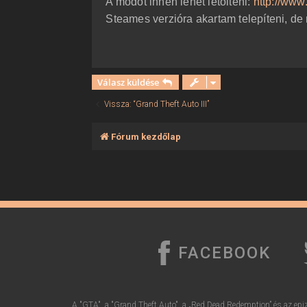
A modot innen lehet letölteni:
http://www
ó
l
Steames verzióra akartam telepíteni, de
á
s
Válasz küldése
Vissza: “Grand Theft Auto III”
Fórum kezdőlap
FACEBOOK
A "GTA", a "Grand Theft Auto", a „Red Dead Redemption” és az epiz