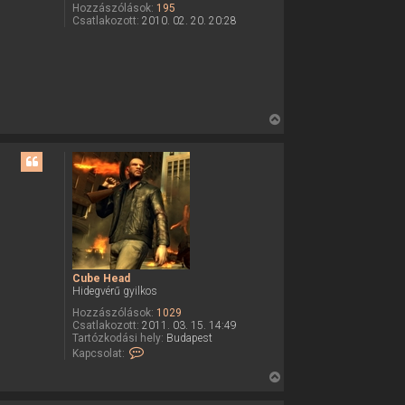
Hozzászólások:
195
Csatlakozott:
2010. 02. 20. 20:28
V
i
s
s
z
a
a
t
e
Cube Head
t
Hidegvérű gyilkos
e
Hozzászólások:
1029
j
Csatlakozott:
2011. 03. 15. 14:49
é
Tartózkodási hely:
Budapest
K
Kapcsolat:
r
a
e
p
V
c
i
s