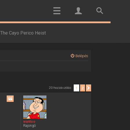
The Cayo Perico Heist
Belépés
1
2
Következő
20 hozzászólás
wantoo
Rajongó