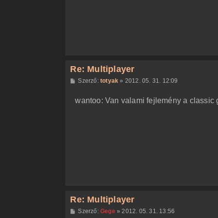
á
s
Re: Multiplayer
H
Szerző:
totyak
»
2012. 05. 31. 12:09
o
z
wantoo: Van valami fejlemény a classic
z
á
s
z
ó
l
á
s
Re: Multiplayer
H
Szerző:
Gege
»
2012. 05. 31. 13:56
o