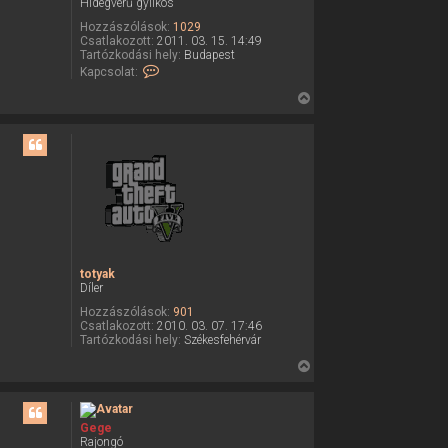
Hidegvérű gyilkos
e
Hozzászólások:
1029
j
Csatlakozott:
2011. 03. 15. 14:49
é
Tartózkodási hely:
Budapest
K
Kapcsolat:
r
a
e
p
V
c
i
s
o
s
l
s
a
z
t
f
a
e
a
l
v
t
é
e
t
totyak
e
t
Díler
l
e
e
Hozzászólások:
901
j
C
Csatlakozott:
2010. 03. 07. 17:46
u
é
Tartózkodási hely:
Székesfehérvár
b
r
e
V
H
e
i
e
a
s
d
s
Gege
f
Rajongó
e
z