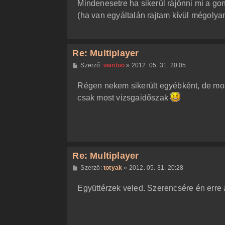
Mindenesetre ha sikerül rájönni mi a gond
(ha van egyáltalán rajtam kívül mégolya
Re: Multiplayer
H
Szerző:
wantoo
»
2012. 05. 31. 20:05
o
z
Régen nekem sikerült egyébként, de mo
z
á
csak most vizsgaidőszak
s
z
ó
l
á
s
Re: Multiplayer
H
Szerző:
totyak
»
2012. 05. 31. 20:28
o
z
Együttérzek veled. Szerencsére én erre 
z
á
s
z
ó
l