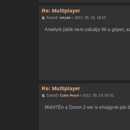
Re: Multiplayer
H
Szerző:
totyak
»
2012. 05. 22. 18:23
o
z
Amelyik játék nem zabálja föl a gépet, az
z
á
s
z
ó
l
á
s
Re: Multiplayer
H
Szerző:
Cube Head
»
2012. 05. 23. 05:51
o
z
Miért?Én a Doom 2-vel is elvagyok pár ó
z
á
s
z
ó
l