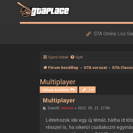
GTA Online Los Sa
Gyors linkek
GyIK
Fórum kezdőlap
GTA sorozat
GTA Classi
Multiplayer
Válasz küldése
Multiplayer
H
Szerző:
wantoo
»
2012. 05. 21. 17:06
o
z
Létrehozok ide egy új témát, hátha itt 
z
á
résszel is, ha sikerül csatlakozni egym
s
z