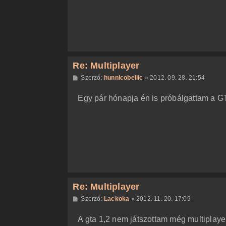
á
s
Re: Multiplayer
H
Szerző:
hunnicobellic
»
2012. 09. 28. 21:54
o
z
Egy pár hónapja én is próbálgattam a GTA
z
á
s
z
ó
l
á
s
Re: Multiplayer
H
Szerző:
Lackoka
»
2012. 11. 20. 17:09
o
z
A gta 1,2 nem játszottam még multiplayere
z