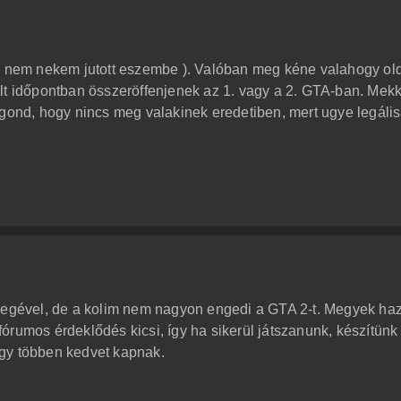
gy nem nekem jutott eszembe ). Valóban meg kéne valahogy old
lt időpontban összeröffenjenek az 1. vagy a 2. GTA-ban. Mek
 gond, hogy nincs meg valakinek eredetiben, mert ugye legáli
 Gegével, de a kolim nem nagyon engedi a GTA 2-t. Megyek ha
fórumos érdeklődés kicsi, így ha sikerül játszanunk, készítünk
 úgy többen kedvet kapnak.