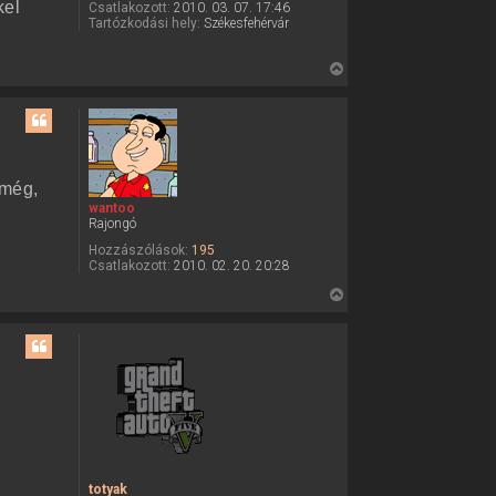
z
kel
Csatlakozott:
2010. 03. 07. 17:46
n
é
Tartózkodási hely:
Székesfehérvár
á
r
l
e
ó
V
v
i
a
l
s
s
z
a
 még,
a
wantoo
Rajongó
t
e
Hozzászólások:
195
Csatlakozott:
2010. 02. 20. 20:28
t
e
V
j
i
é
s
r
s
e
z
a
a
t
e
totyak
t