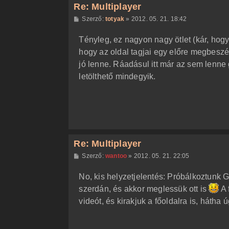
Re: Multiplayer
H
Szerző:
totyak
»
2012. 05. 21. 18:42
o
z
Tényleg, ez nagyon nagy ötlet (kár, ho
z
á
hogy az oldal tagjai egy előre megbeszé
s
z
jó lenne. Ráadásul itt már az sem lenne
ó
l
letölthető mindegyik.
á
s
Re: Multiplayer
H
Szerző:
wantoo
»
2012. 05. 21. 22:05
o
z
No, kis helyzetjelentés: Próbálkoztunk
z
á
szerdán, és akkor meglessük ott is
A 
s
z
videót, és kirakjuk a főoldalra is, hátha
ó
l
á
s