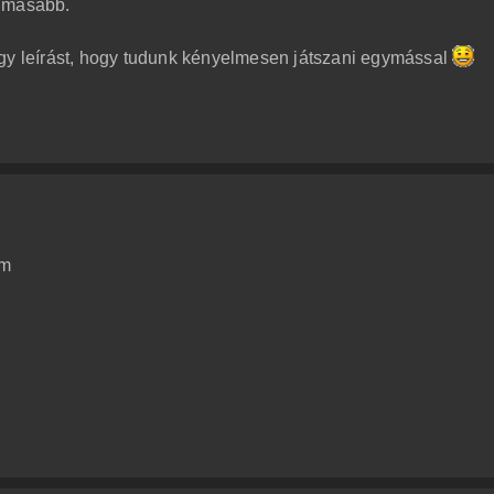
almasabb.
egy leírást, hogy tudunk kényelmesen játszani egymással
őm