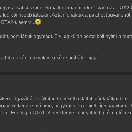
 egymással játszani. Próbáltunk már mindent. Van ez a GTA
vileg könnyebb játszani. Aztán felraktuk a patchet (ugyanerről
tt GTA2-t, semmi.
tt, nem láttuk egymást. Elvileg külön portot kell nyitni a rout
a hiba, ezért másnak is ki kéne próbálni majd.
rül. Igazából az általad belinkelt oldallal már találkoztam
hogy mit kéne csinálnom, hogy menjen a multi, így hagytam. 
dani. Esetleg a GTA1-el nem lenne könnyebb, ha jól emléksz