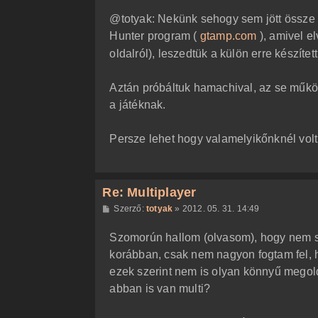
z
@totyak: Nekünk sehogy sem jött össze
z
á
Hunter program (
gtamp.com
), amivel el
s
z
oldalról), leszedtük a külön erre készíte
ó
l
á
Aztán próbáltuk hamachival, az se működö
s
a játéknak.
Persze lehet hogy valamelyikőnknél volt 
Re: Multiplayer
H
Szerző:
totyak
»
2012. 05. 31. 14:49
o
z
Szomorún hallom (olvasom), hogy nem sike
z
á
korábban, csak nem nagyon fogtam fel, 
s
z
ezek szerint nem is olyan könnyű megol
ó
l
abban is van multi?
á
s