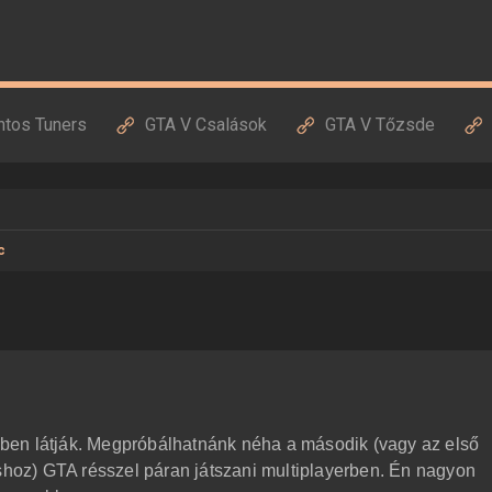
ntos Tuners
GTA V Csalások
GTA V Tőzsde
c
többen látják. Megpróbálhatnánk néha a második (vagy az első
áshoz) GTA résszel páran játszani multiplayerben. Én nagyon