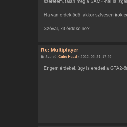
szeretem, talán még a SAMP-nál is izg
ó
l
á
Ha van érdeklődő, akkor szívesen írok 
s
Szóval, kit érdekelne?
Re: Multiplayer
H
Szerző:
Cube Head
»
2012. 05. 21. 17:49
o
z
Engem érdekel, úgy is eredeti a GTA2-
z
á
s
z
ó
l
á
s