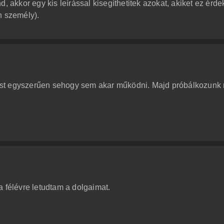
, akkor egy kis leírással kisegíthetitek azokat, akiket ez érde
n személy).
st egyszerűen sehogy sem akar működni. Majd próbálkozunk
a félévre letudtam a dolgaimat.