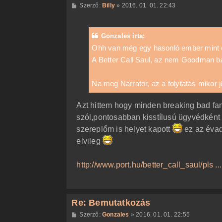
H
Szerző:
Billy
»
2016. 01. 01. 22:43
o
z
z
á
Gonzales írta:
s
z
Ohh van még egy hasonló ember mint é
ó
A Better Call Saul, az nem Goodman b
l
á
s
Na meg Narrator, az a folytatás mikor
Azt hittem hogy minden breaking bad fan t
szól,pontosabban kisstílusú ügyvédként
szereplőm is helyet kapott
ez az évad
elvileg
http://www.port.hu/better_call_saul/pls .
Re: Bemutatkozás
H
Szerző:
Gonzales
»
2016. 01. 01. 22:55
o