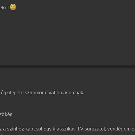
dekel
 végkifejlete szhomorút vallomásomnak:
szökés.
hez a színhez kapcsol egy klasszikus TV-sorozatot, vendégem 