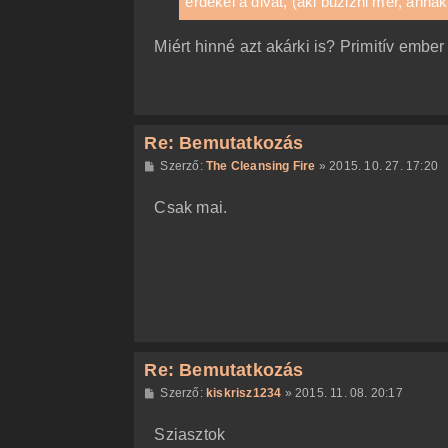
érdekel a divat, (aki buzizni mer, ann
ó
l
á
Miért hinné azt akárki is? Primitív ember
s
Re: Bemutatkozás
H
Szerző:
The Cleansing Fire
»
2015. 10. 27. 17:20
o
z
Csak mai.
z
á
s
z
ó
l
á
s
Re: Bemutatkozás
H
Szerző:
kiskrisz1234
»
2015. 11. 08. 20:17
o
z
Sziasztok
z