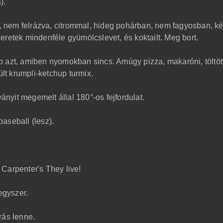
).
e, nem felrázva, citrommal, hideg pohárban, nem fagyosban, ké
eretek mindenféle gyümölcslevet, és koktailt. Meg bort.
 azt, amiben nyomokban sincs. Amúgy pizza, makaróni, töltöt
ült krumpli-ketchup turmix.
yit megemelt állal 180°-os fejfordulat.
baseball (lesz).
Carpenter's They live!
egyszer.
rás lenne.