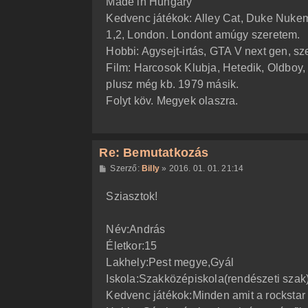
Made in Hungary
Kedvenc játékok: Alley Cat, Duke Nukem
1,2, London. Londont amúgy szeretem.
Hobbi: Agysejt-irtás, GTA V next gen, sz
Film: Harcosok Klubja, Hetedik, Oldboy, 
plusz még kb. 1979 másik.
Folyt köv. Megyek olaszra.
Re: Bemutatkozás
H
Szerző:
Billy
»
2016. 01. 01. 21:14
o
z
Sziasztok!
z
á
s
z
Név:András
ó
l
Életkor:15
á
Lakhely:Pest megye,Gyál
s
Iskola:Szakközépiskola(rendészeti szak
Kedvenc játékok:Minden amit a rockstar 