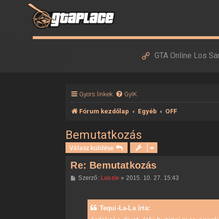
GTA Online Los Sa
Gyors linkek
GyIK
Fórum kezdőlap
Egyéb
OFF
Bemutatkozás
Válasz küldése
Re: Bemutatkozás
H
Szerző:
Luszie
»
2015. 10. 27. 15:43
o
z
z
á
Tequi-La-La írta:
s
z