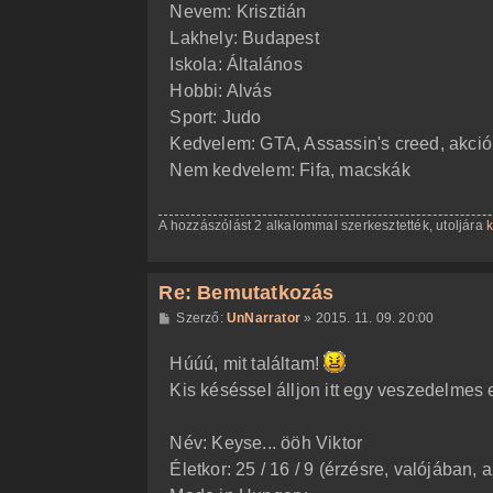
á
Nevem: Krisztián
s
z
Lakhely: Budapest
ó
l
Iskola: Általános
á
Hobbi: Alvás
s
Sport: Judo
Kedvelem: GTA, Assassin's creed, akci
Nem kedvelem: Fifa, macskák
A hozzászólást 2 alkalommal szerkesztették, utoljára
k
Re: Bemutatkozás
H
Szerző:
UnNarrator
»
2015. 11. 09. 20:00
o
z
Húúú, mit találtam!
z
á
Kis késéssel álljon itt egy veszedelmes
s
z
ó
l
Név: Keyse... ööh Viktor
á
Életkor: 25 / 16 / 9 (érzésre, valójában, az
s