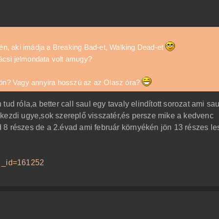
n, aki imádja a Breaking Bad-et, Walking Dead-et
ácsi jelmondata volt amugy?
 jön? Vagy annyira hosszú az az Olasz óra?
ud róla,a better call saul egy tavaly elindított sorozat ami sau
 kezdi ugye,sok szereplő visszatér,és persze mike a kedvenc
 8 részes de a 2.évad ami február környékén jön 13 részes le
.. _id=161252