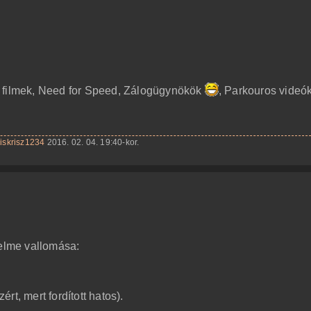
ó filmek, Need for Speed, Zálogügynökök
, Parkouros videó
iskrisz1234
2016. 02. 04. 19:40-kor.
 elme vallomása:
ért, mert fordított hatos).