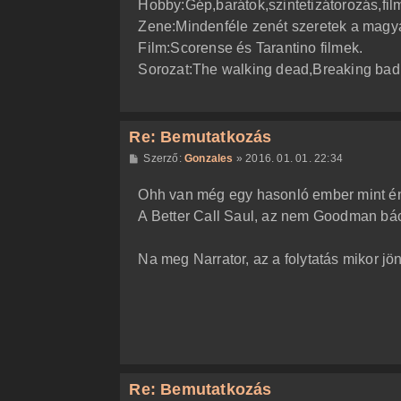
Hobby:Gép,barátok,szintetizátorozás,fi
Zene:Mindenféle zenét szeretek a magya
Film:Scorense és Tarantino filmek.
Sorozat:The walking dead,Breaking bad,
Re: Bemutatkozás
H
Szerző:
Gonzales
»
2016. 01. 01. 22:34
o
z
Ohh van még egy hasonló ember mint én
z
á
A Better Call Saul, az nem Goodman bá
s
z
ó
l
Na meg Narrator, az a folytatás mikor j
á
s
Re: Bemutatkozás