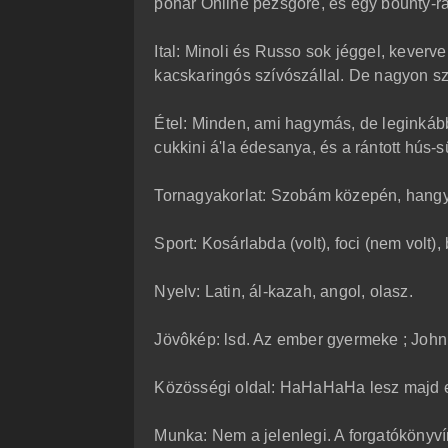
pohár Online pezsgôre, és egy bounty-ra
Ital: Minoli és Russo sok jéggel, keverv
kacskaringós szívószállal. De nagyon sz
Étel: Minden, ami hagymás, de leginkább
cukkini á'la édesanya, és a rántott hús-s
Tornagyakorlat: Szobám közepén, hangyán
Sport: Kosárlabda (volt), foci (nem volt), 
Nyelv: Latin, ál-kazah, angol, olasz.
Jövôkép: lsd. Az ember gyermeke ; John 
Közösségi oldal: HaHaHaHa lesz majd 
Munka: Nem a jelenlegi. A forgatókönyví