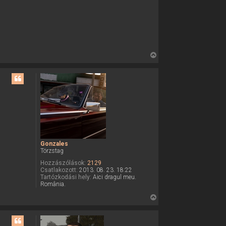
h
e
a
s
z
n
á
l
ó
V
v
i
a
l
s
s
z
a
a
t
e
Gonzales
t
Törzstag
e
Hozzászólások:
2129
j
Csatlakozott:
2013. 08. 23. 18:22
é
Tartózkodási hely:
Aici dragul meu.
România.
r
e
V
i
s