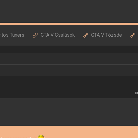
ntos Tuners
GTA V Csalások
GTA V Tőzsde
19