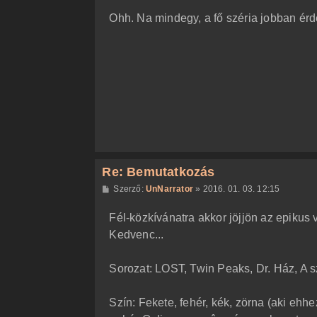
z
Ohh. Na mindegy, a fő széria jobban ér
z
á
s
z
ó
l
á
s
Re: Bemutatkozás
H
Szerző:
UnNarrator
»
2016. 01. 03. 12:15
o
z
Fél-közkívánatra akkor jöjjön az epikus
z
á
Kedvenc...
s
z
ó
l
Sorozat: LOST, Twin Peaks, Dr. Ház, A 
á
s
Szín: Fekete, fehér, kék, zörna (aki eh