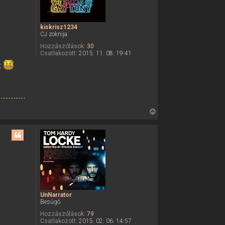
t
e
kiskrisz1234
t
CJ zoknija
e
Hozzászólások:
30
j
Csatlakozott:
2015. 11. 08. 19:41
é
k
r
e
V
i
s
s
z
a
a
t
e
UnNarrator
Besúgó
t
e
Hozzászólások:
79
Csatlakozott:
2015. 02. 06. 14:57
j