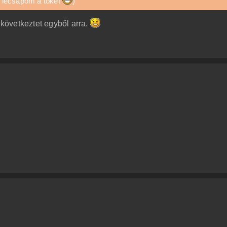
ak lecsapom a tökét
)
 következtet egyből arra.