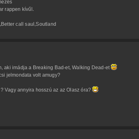
lmezés
r rappen kívűl.
Better call saul,Soutland
, aki imádja a Breaking Bad-et, Walking Dead-et
csi jelmondata volt amugy?
ön? Vagy annyira hosszú az az Olasz óra?