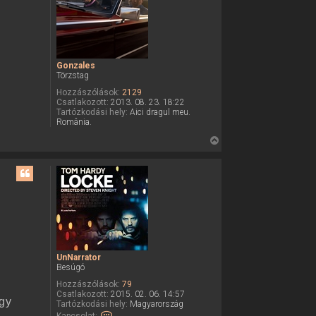
a
a
t
e
Gonzales
t
Törzstag
e
Hozzászólások:
2129
j
Csatlakozott:
2013. 08. 23. 18:22
é
Tartózkodási hely:
Aici dragul meu.
România.
r
e
V
i
s
s
z
a
a
t
e
UnNarrator
Besúgó
t
e
Hozzászólások:
79
Csatlakozott:
2015. 02. 06. 14:57
j
egy
Tartózkodási hely:
Magyarország
é
K