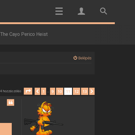
The Cayo Perico Heist
Belépés
Oldal:
11
/
13
1
9
10
11
12
13
Előző
Következő
4 hozzászólás
…