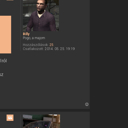
s
z
a
a
t
e
Billy
t
Pogo, a majom
e
Hozzászólások:
25
j
Csatlakozott:
2014. 05. 25. 19:19
é
r
lról
e
sz
V
i
s
s
z