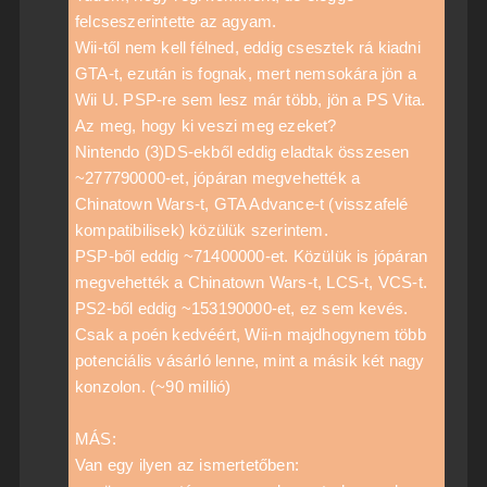
felcseszerintette az agyam.
Wii-től nem kell félned, eddig csesztek rá kiadni
GTA-t, ezután is fognak, mert nemsokára jön a
Wii U. PSP-re sem lesz már több, jön a PS Vita.
Az meg, hogy ki veszi meg ezeket?
Nintendo (3)DS-ekből eddig eladtak összesen
~277790000-et, jópáran megvehették a
Chinatown Wars-t, GTA Advance-t (visszafelé
kompatibilisek) közülük szerintem.
PSP-ből eddig ~71400000-et. Közülük is jópáran
megvehették a Chinatown Wars-t, LCS-t, VCS-t.
PS2-ből eddig ~153190000-et, ez sem kevés.
Csak a poén kedvéért, Wii-n majdhogynem több
potenciális vásárló lenne, mint a másik két nagy
konzolon. (~90 millió)
MÁS:
Van egy ilyen az ismertetőben: