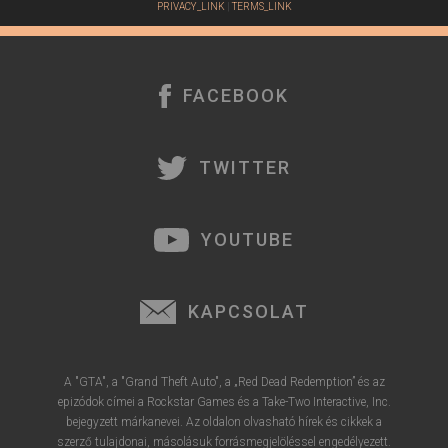
PRIVACY_LINK
|
TERMS_LINK
é
r
e
FACEBOOK
TWITTER
YOUTUBE
KAPCSOLAT
A "GTA", a "Grand Theft Auto", a „Red Dead Redemption” és az
epizódok címei a Rockstar Games és a Take-Two Interactive, Inc.
bejegyzett márkanevei. Az oldalon olvasható hírek és cikkek a
szerző tulajdonai, másolásuk forrásmegjelöléssel engedélyezett.