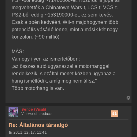
PSP-ből eddig ~71400000-et. Közülük is jópáran
megvehették a Chinatown Wars-t, LCS-t, VCS-t.
PS2-ből eddig ~153190000-et, ez sem kevés.
Csak a poén kedvéért, Wii-n majdhogynem több
potenciális vásárló lenne, mint a másik két nagy
konzolon. (~90 millió)
MÁS:
Van egy ilyen az ismertetőben:
„az összes autó ugyanazzal a motorhanggal
rendelkezik, s ezáltal menet közben ugyanaz a
hang ismétlődik, amíg meg nem állsz.”
Több motorhang is van.
V
i
Bence (Visali)
s
Vinewoodi producer
s
z
Re: Általános társalgó
a
H
2011. 12. 17. 11:41
a
o