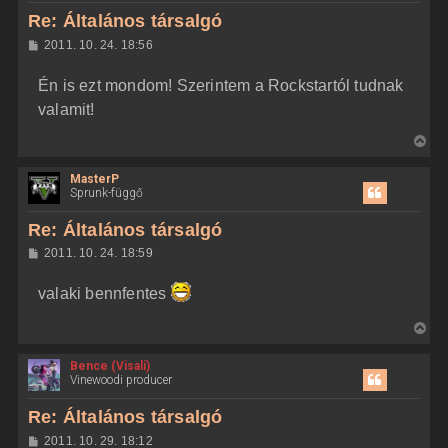
e
z
Re: Általános társalgó
a
H
2011. 10. 24. 18:56
a
o
z
t
Én is ezt mondom! Szerintem a Rockstartól tudnak
z
e
á
valamit!
t
s
z
e
V
ó
j
l
i
á
é
MasterP
s
s
r
Sprunk-függő
s
e
z
Re: Általános társalgó
a
H
2011. 10. 24. 18:59
a
o
z
t
valaki bennfentes
z
e
á
t
s
V
z
e
i
ó
j
l
Bence (Visali)
s
á
Vinewoodi producer
é
s
s
r
z
Re: Általános társalgó
e
a
H
2011. 10. 29. 18:12