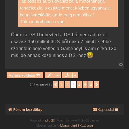
„az összes autó ugyanazzal a motorhanggal
rendelkezik, s ezáltal menet közben ugyanaz a
hang ismétlődik, amíg meg nem állsz.”
Több motorhang is van.
Öhöm a DS-t benézted a DS-ből nem adtak el
öszvisz 150 milkót 3DS-ből cirka 7 misit te ebbe
szerintem bele vetted a Gameboyt is ami cirka 120
misi de annak köze nincs a DS -hez
V
i
Válasz küldése
s
s
1
2
3
4
5
6
Előző
Következő
84 hozzászólás
z
a
a
t
Fórum kezdőlap
Kapcsolat
e
t
Powered by
phpBB
® Forum Software © phpBB Limited
e
Magyar fordítás ©
Magyar phpBB Közösség
j