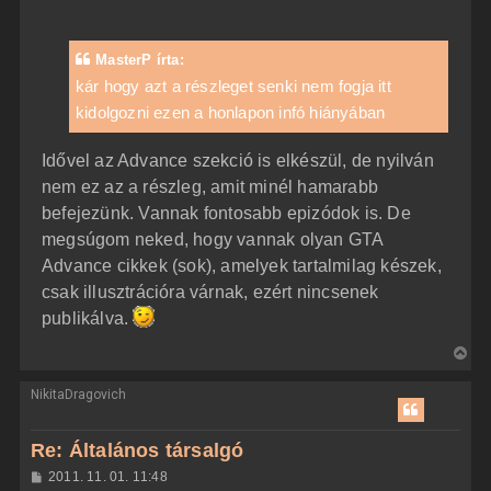
a
o
z
t
z
e
á
MasterP írta:
t
s
z
kár hogy azt a részleget senki nem fogja itt
e
ó
j
kidolgozni ezen a honlapon infó hiányában
l
á
é
s
r
Idővel az Advance szekció is elkészül, de nyilván
e
nem ez az a részleg, amit minél hamarabb
befejezünk. Vannak fontosabb epizódok is. De
megsúgom neked, hogy vannak olyan GTA
Advance cikkek (sok), amelyek tartalmilag készek,
csak illusztrációra várnak, ezért nincsenek
publikálva.
V
i
NikitaDragovich
s
s
z
Re: Általános társalgó
a
H
2011. 11. 01. 11:48
a
o