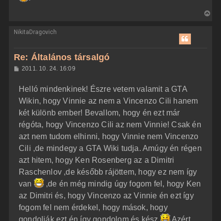
z
e
V
ó
j
l
i
á
é
NikitaDragovich
s
s
r
s
e
z
Re: Általános társalgó
a
H
2011. 10. 24. 16:09
a
o
z
t
Helló mindenkinek! Észre vetem valamit a GTA
z
e
á
Wikin, hogy Vinnie az nem a Vincenzo Cili hanem
t
s
z
két különb ember! Bevallom, hogy én ezt már
e
ó
j
l
régóta, hogy Vincenzo Cili az nem Vinnie! Csak én
á
é
azt nem tudom elhinni, hogy Vinnie nem Vincenzo
s
r
Cili ,de mindegy a GTA Wiki tudja. Amúgy én régen
e
azt hitem, hogy Ken Rosenberg az a Dimitri
Raschenlov ,de később rájöttem, hogy ez nem így
van
,de én még mindig úgy fogom fel, hogy Ken
az Dimitri és, hogy Vincenzo az Vinnie én ezt így
fogom fel nem érdekel, hogy mások, hogy
gondolják ezt én így gondolom és kész
Azért