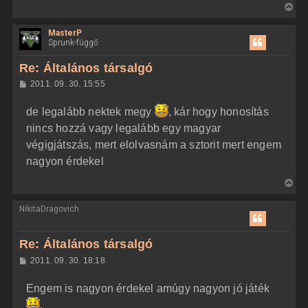
t
s
V
z
e
i
ó
j
l
MasterP
s
á
Sprunk-függő
é
s
s
r
z
Re: Általános társalgó
e
a
H
2011. 09. 30. 15:55
a
o
z
t
de legalább nektek megy
, kár hogy honosítás
z
e
á
nincs hozzá vagy legalább egy magyar
t
s
z
végigjátszás, mert elolvasnám a sztorit mert engem
e
ó
j
l
nagyon érdekel
á
é
s
V
r
i
e
NikitaDragovich
s
s
z
Re: Általános társalgó
a
H
2011. 09. 30. 18:18
a
o
z
t
Engem is nagyon érdekel amúgy nagyon jó játék
z
e
á
.
t
s