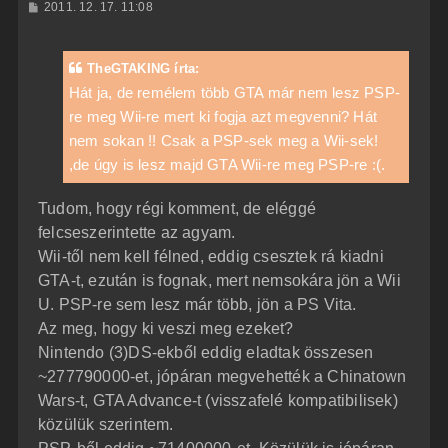
H
2011. 12. 17. 11:08
a
o
z
t
z
e
á
TheGTAKING írta:
t
s
z
Hát ja, de remélem több GTA már nem lesz PSP-
e
ó
j
re meg Wii-re mert ki fogja azt megvenni? Hát
l
á
é
nem sokan !! Csak a PSP-sek meg a Wii-sek!
s
r
,de úgy is lesz majd GTA Wii-re meg PSP-re :(.
e
Tudom, hogy régi komment, de eléggé
felcseszerintette az agyam.
Wii-től nem kell félned, eddig csesztek rá kiadni
GTA-t, ezután is fognak, mert nemsokára jön a Wii
U. PSP-re sem lesz már több, jön a PS Vita.
Az meg, hogy ki veszi meg ezeket?
Nintendo (3)DS-ekből eddig eladtak összesen
~277790000-et, jópáran megvehették a Chinatown
Wars-t, GTA Advance-t (visszafelé kompatibilisek)
közülük szerintem.