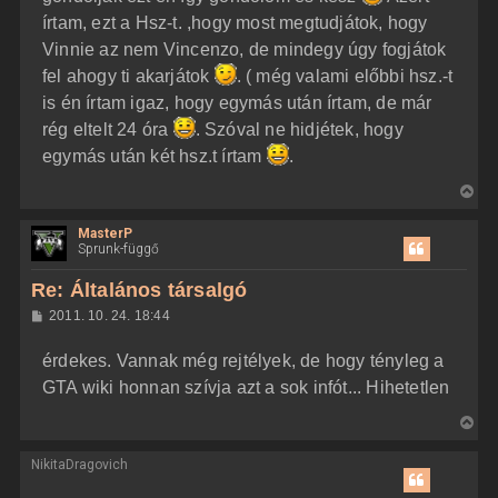
írtam, ezt a Hsz-t. ,hogy most megtudjátok, hogy
Vinnie az nem Vincenzo, de mindegy úgy fogjátok
fel ahogy ti akarjátok
. ( még valami előbbi hsz.-t
is én írtam igaz, hogy egymás után írtam, de már
rég eltelt 24 óra
. Szóval ne hidjétek, hogy
egymás után két hsz.t írtam
.
V
i
MasterP
s
Sprunk-függő
s
z
Re: Általános társalgó
a
H
2011. 10. 24. 18:44
a
o
z
t
érdekes. Vannak még rejtélyek, de hogy tényleg a
z
e
á
GTA wiki honnan szívja azt a sok infót... Hihetetlen
t
s
z
e
V
ó
j
l
i
á
é
NikitaDragovich
s
s
r
s