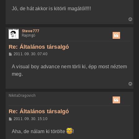
z
Jó, de hát akkor is kitörli magától!!!!
z
á
s
V
z
i
ó
l
Steve777
s
á
Rajongó
s
s
z
Re: Általános társalgó
a
H
2011. 09. 30. 07:40
a
o
z
t
A visual boy advance nem törli ki, épp most néztem
z
e
á
meg.
t
s
z
e
V
ó
j
l
i
á
é
NikitaDragovich
s
s
r
s
e
z
Re: Általános társalgó
a
H
2011. 09. 30. 15:10
a
o
z
t
Aha, de nálam ki törölte
!
z
e
á