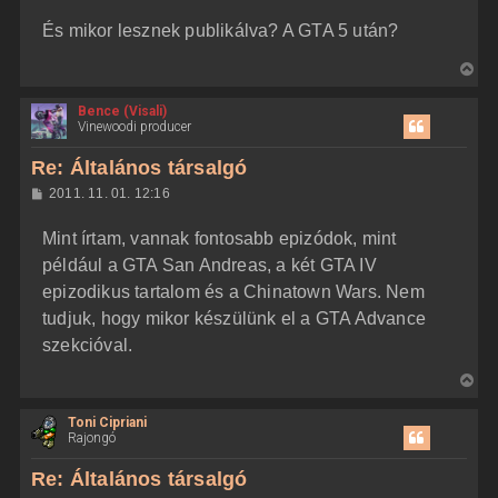
z
t
És mikor lesznek publikálva? A GTA 5 után?
z
e
á
t
s
V
z
e
i
ó
j
l
Bence (Visali)
s
á
Vinewoodi producer
é
s
s
r
z
Re: Általános társalgó
e
a
H
2011. 11. 01. 12:16
a
o
z
t
Mint írtam, vannak fontosabb epizódok, mint
z
e
á
például a GTA San Andreas, a két GTA IV
t
s
z
epizodikus tartalom és a Chinatown Wars. Nem
e
ó
j
l
tudjuk, hogy mikor készülünk el a GTA Advance
á
é
szekcióval.
s
r
e
V
i
Toni Cipriani
s
Rajongó
s
z
Re: Általános társalgó
a