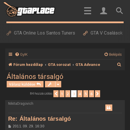
GTA Online Los Santos Tuners
GTA V Csalások
GyIK
Belépés
K
Fórum kezdőlap
GTA sorozat
GTA Advance
e
Általános társalgó
r
Válasz küldése
e
1
2
3
4
5
6
Előző
Következő
84 hozzászólás
s
NikitaDragovich
é
s
Re: Általános társalgó
H
2011. 09. 29. 16:30
o