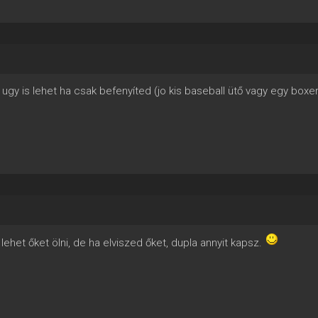
 ugy is lehet ha csak befenyíted (jo kis baseball ütő vagy egy boxe
 lehet őket ölni, de ha elviszed őket, dupla annyit kapsz.