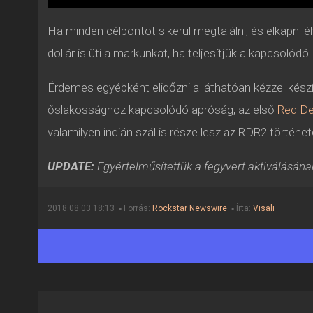
Ha minden célpontot sikerül megtalálni, és elkapni 
dollár is üti a markunkat, ha teljesítjük a kapcsolód
Érdemes egyébként elidőzni a láthatóan kézzel készít
őslakossághoz kapcsolódó apróság, az első
Red De
valamilyen indián szál is része lesz az RDR2 történe
UPDATE:
Egyértelműsítettük a fegyvert aktiválásának 
2018.08.03 18:13 ▪ Forrás:
Rockstar Newswire
▪ Írta:
Visali