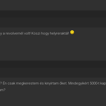
y a revolvernél volt! Köszi hogy helyreraktál!
ani? Én csak megkerestem és kinyírtam őket. Mindegyikért 5000-t kapt
tam?