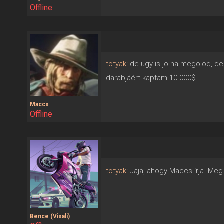
Offline
totyak
: de ugy is jo ha megölöd, de
darabjáért kaptam 10.000$
Maccs
Offline
totyak
: Jaja, ahogy Maccs írja. Meg
Bence (Visali)