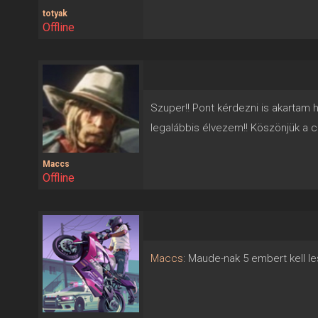
totyak
Offline
Szuper!! Pont kérdezni is akartam 
legalábbis élvezem!! Köszönjük a ci
Maccs
Offline
Maccs
: Maude-nak 5 embert kell le