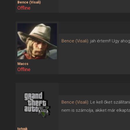
Bence (Visali)
Offline
Bence (Visali)
: jah értem!! Ugy ahog
Maccs
Offline
Bence (Visali)
: Le kell őket szállít
nem is számolja, akiket már elkap
totyak