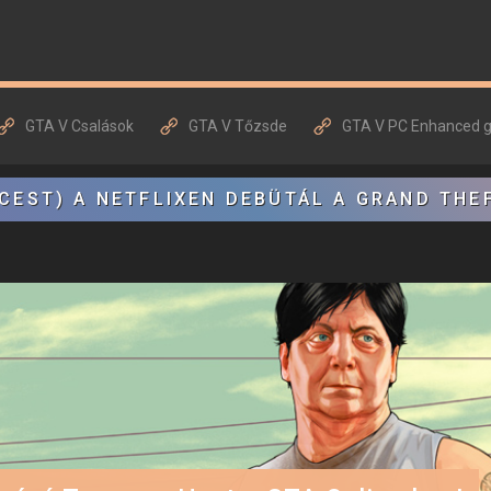
GTA V Csalások
GTA V Tőzsde
GTA V PC Enhanced 
CEST) A NETFLIXEN DEBÜTÁL A GRAND THE