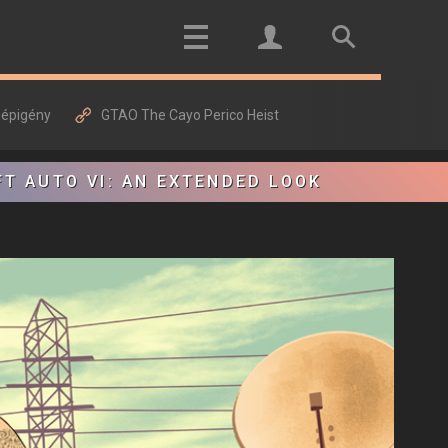
gépigény
GTAO The Cayo Perico Heist
FT AUTO VI: AN EXTENDED LOOK