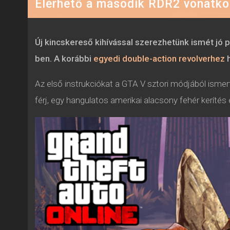
Elérhető a második RDR2 vonatko
Új kincskereső kihívással szerezhetünk ismét jó 
ben. A korábbi
egyedi double-action revolverhez
h
Az első instrukciókat a GTA V sztori módjából ismer
férj, egy hangulatos amerikai alacsony fehér kerítés