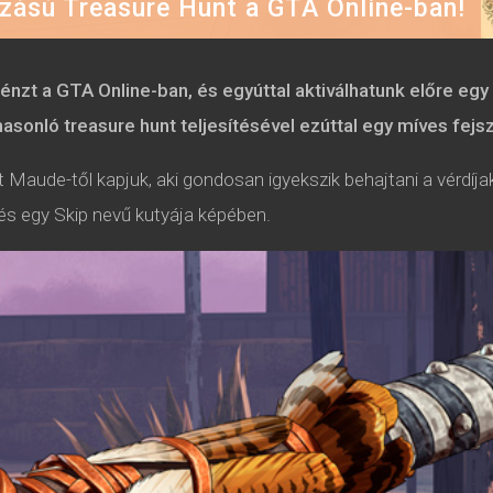
zású Treasure Hunt a GTA Online-ban!
pénzt a GTA Online-ban, és egyúttal aktiválhatunk előre e
asonló treasure hunt teljesítésével ezúttal egy míves fejs
t Maude-től kapjuk, aki gondosan igyekszik behajtani a vérdíja
 és egy Skip nevű kutyája képében.