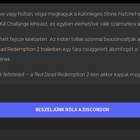
élve vagy holtan, végül megkapjuk a különleges
Stone Hatchet
-
ó Kill Challange kihívást, és egyben elérhetővé válik számunkra 
ett fejsze kinézetén. Az indián tollak azonnal beazonosítják a
ad Redemption 2 trailerben
egy fára csüggetett álomfogót is 
tének.
feltételeit – a Red Dead Redemption 2-ben akkor kapjuk meg, ha
BESZÉLJÜNK RÓLA A DISCORDON