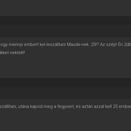
hogy mennyi embert kel leszálítani Maude-nek. 25!? Az szép! Én 2db
kket nektek!!
szállítani, utána kapod meg a fegyvert, és aztán azzal kell 25 ember