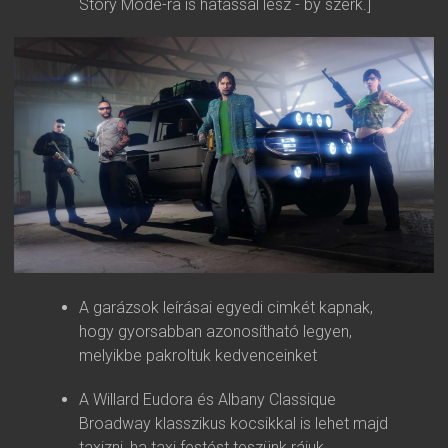
Story Mode-ra is hatással lesz - by szerk.]
A garázsok leírásai egyedi cimkét kapnak,
hogy gyorsabban azonosítható legyen,
melyikbe pakroltuk kedvenceinket
A Willard Eudora és Albany Classique
Broadway klasszikus kocsikkal is lehet majd
taxizni, ha taxi festést teszünk rájuk