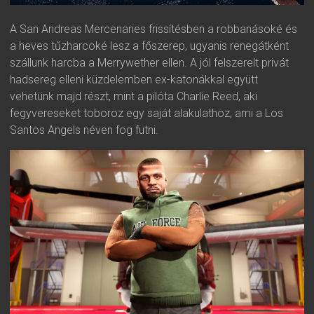
A San Andreas Mercenaries frissítésben a robbanásoké és
a heves tűzharcoké lesz a főszerep, ugyanis renegátként
szállunk harcba a Merrywether ellen. A jól felszerelt privát
hadsereg elleni küzdelemben ex-katonákkal együtt
vehetünk majd részt, mint a pilóta Charlie Reed, aki
fegyvereseket toboroz egy saját alakulathoz, ami a Los
Santos Angels néven fog futni.