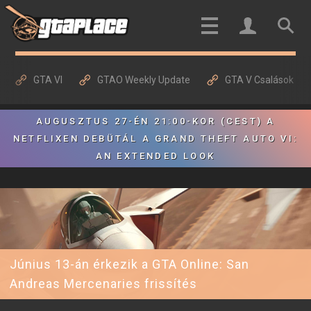
GTA VI
GTAO Weekly Update
GTA V Csalások
AUGUSZTUS 27-ÉN 21:00-KOR (CEST) A
NETFLIXEN DEBÜTÁL A GRAND THEFT AUTO VI:
AN EXTENDED LOOK
Június 13-án érkezik a GTA Online: San
Andreas Mercenaries frissítés