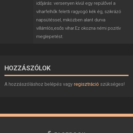
időjárás: versenyen kívül egy repülővel a
viharfelhők feletti ragyogó kék ég, szikrázó
napsütéssel, miközben alant durva
villámlós,esős vihar.Ez okozna némi pozitív
meglepetést.
HOZZÁSZÓLOK
A hozzászóláshoz belépés vagy
regisztráció
szükséges!