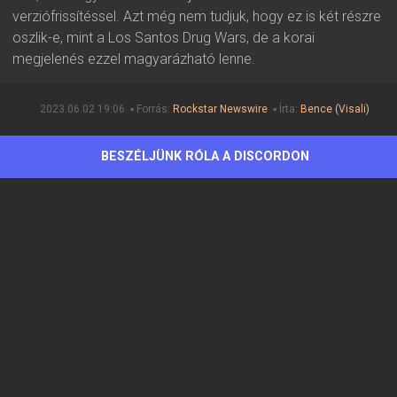
verziófrissítéssel. Azt még nem tudjuk, hogy ez is két részre
oszlik-e, mint a Los Santos Drug Wars, de a korai
megjelenés ezzel magyarázható lenne.
2023.06.02 19:06 ▪ Forrás:
Rockstar Newswire
▪ Írta:
Bence (Visali)
BESZÉLJÜNK RÓLA A DISCORDON