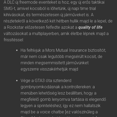
A DLC új freemode eventeket is hoz, egy új erős taktikai
SMG-t, amivel kocsiból is lőhetünk, új napi time trial
kihívásokat, és természetesen új járműveket is. A
részletekről a következő két hétben hullik majd le a lepel, de
a Rockstar előzetesen felfedte azokat a
quality of life
változásokat a multiplayerben, amik életbe lépnek majd a
frissítéssel:
Ha felhívjuk a Mors Mutual Insurance biztosítót,
már nem csak legutóbb megsérült kocsit, de
minden megsemmisített járművünket
egyszerre visszakérhetjük majd
Vége a GTA3 óta sztenderd
gombnyomkodásnak a kontrollereken: a
menüben lehetőség lesz beállítani, hogy a
megfelelő gomb lenyomva tartása is elegendő
legyen a sprinteléshez, így ez nem hallatszik
majd be a voice chatbe [ez valószínűleg a