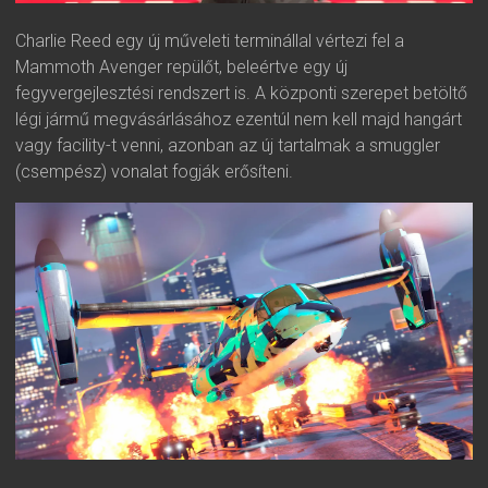
Charlie Reed egy új műveleti terminállal vértezi fel a
Mammoth Avenger repülőt, beleértve egy új
fegyvergejlesztési rendszert is. A központi szerepet betöltő
légi jármű megvásárlásához ezentúl nem kell majd hangárt
vagy facility-t venni, azonban az új tartalmak a smuggler
(csempész) vonalat fogják erősíteni.