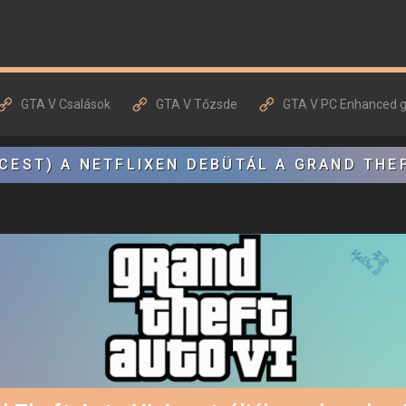
GTA V Csalások
GTA V Tőzsde
GTA V PC Enhanced 
CEST) A NETFLIXEN DEBÜTÁL A GRAND THE