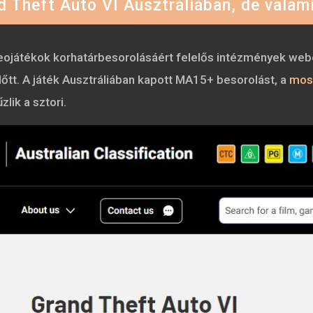
 Theft Auto VI Ausztráliában, de valami
ideojátékok korhatárbesorolásáért felelős intézmények webo
lőtt. A játék Ausztráliában kapott MA15+ besorolást, a
most
lik a sztori.