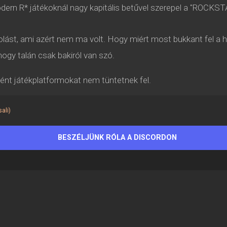
odern R* játékoknál nagy kapitális betűvel szerepel a "ROCKS
olást, ami azért nem ma volt. Hogy miért most bukkant fel a hí
ogy talán csak bakiról van szó.
ént játékplatformokat nem tüntetnek fel.
ali)
BESZÉLJÜNK RÓLA A DISCORDON