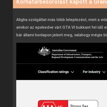
Korhatárbesorolást kapott a Grand
Aligha szolgáltat más több leleplezést, mint a v
amikor az epekedve várt GTA VI bukkant fel idő e
bár állami honlapon jelent meg, valahogy mégis bűz