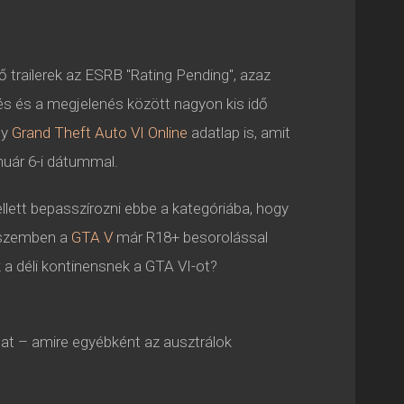
 trailerek az ESRB "Rating Pending", azaz
tés és a megjelenés között nagyon kis idő
gy
Grand Theft Auto VI Online
adatlap is, amit
nuár 6-i dátummal.
ellett bepasszírozni ebbe a kategóriába, hogy
l szemben a
GTA V
már R18+ besorolással
 a déli kontinensnek a GTA VI-ot?
lat – amire egyébként az ausztrálok