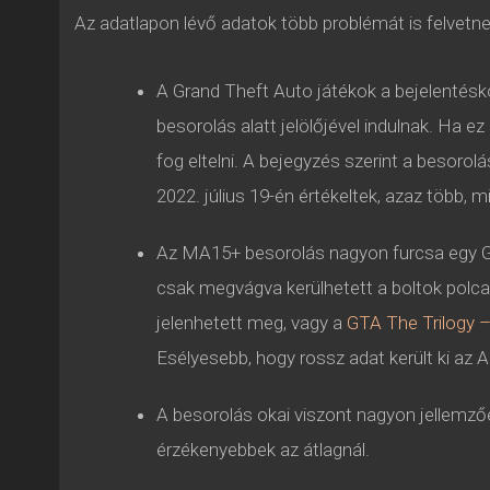
Az adatlapon lévő adatok több problémát is felvetne
A Grand Theft Auto játékok a bejelentésko
besorolás alatt jelölőjével indulnak. Ha e
fog eltelni. A bejegyzés szerint a besorolá
2022. július 19-én értékeltek, azaz több, 
Az MA15+ besorolás nagyon furcsa egy G
csak megvágva kerülhetett a boltok polcai
jelenhetett meg, vagy a
GTA The Trilogy – 
Esélyesebb, hogy rossz adat került ki az Au
A besorolás okai viszont nagyon jellemző
érzékenyebbek az átlagnál.