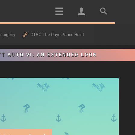
gépigény
GTAO The Cayo Perico Heist
FT AUTO VI: AN EXTENDED LOOK