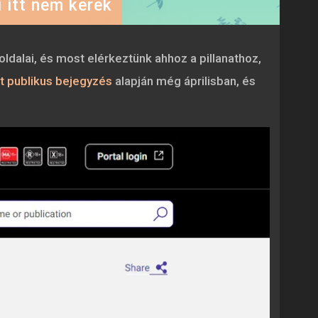
 itt nem kerek
ldalai, és most elérkeztünk ahhoz a pillanathoz,
 publikus bejegyzés
alapján még áprilisban, és