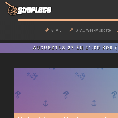
GTA VI
GTAO Weekly Update
AUGUSZTUS 27-ÉN 21:00-KOR (