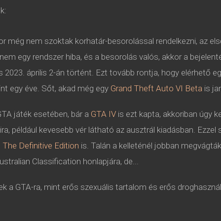
k:
r még nem szoktak korhatár-besorolással rendelkezni, az első
z nem egy rendszer hiba, és a besorolás valós, akkor a bejelen
s 2023. április 2-án történt. Ezt tovább rontja, hogy elérhető e
mint egy éve. Sőt, akad még egy
Grand Theft Auto VI Beta
is ja
TA játék esetében, bár a
GTA IV
is ezt kapta, akkoriban úgy k
ra, például kevesebb vér látható az ausztrál kiadásban. Ezze
The Definitive Edition
is. Talán a kelleténél jobban megvágták
stralian Classification honlapjára, de...
ek a GTA-ra, mint erős szexuális tartalom és erős droghaszná