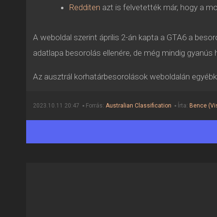
Redditen
azt is felvetették már, hogy a m
A weboldal szerint április 2-án kapta a GTA6 a besor
adatlapa besorolás ellenére, de még mindig gyanús h
Az ausztrál korhatárbesorolások weboldalán egyébk
2023.10.11 20:47 ▪ Forrás:
Australian Classification
▪ Írta:
Bence (Vis