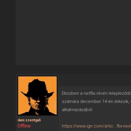
Eközben a netflix révén lelepleződöt
számára december 14-én érkezik, és 
alkalmazásából.
dani.szentgali
Offline
https://www.ign.com/artic...flix-ne