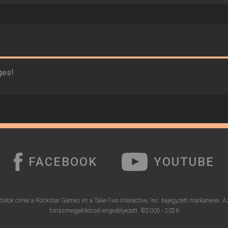
ges!
FACEBOOK
YOUTUBE
ódok címei a Rockstar Games és a Take-Two Interactive, Inc. bejegyzett márkanevei. A
forrásmegjelöléssel engedélyezett. ©2005 - 2026