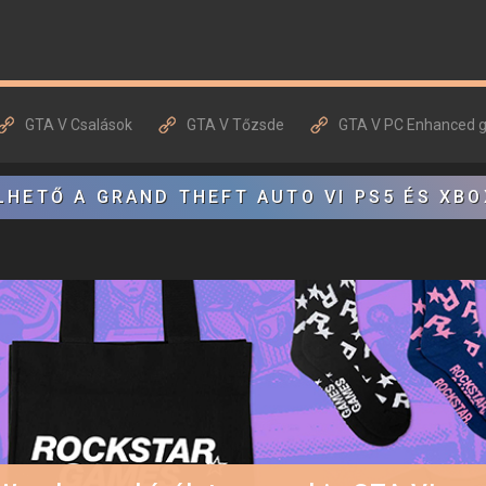
GTA V Csalások
GTA V Tőzsde
GTA V PC Enhanced 
LHETŐ A GRAND THEFT AUTO VI PS5 ÉS XBO