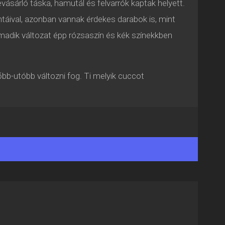
evásárló táska, hamutál és felvarrók kaptak helyett.
táival, azonban vannak érdekes darabok is, mint
armadik változat épp rózsaszín és kék színekkben
bb-utóbb változni fog. Ti melyik cuccot