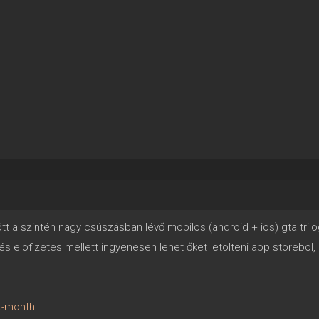
t a szintén nagy csúszásban lévő mobilos (android + ios) gta trilogy
elofizetes mellett ingyenesen lehet őket letolteni app storebol, G
xt-month