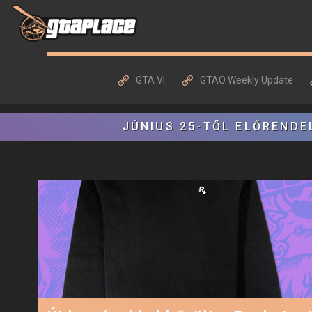
GTA VI
GTAO Weekly Update
JÚNIUS 25-TŐL ELŐRENDE