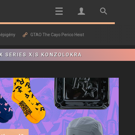
gépigény
GTAO The Cayo Perico Heist
X SERIES X|S KONZOLOKRA