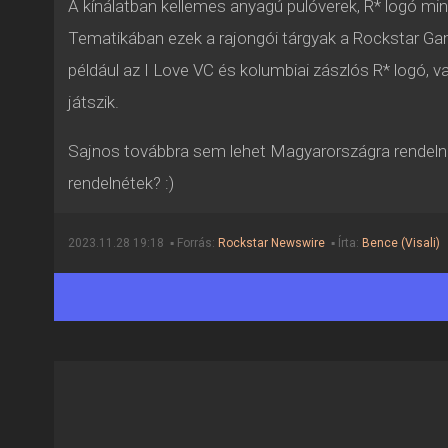
A kínálatban kellemes anyagú pulóverek, R*
logó min
Tematikában ezek a rajongói tárgyak a Rockstar Game
például az I Love VC és kolumbiai zászlós R* logó, v
játszik.
Sajnos továbbra sem lehet Magyarországra rendelni 
rendelnétek? :)
2023.11.28 19:18 ▪ Forrás:
Rockstar Newswire
▪ Írta:
Bence (Visali)