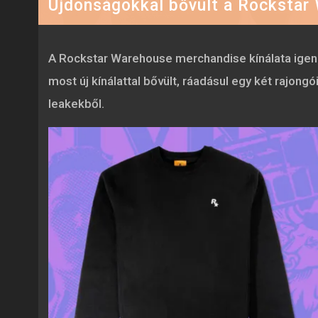
Újdonságokkal bővült a Rockstar W
A Rockstar Warehouse merchandise kínálata igen
most új kínálattal bővült, ráadásul egy két rajon
leakekből.