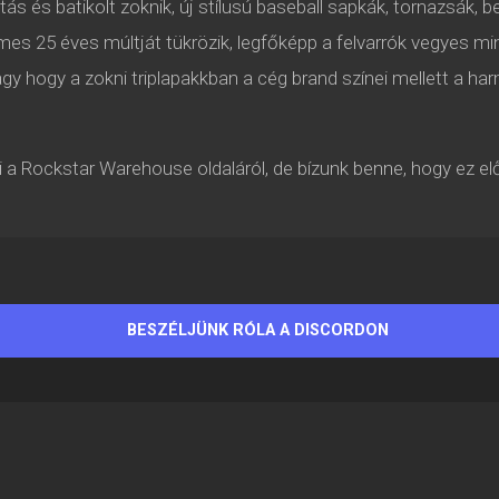
tás és batikolt zoknik, új stílusú baseball sapkák, tornazsák, b
s 25 éves múltját tükrözik, legfőképp a felvarrók vegyes min
agy hogy a zokni triplapakkban a cég brand színei mellett a h
a Rockstar Warehouse oldaláról, de bízunk benne, hogy ez elő
BESZÉLJÜNK RÓLA A DISCORDON