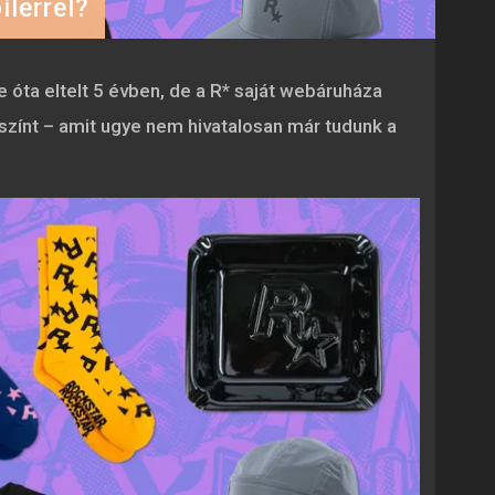
ilerrel?
ta eltelt 5 évben, de a R* saját webáruháza
lyszínt – amit ugye nem hivatalosan már tudunk a