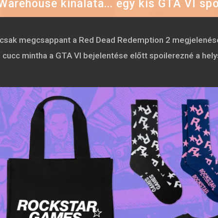
arehouse kínálata... egy kis GTA VI spo
csak megcsappant a Red Dead Redemption 2 megjelenése ó
gói cucc mintha a GTA VI bejelentése előtt spoilerezné a he