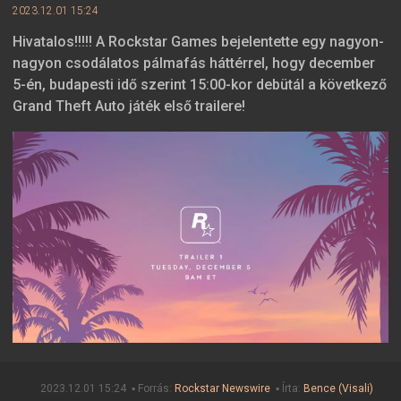
2023.12.01 15:24
Hivatalos!!!!! A Rockstar Games bejelentette egy nagyon-
nagyon csodálatos pálmafás háttérrel, hogy december
5-én, budapesti idő szerint 15:00-kor debütál a következő
Grand Theft Auto játék első trailere!
2023.12.01 15:24 ▪ Forrás:
Rockstar Newswire
▪ Írta:
Bence (Visali)