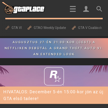
GTA VI
GTAO Weekly Update
GTA V Csalások
AUGUSZTUS 27-ÉN 21:00-KOR (CEST) A
NETFLIXEN DEBÜTÁL A GRAND THEFT AUTO VI:
AN EXTENDED LOOK
HIVATALOS: December 5-én 15:00-kor jön az új
GTA első tailere!