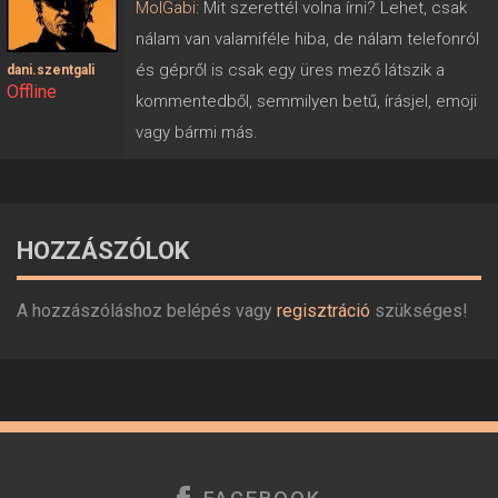
MolGabi
: Mit szerettél volna írni? Lehet, csak
nálam van valamiféle hiba, de nálam telefonról
és gépről is csak egy üres mező látszik a
dani.szentgali
Offline
kommentedből, semmilyen betű, írásjel, emoji
vagy bármi más.
HOZZÁSZÓLOK
A hozzászóláshoz belépés vagy
regisztráció
szükséges!