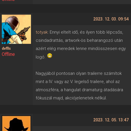
2023. 12. 03. 09:54
totyak
: Ennyi eltelt idő, és ilyen több lépcsős,
csindadrattás, artwork-ös beharangozó után
azért elég meredek lenne mindösszesen egy
dvflls
Offline
logó.
Nagyjából pontosan olyan trailerre számítok
mint a IV. vagy az V. legelső trailere, ahol az
atmoszféra, a hangulat dramaturg átadására
fókuszál majd, akciójelenetek nélkül.
2023. 12. 05. 13:47