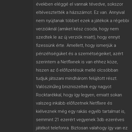
években eléggé el vannak tévedve, sokszor
eltévesztették a házszámot. Ez van. Annyival
nem nyújtanak többet ezek a játékok a régebbi
verzióiknál (amiket kész csoda, hogy nem
szedtek le az új verziók miatt), hogy ennyit
fizessünk érte. Amellett, hogy ismerjük a
pénzéhségüket és a szemétségeiket, azért
szerintem a Netflixnek is van ehhez köze,
hiszen az ő előfizetésük mellé olcsóbban
tudjuk játszani mindhárom felújított részt.
Valószínűleg bnizniszeltek egy nagyot
Rocktarékkal, hogy így legyen, emiatt sokan
valszeg inkább előfizetnek Netflixre és
kiélveznek még egy rakás egyéb tartalmat is,
semmint 21 ezerért vegyenek 3db ezeréves
játékot telefonra. Biztosan valahogy így van ez