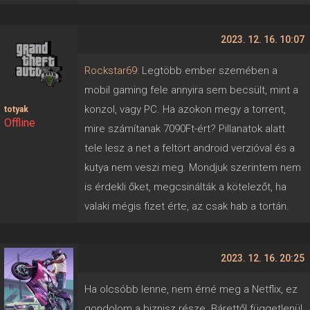
2023. 12. 16. 10:07
Rockstar69
: Legtöbb ember szemében a
mobil gaming fele annyira sem becsült, mint a
konzol, vagy PC. Ha azokon megy a torrent,
totyak
Offline
mire számítanak 7090Ft-ért? Pillanatok alatt
tele lesz a net a feltört android verzióval és a
kutya nem veszi meg. Mondjuk szerintem nem
is érdekli őket, megcsinálták a kötelezőt, ha
valaki mégis fizet érte, az csak hab a tortán.
2023. 12. 16. 20:25
Ha olcsóbb lenne, nem érné meg a Netflix, ez
gondolom a biznisz része. Bárettől függetlenül