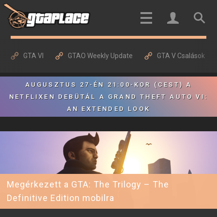
GTA VI
GTAO Weekly Update
GTA V Csalások
AUGUSZTUS 27-ÉN 21:00-KOR (CEST) A
NETFLIXEN DEBÜTÁL A GRAND THEFT AUTO VI:
AN EXTENDED LOOK
Megérkezett a GTA: The Trilogy – The
Definitive Edition mobilra