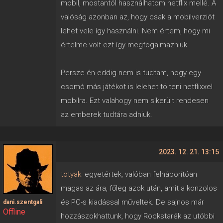
mobil, mostantól használhatom netflix mellé. A
valóság azonban az, hogy csak a mobilverziót
lehet vele így használni. Nem értem, hogy mi
értelme volt ezt így megfogalmazniuk.
Persze én eddig nem is tudtam, hogy egy
csomó más játékot is lelehet tölteni netflixxel
mobilra. Ezt valahogy nem sikerült rendesen
az emberek tudtára adniuk.
2023. 12. 21. 13:15
totyak
: egyetértek, valóban felháborítóan
magas az ára, főleg azok után, amit a konzolos
és PC-s kiadással műveltek. De sajnos már
dani.szentgali
Offline
hozzászokhattunk, hogy Rockstarék az utóbbi