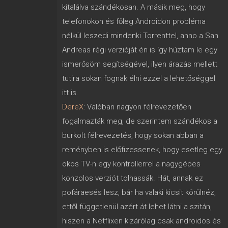
kitalálva szándékosan. A másik meg, hogy
telefonokon és főleg Androidon probléma
nélkül leszedi mindenki Torrenttel, anno a San
Andreas régi verzióját én is így húztam le egy
ismerősöm segítségével, ilyen árazás mellett
tutira sokan fognak élni ezzel a lehetőséggel
itt is.
DereX
: Valóban nagyon félrevezetően
fogalmazták meg, de szerintem szándékos a
burkolt félrevezetés, hogy sokan abban a
reményben is előfizessenek, hogy esetleg egy
okos TV-n egy kontrollerrel a nagygépes
konzolos verziót tolhassák. Hát, annak ez
pofáraesés lesz, bár ha valaki kicsit körülnéz,
ettől függetlenül azért át lehet látni a szitán,
hiszen a Netflixen kizárólag csak androidos és