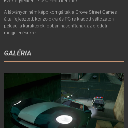
Ezek egyenként 7.090 Ft-ba kerülnek.
A látványon némiképp korrigáltak a Grove Street Games
által fejlesztett, konzolokra és PC-re kiadott változaton,
például a karakterek jobban hasonlítanak az eredeti
megjelenésükre.
GALÉRIA