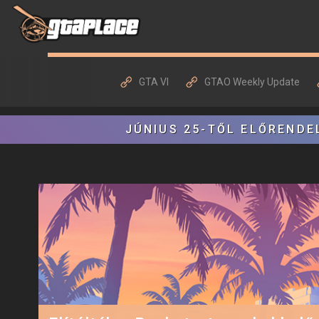
GTA VI
GTAO Weekly Update
JÚNIUS 25-TŐL ELŐRENDE