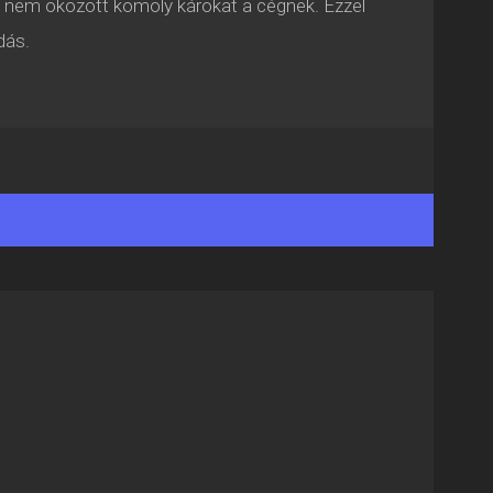
dás nem okozott komoly károkat a cégnek. Ezzel
dás.