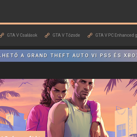
GTA V Csalások
GTA V Tőzsde
GTA V PC Enhanced 
LHETŐ A GRAND THEFT AUTO VI PS5 ÉS XBO