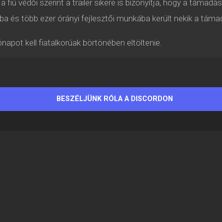
 fiú védői szerint a trailer sikere is bizonyítja, hogy a táma
ba és több ezer órányi fejlesztői munkába került nekik a táma
apot kell fiatalkorúak börtönében eltöltenie.
BESZÉLJÜNK RÓLA A DISCORDON