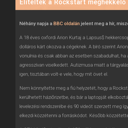
Elítélték a Rockstart meghekkelő 
Néhány napja a
BBC oldalán
jelent meg a hír, mis
A 18 éves oxfordi Arion Kurtaj a Lapsus$ hekkercsop
dolláros kárt okozva a cégeknek. A bíró szerint Ario
vonulnia és csak abban az esetben szabadulhat, ha az
agresszívan viselkedett. Autizmusa miatt a tárgyalá
igen, tisztában volt-e vele, hogy mit övet el.
Nem könnyítette meg a fiú helyzetét, hogy a Rocksta
kerülhetett háziőrizetbe, és bár a laptopját elkobo
levelezési rendszerébe és 90 videót szerzett meg íg
elkezdi közzétenni a forráskódot. Később közzétet