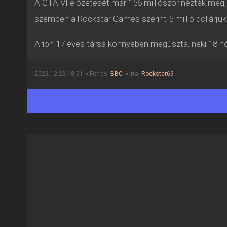
A GTA VI előzetesét már 156 milliószor nézték meg, a
szemben a Rockstar Games szerint 5 millió dollárjuk
Arion 17 éves társa könnyeben megúszta, neki 18 hón
2023.12.23 18:51 ▪ Forrás:
BBC
▪ Írta:
Rockstar69