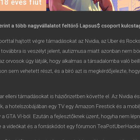
18 éves fiút
zerint a több nagyvállalatot feltörő Lapsus$ csoport kulcs
orttal hajtott végre támadásokat az Nvidia, az Uber és Rockst
n továbbra is veszélyt jelent, autizmusa miatt azonban nem bö
 orvosok úgy látják, hogy alkalmas a társadalomba való beilles
son sem vehetett részt, és a bíró azt is megkérdőjelezte, hog
r elleni támadásokat is háziőrizetben követte el. Az Nvidia 
zták, a hotelszobájában egy TV egy Amazon Firestick és a mobil
y a GTA VI-ból. Ezután a fejlesztőknek üzent, hogyha nem lépn
te a videókat és a forráskódot egy fórumon TeaPotUberHacke