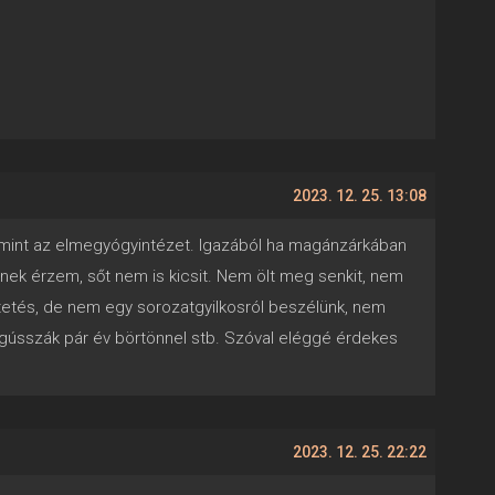
2023. 12. 25. 13:08
t, mint az elmegyógyintézet. Igazából ha magánzárkában
ősnek érzem, sőt nem is kicsit. Nem ölt meg senkit, nem
üntetés, de nem egy sorozatgyilkosról beszélünk, nem
megússzák pár év börtönnel stb. Szóval eléggé érdekes
2023. 12. 25. 22:22