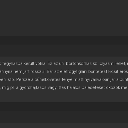
s fegyházba került volna. Ez az ún. börtönkórház kb. olyasmi lehe
nnyira nem járt rosszul. Bár az életfogytiglani büntetést kicsit er
iben, stb. Persze a bűnelkövetés ténye miatt nyilvánvalóan jár a b
i, míg pl. a gyorshajtásos vagy ittas halálos baleseteket okozók 