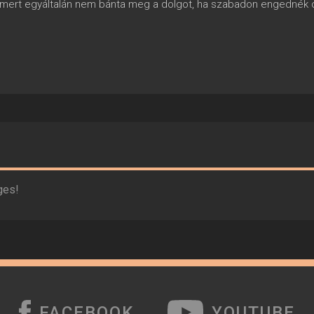
rt, mert egyáltalán nem bánta meg a dolgot, ha szabadon engednék o
ges!
FACEBOOK
YOUTUBE