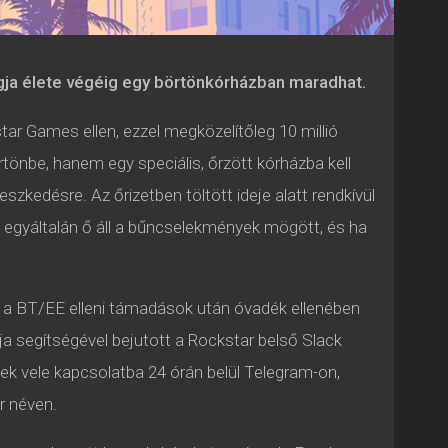
tagja élete végéig egy börtönkórházban maradhat.
ar Games ellen, ezzel megközelítőleg 10 millió
rtönbe, hanem egy speciális, őrzött kórházba kell
zkedésre. Az őrizetben töltött ideje alatt rendkívül
y egyáltalán ő áll a bűncselekmények mögött, és ha
és a BT/EE elleni támadások után óvadék ellenében
ja segítségével bejutott a Rockstar belső Slack
ek vele kapcsolatba 24 órán belül Telegram-on,
r néven.