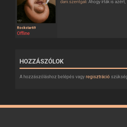
dani.szentgali
: Ahogy írták is azé
Rockstar69
Offline
HOZZÁSZÓLOK
A hozzászóláshoz belépés vagy
regisztráció
szüksé