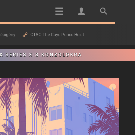
gépigény
GTAO The Cayo Perico Heist
X SERIES X|S KONZOLOKRA