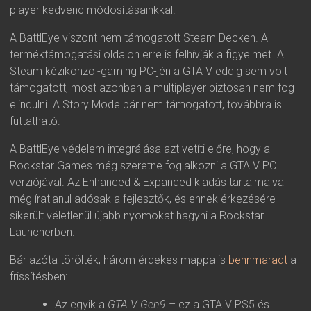
player kedvenc módosításainkkal.
A BattlEye viszont nem támogatott Steam Decken. A
terméktámogatási oldalon erre is felhívják a figyelmet. A
Steam kézikonzol-gaming PC-jén a GTA V eddig sem volt
támogatott, most azonban a multiplayer biztosan nem fog
elindulni. A Story Mode bár nem támogatott, továbbra is
futtatható.
A BattlEye védelem integrálása azt vetíti előre, hogy a
Rockstar Games még szeretne foglalkozni a GTA V PC
verziójával. Az Enhanced & Expanded kiadás tartalmaival
még íratlanul adósak a fejlesztők, és ennek érkezésére
sikerült véletlenül újabb nyomokat hagyni a Rockstar
Launcherben.
Bár azóta törölték, három érdekes mappa is
bennmaradt
a
frissítésben:
Az egyik a
GTA V Gen9
– ez a GTA V PS5 és