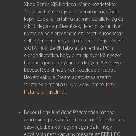
Xbox Series X|S kiadása. Már a kezdetektől
fogva sejthető, hogy a PC verzió is megfogja
kapni az extra tartalmakat, mint az állatvilág és
a különleges autófestések, de erről semmilyen
hivatalos bejelentés nem született. A Rockstar
vélhetően nem hagyja ki a ziccert, hogy bővítse
a GTA+ előfizetők táborát, ám ehhez PC-n
elengedhetetlen, hogy a multiplayer környezet
biztonságos és egyenrangú legyen. A BattlEye
bevezetése ehhez viheti közelebb a kiadót.
Hovatovább, a Steam adatbázisa szerint
tesztelés alatt ál a GTA V Gen9, amire
Tez2
hívta fel a figyelmet
.
Bekerült egy
Red Dead Redemption
mappa,
ami már jó párszor felbukkant már fájlokban és
szövegekben, és nagyon úgy néz ki, hogy
egyáltalán nem vagyunk messze az RDR1 PC