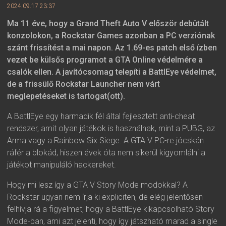
2024.09.17 23:37
Ma 11 éve, hogy a Grand Theft Auto V először debütált
konzolokon, a Rockstar Games azonban a PC verziónak
szánt frissítést a mai napon. Az 1.69-es patch első ízben
vezet be külsős programot a GTA Online védelmére a
csalók ellen. A javítócsomag telepíti a BattlEye védelmet,
de a frissülő Rockstar Launcher nem várt
meglepetéseket is tartogat(ott).
A BattlEye egy harmadik fél által fejlesztett anti-cheat
rendszer, amit olyan játékok is használnak, mint a PUBG, az
Arma vagy a Rainbow Six Siege. A GTA V PC-re jócskán
ráfér a blokád, hiszen évek óta nem sikerül kigyomlálni a
játékot manipuláló hackereket.
Hogy mi lesz így a GTA V Story Mode modokkal? A
Rockstar ugyan nem írja ki expliciten, de elég jelentősen
felhívja rá a figyelmet, hogy a BattlEye kikapcsolható Story
Mode-ban, ami azt jelenti, hogy így játszható marad a single