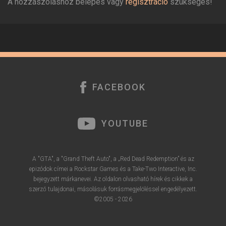
A hozzászóláshoz belépés vagy
regisztráció
szükséges!
FACEBOOK
YOUTUBE
A "GTA", a "Grand Theft Auto", a „Red Dead Redemption” és az
epizódok címei a Rockstar Games és a Take-Two Interactive, Inc.
bejegyzett márkanevei. Az oldalon olvasható hírek és cikkek a
szerző tulajdonai, másolásuk forrásmegjelöléssel engedélyezett.
©2005 - 2026