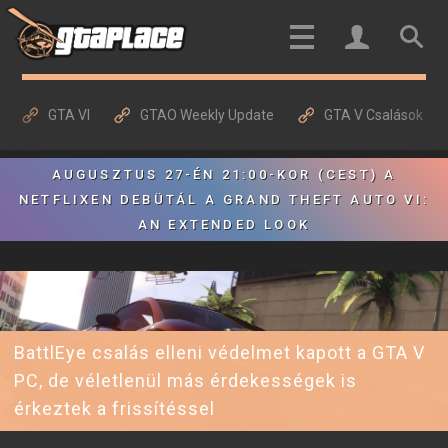
GTA VI
GTAO Weekly Update
GTA V Csalások
AUGUSZTUS 27-ÉN 21:00-KOR (CEST) A
NETFLIXEN DEBÜTÁL A GRAND THEFT AUTO VI:
AN EXTENDED LOOK
BattlEye csalás elleni védelmet kapott a GTA V
PC, de véletlenül más érdekességek is
érkeztek a frissítéssel