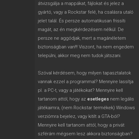
átvizsgálja a mappákat, fájlokat és jelez a
gyártó, vagy a Rockstar felé, ha csalásra utaló
jelet talál. És persze automatikusan frissíti
magát, az én megkérdezésem nélkül. De
persze ne aggódjak, mert a magánéletem
biztonságban van!!! Viszont, ha nem engedem
települni, akkor meg nem tudok játszani.
Szóval kérdésem, hogy milyen tapasztalatok
vannak ezzel a programmal? Mennyire lassítja
pl. a PC-t, vagy a játékokat? Mennyire kell
tartanom attól, hogy az
esetleges
nem legális
játékaimra, (nem Rockstar termékek) Windows
verziómra bejelez, vagy kitilt a GTA-ból?
Mennyire kell tartanom attól, hogy a privát
szférám mégsem lesz akkora biztonságban?