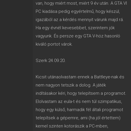
van, hogy miért most, miért 9 év után. A GTA VI
PC kiadása pedig egyértelmű, hogy készül,
igazából az a kérdés mennyit várunk majd rá.
Ha egy évnél kevesebbet, szerintem jók
vagyunk. És persze egy GTA V-höz hasonló
kiváló portot várok.
Szerk 24.09.20.
Kicsit utánaolvastam ennek a Battleye-nak és
nem nagyon tetszik a dolog. A játék
indításakor kéri, hogy telepítsem a programot.
Elolvastam az eula-t és nem túl szimpatikus,
hogy egy külső, harmadik fél általi programot
telepítsek a gépemre, ami (ha jól értettem)
kernel szinten kotorászik a PC-mben,