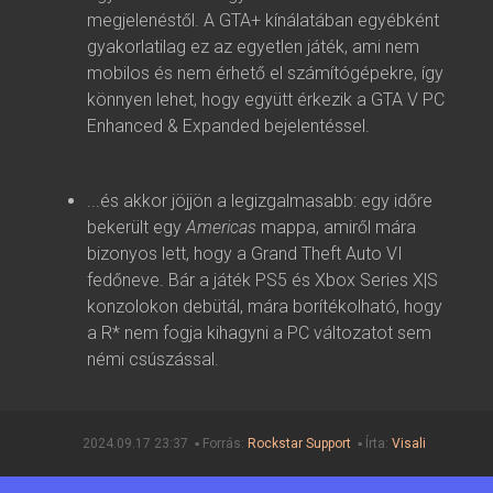
megjelenéstől. A GTA+ kínálatában egyébként
gyakorlatilag ez az egyetlen játék, ami nem
mobilos és nem érhető el számítógépekre, így
könnyen lehet, hogy együtt érkezik a GTA V PC
Enhanced & Expanded bejelentéssel.
...és akkor jöjjön a legizgalmasabb: egy időre
bekerült egy
Americas
mappa, amiről mára
bizonyos lett, hogy a Grand Theft Auto VI
fedőneve. Bár a játék PS5 és Xbox Series X|S
konzolokon debütál, mára borítékolható, hogy
a R* nem fogja kihagyni a PC változatot sem
némi csúszással.
2024.09.17 23:37 ▪ Forrás:
Rockstar Support
▪ Írta:
Visali