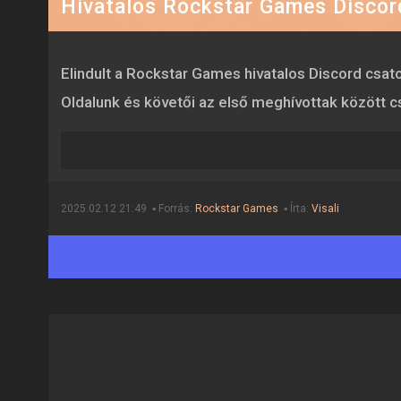
Hivatalos Rockstar Games Discor
Elindult a Rockstar Games hivatalos Discord csat
Oldalunk és követői az első meghívottak között cs
2025.02.12 21:49 ▪ Forrás:
Rockstar Games
▪ Írta:
Visali