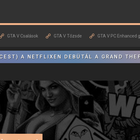
GTA V Csalások
GTA V Tőzsde
GTA V PC Enhanced 
CEST) A NETFLIXEN DEBÜTÁL A GRAND THE