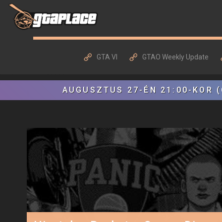
GTA VI
GTAO Weekly Update
AUGUSZTUS 27-ÉN 21:00-KOR (