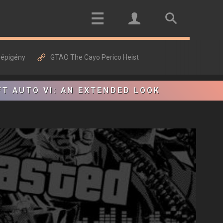
gépigény
GTAO The Cayo Perico Heist
FT AUTO VI: AN EXTENDED LOOK