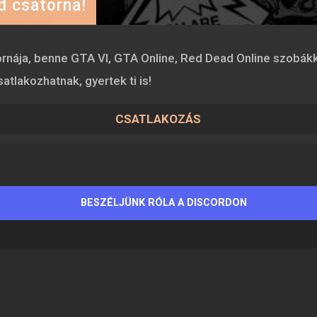
d csatorna!
ornája, benne GTA VI, GTA Online, Red Dead Online szobákka
atlakozhatnak, gyertek ti is!
CSATLAKOZÁS
BESZÉLJÜNK RÓLA A DISCORDON