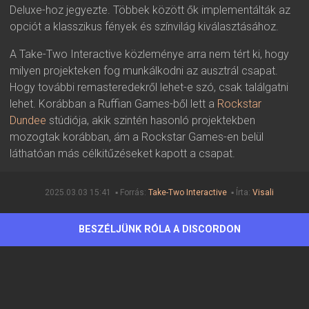
Deluxe-hoz jegyezte. Többek között ők implementálták az
opciót a klasszikus fények és színvilág kiválasztásához.
A Take-Two Interactive közleménye arra nem tért ki, hogy
milyen projekteken fog munkálkodni az ausztrál csapat.
Hogy további remasteredekről lehet-e szó, csak találgatni
lehet. Korábban a Ruffian Games-ből lett a
Rockstar
Dundee
stúdiója, akik szintén hasonló projektekben
mozogtak korábban, ám a Rockstar Games-en belül
láthatóan más célkitűzéseket kapott a csapat.
2025.03.03 15:41 ▪ Forrás:
Take-Two Interactive
▪ Írta:
Visali
BESZÉLJÜNK RÓLA A DISCORDON