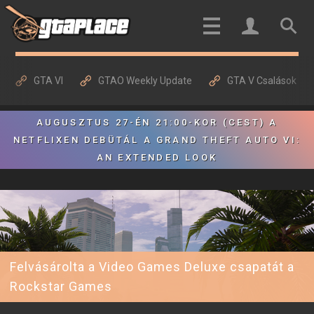
GTA VI
GTAO Weekly Update
GTA V Csalások
AUGUSZTUS 27-ÉN 21:00-KOR (CEST) A
NETFLIXEN DEBÜTÁL A GRAND THEFT AUTO VI:
AN EXTENDED LOOK
Felvásárolta a Video Games Deluxe csapatát a
Rockstar Games