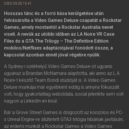
2025.03.03 15:41
Hosszas tánc és a forró kása kerülgetése után
felvásárolta a Video Games Deluxe csapatát a Rockstar
Games, amely mostantól a Rockstar Australia nevet
viseli. A nevük az utóbbi időben az LA Noire VR Case
Files és a GTA The Trilogy – The Definitive Edition
mobilos/Netflixes adaptációjával fonódott össze, a
kapcsolat azonban ennél jóval régebre nyúlik.
A Sydney-i székhelyű Video Games Deluxe-ot ugyanis
ugyanaz a Brandan McNamara alapította, aki anno az L.A.
Noire-t készítő Team Bondi stúdióját is. A Video Games
Deluxe munkája már egyébként eddig is annyira fókuszált
volt, hogy gyakorlatilag weboldala, social jelenléte sem volt
nagyon a LinkedIn-en kívül.
Bár a Grove Street Games is dolgozott az konzolos és PC-
s Unreal Engine-re átültetett GTA3 trilógia hibáinak javításán,
az érdemi munkát a Rockstar Games a Video Games