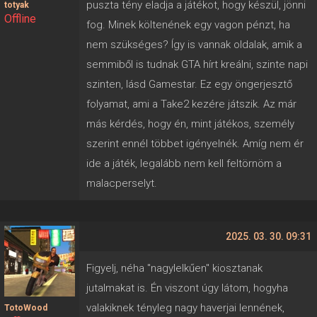
puszta tény eladja a játékot, hogy készül, jönni
totyak
Offline
fog. Minek költenének egy vagon pénzt, ha
nem szükséges? Így is vannak oldalak, amik a
semmiből is tudnak GTA hírt kreálni, szinte napi
szinten, lásd Gamestar. Ez egy öngerjesztő
folyamat, ami a Take2 kezére játszik. Az már
más kérdés, hogy én, mint játékos, személy
szerint ennél többet igényelnék. Amíg nem ér
ide a játék, legalább nem kell feltörnöm a
malacperselyt.
2025. 03. 30. 09:31
Figyelj, néha "nagylelkűen" kiosztanak
jutalmakat is. Én viszont úgy látom, hogyha
valakiknek tényleg nagy haverjai lennének,
TotoWood