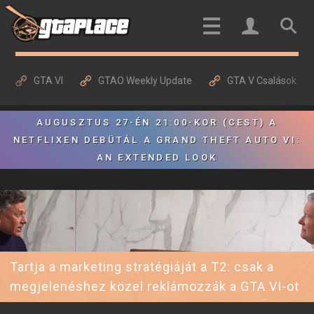
GTA VI
GTAO Weekly Update
GTA V Csalások
AUGUSZTUS 27-ÉN 21:00-KOR (CEST) A
NETFLIXEN DEBÜTÁL A GRAND THEFT AUTO VI:
AN EXTENDED LOOK
Tartja a marketing stratégiáját a T2: csak a
megjelenéshez közel reklámozzák a GTA VI-ot