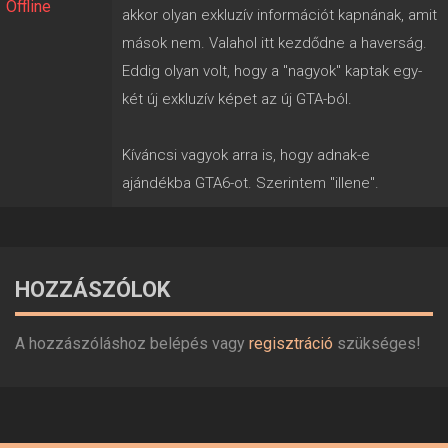
Offline
akkor olyan exkluzív információt kapnának, amit
mások nem. Valahol itt kezdődne a haverság.
Eddig olyan volt, hogy a "nagyok" kaptak egy-
két új exkluzív képet az új GTA-ból.
Kíváncsi vagyok arra is, hogy adnak-e
ajándékba GTA6-ot. Szerintem "illene".
HOZZÁSZÓLOK
A hozzászóláshoz belépés vagy
regisztráció
szükséges!