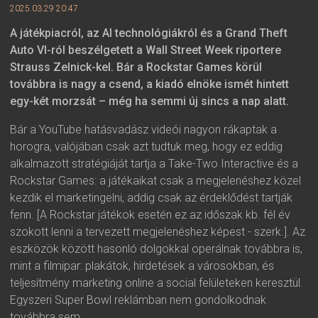
2025.03.29 20:47
A játékpiacról, az AI technológiákról és a Grand Theft
Auto VI-ról beszélgetett a Wall Street Week riportere
Strauss Zelnick-kel. Bár a Rockstar Games körül
továbbra is nagy a csend, a kiadó elnöke ismét hintett
egy-két morzsát – még ha semmi új sincs a nap alatt.
Bár a YouTube hatásvadász videói nagyon rákaptak a
horogra, valójában csak azt tudtuk meg, hogy ez eddig
alkalmazott stratégiáját tartja a Take-Two Interactive és a
Rockstar Games: a játékaikat csak a megjelenéshez közel
kezdik el marketingelni, addig csak az érdeklődést tartják
fenn. [A Rockstar játékok esetén ez az időszak kb. fél év
szokott lenni a tervezett megjelenéshez képest - szerk.]. Az
eszközök között hasonló dolgokkal operálnak továbbra is,
mint a filmipar: plakátok, hirdetések a városokban, és
teljesítmény marketing online a social felületeken keresztül.
Egyszeri Super Bowl reklámban nem gondolkodnak
továbbra sem.