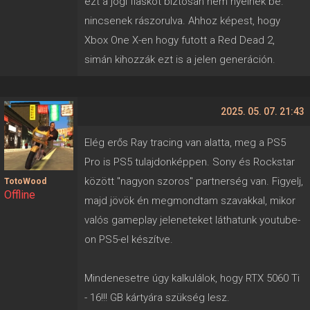
ezt a jogi fiaskót biztosan nem nyelnék be.
nincsenek rászorulva. Ahhoz képest, hogy
Xbox One X-en hogy futott a Red Dead 2,
simán kihozzák ezt is a jelen generáción.
2025. 05. 07. 21:43
Elég erős Ray tracing van alatta, meg a PS5
Pro is PS5 tulajdonképpen. Sony és Rockstar
között "nagyon szoros" partnerség van. Figyelj,
TotoWood
Offline
majd jövök én megmondtam szavakkal, mikor
valós gameplay jeleneteket láthatunk youtube-
on PS5-el készítve.
Mindenesetre úgy kalkulálok, hogy RTX 5060 Ti
- 16!!! GB kártyára szükség lesz.