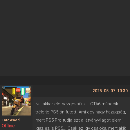
2025. 05. 07. 10:30
Na, akkor elemezgessünk... GTA6 második
trélerje PS5-ön futott. Ami egy nagy hazugság,
mert PS5 Pro tudja ezt a látványvilágot elérni,
TotoWood
Offline
igaz ez is PS5... Csak ez így csalóka, mert akik