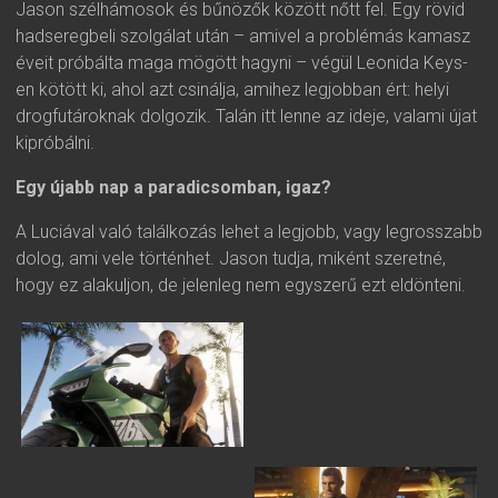
Jason szélhámosok és bűnözők között nőtt fel. Egy rövid
hadseregbeli szolgálat után – amivel a problémás kamasz
éveit próbálta maga mögött hagyni – végül Leonida Keys-
en kötött ki, ahol azt csinálja, amihez legjobban ért: helyi
drogfutároknak dolgozik. Talán itt lenne az ideje, valami újat
kipróbálni.
Egy újabb nap a paradicsomban, igaz?
A Luciával való találkozás lehet a legjobb, vagy legrosszabb
dolog, ami vele történhet. Jason tudja, miként szeretné,
hogy ez alakuljon, de jelenleg nem egyszerű ezt eldönteni.