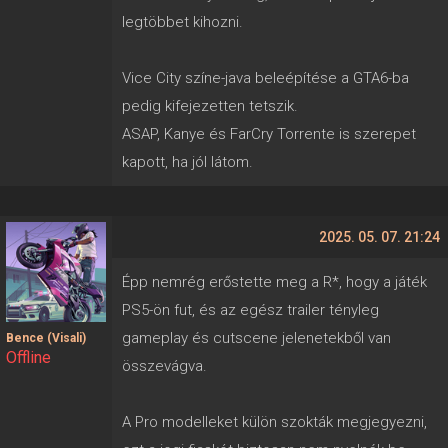
legtöbbet kihozni.
Vice City színe-java beleépítése a GTA6-ba
pedig kifejezetten tetszik.
ASAP, Kanye és FarCry Torrente is szerepet
kapott, ha jól látom.
2025. 05. 07. 21:24
Épp nemrég erőstette meg a R*, hogy a játék
PS5-ön fut, és az egész trailer tényleg
gameplay és cutscene jelenetekből van
Bence (Visali)
Offline
összevágva.
A Pro modelleket külön szokták megjegyezni,