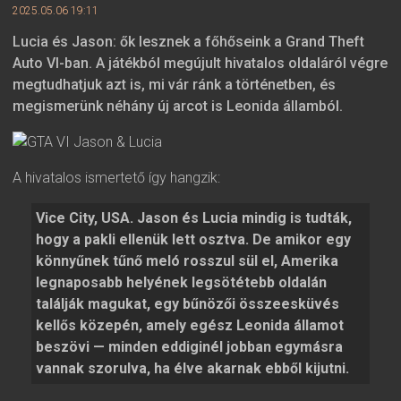
2025.05.06 19:11
Lucia és Jason: ők lesznek a főhőseink a Grand Theft
Auto VI-ban. A játékból megújult hivatalos oldaláról végre
megtudhatjuk azt is, mi vár ránk a történetben, és
megismerünk néhány új arcot is Leonida államból.
A hivatalos ismertető így hangzik:
Vice City, USA. Jason és Lucia mindig is tudták,
hogy a pakli ellenük lett osztva. De amikor egy
könnyűnek tűnő meló rosszul sül el, Amerika
legnaposabb helyének legsötétebb oldalán
találják magukat, egy bűnözői összeesküvés
kellős közepén, amely egész Leonida államot
beszövi — minden eddiginél jobban egymásra
vannak szorulva, ha élve akarnak ebből kijutni.