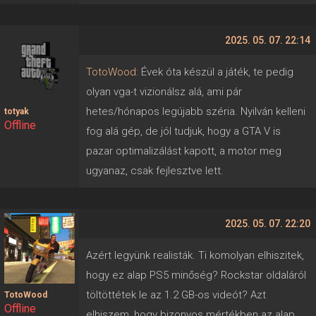
2025. 05. 07. 22:14
TotoWood
: Évek óta készül a játék, te pedig
olyan vga-t vizionálsz alá, ami pár
hetes/hónapos legújabb széria. Nyilván kelleni
totyak
Offline
fog alá gép, de jól tudjuk, hogy a GTA V is
pazar optimalizálást kapott, a motor meg
ugyanaz, csak fejlesztve lett.
2025. 05. 07. 22:20
Azért legyünk realisták. Ti komolyan elhiszitek,
hogy ez alap PS5 minőség? Rockstar oldaláról
töltöttétek le az 1.2 GB-os videót? Azt
TotoWood
Offline
elhiszem, hogy bizonyos mértékben az alap