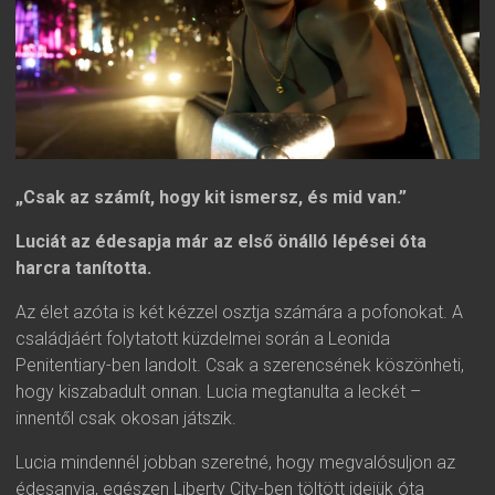
„Csak az számít, hogy kit ismersz, és mid van.”
Luciát az édesapja már az első önálló lépései óta
harcra tanította.
Az élet azóta is két kézzel osztja számára a pofonokat. A
családjáért folytatott küzdelmei során a Leonida
Penitentiary-ben landolt. Csak a szerencsének köszönheti,
hogy kiszabadult onnan. Lucia megtanulta a leckét –
innentől csak okosan játszik.
Lucia mindennél jobban szeretné, hogy megvalósuljon az
édesanyja, egészen Liberty City-ben töltött idejük óta