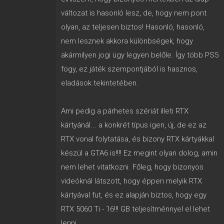
változat is hasonló lesz, de, hogy nem pont
olyan, az teljesen biztos! Hasonló, hasonló,
nem lesznek akkora különbségek, hogy
akármilyen jogi ügy legyen belőle. Így több PS5
fogy, ez játék szempontjából is hasznos,
eladások tekintetében.
Ami pedig a párhetes szériát illeti RTX
kártyánál... a konkrét típus igen, új, de ez az
RTX vonal folytatása, és bizony RTX kártyákkal
készül a GTA6 is!!!! Ez megint olyan dolog, amin
nem lehet vitatkozni. Főleg, hogy bizonyos
videóknál látszott, hogy éppen melyik RTX
kártyával fut, és ez alapján biztos, hogy egy
RTX 5060 Ti - 16!!! GB teljesítménnyel el lehet
lenni.