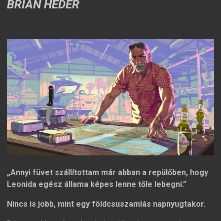
BRIAN HEDER
„Annyi füvet szállítottam már abban a repülőben, hogy
Leonida egész állama képes lenne tőle lebegni.”
N
incs is jobb, mint egy földcsuszamlás napnyugtakor.