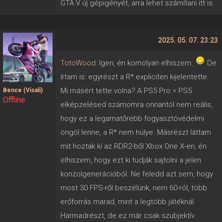
GTA V új gépigényét, arra lehet számítani itt is.
2025. 05. 07. 23:23
TotoWood
: Igen, én komolyan elhiszem.
De
írtam is: egyrészt a R* expliciten kijelentette.
Mi másért tette volna? A PS5 Pro = PS5
Bence (Visali)
Offline
elképzelésed számomra onnantól nem reális,
hogy ez a legamatőrebb fogyasztóvédelmi
öngól lenne, a R* nem hülye. Másrészt láttam
mit hoztak ki az RDR2-ből Xbox One X-en, én
elhiszem, hogy ezt ki tudják sajtolni a jelen
konzolgenerációból. Ne feledd azt sem, hogy
most 30 FPS-ről beszélünk, nem 60-ról, több
erőforrás marad, mint a legtöbb játéknál.
Harmadrészt, de ez már csak szubjektív