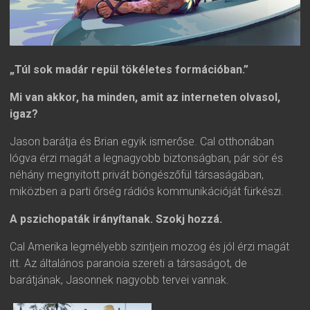
„Túl sok madár repül tökéletes formációban.”
Mi van akkor, ha minden, amit az interneten olvasol,
igaz?
Jason barátja és Brian egyik ismerőse. Cal otthonában
lógva érzi magát a legnagyobb biztonságban, pár sör és
néhány megnyitott privát böngészőfül társaságában,
miközben a parti őrség rádiós kommunikációját fürkészi.
A pszichopaták irányítanak. Szokj hozzá.
Cal Amerika legmélyebb szintjein mozog és jól érzi magát
itt. Az általános paranoia szereti a társaságot, de
barátjának, Jasonnek nagyobb tervei vannak.