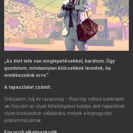
„Az élet tele van meglepetésekkel, barátom. Úgy
gondolom, mindannyian bölcsebbek lennénk, ha
emlékeznénk erre.”
A tapasztalat számít.
Önbizalom, báj és ravaszság – Raul egy rutinos bankrabló,
aki folyvást az olyan tehetségeket kutatja, akik hajlandóak
olyan kockázatok vállalására, melyek a legnagyobb
jutalommal járnak.
Egy profi alkalmazkodik.