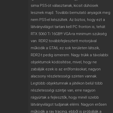
sima PS5-öt választanak, kicsit dühösek
lesznek majd. További bemutató anyagok meg
nem PS5-el készültek. Az biztos, hogy ezt a
látványvilágot tartani kell PC fronton is, tehát
RTX 5060 Ti 16GB!!! VGA-ra minimum szükség
van. RDR2 továbbfejlesztett motorjával
működik a GTA6, ez sok területen látszik,
RDR2-t pedig ismerem. Nagy trükk a távolabbi
objektumok ködösítése, mivel, hogy ne
zabálják ezek is az erőforrásokat, nagyon
alacsony részletességi szinten vannak.
Legtöbb objektumnak a játékon belül több
részletességi szintje van, erre nagyon
rágyúrtak a fejlesztők, hogy minél szebb
látványvilágot tudjanak elérni. Nagyon erősen
működik a ray tracing, ebből is próbálják a