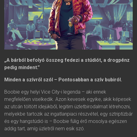
„A bárból befolyó összeg fedezi a stúdiót, a drogpénz
pedig mindent.”
Minden a szívről szól – Pontosabban a szív bubiról.
Boobie egy helyi Vice City-i legenda – aki ennek
megfelelően viselkedik. Azon kevesek egyike, akik képesek
az utcán töltött idejükből, legitim üzletbirodalmat létrehozni,
melyekbe tartozik az ingatlanpiaci részvétel, egy sztriptízbár
és egy hangstúdió is – Boobie fülig érő mosolya egészen
addig tart, amíg üzletről nem esik szó.