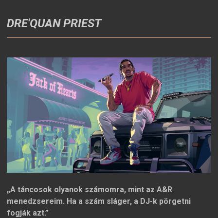
DRE'QUAN PRIEST
„A táncosok olyanok számomra, mint az A&R
menedzsereim. Ha a szám sláger, a DJ-k pörgetni
fogják azt.”