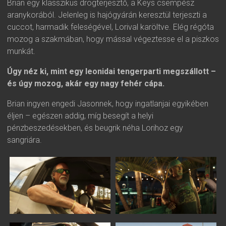
Brian egy klasszikus drogterjesztő, a Keys csempész
aranykorából. Jelenleg is hajógyárán keresztül terjeszti a
cuccot, harmadik feleségével, Lorival karöltve.
Elég régóta
mozog a szakmában, hogy mással végeztesse el a piszkos
munkát.
Úgy néz ki, mint egy leonidai tengerparti megszállott –
és úgy mozog, akár egy nagy fehér cápa.
Brian ingyen engedi Jasonnek, hogy ingatlanjai egyikében
éljen – egészen addig, míg besegít a helyi
pénzbeszedésekben, és beugrik néha Lorihoz egy
sangriára.