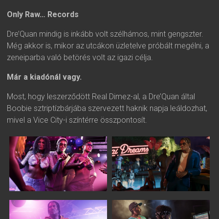
Only Raw… Records
Dre’Quan mindig is inkább volt szélhámos, mint gengszter.
Még akkor is, mikor az utcákon üzletelve próbált megélni, a
zeneiparba való betörés volt az igazi célja.
Már a kiadónál vagy.
Most, hogy leszerződött Real Dimez-al, a Dre’Quan által
Boobie sztriptízbárjába szervezett haknik napja leáldozhat,
mivel a Vice City-i színtérre összpontosít.