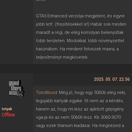
GTA5 Enhanced verziója megjelent, és egyre
jobb lett. (frissítésekkel is!) Habár sok minden
maradt a régi, de elég komolyan belenyúltak
több területen. Modokkal, több növényzettel
használom. Ha mindent felviszek maxra, a
teljesítményt megköveteli.
2025. 05. 07. 22:56
TotoWood
: Még jó, hogy egy 5060ti elég neki,
legújabb kártyák egyike. Itt nem az a kérdés,
hanem az, hogy mi lesz az ajánlott gépigény
totyak
Offline
vga-ja és az nem 5060ti lesz. Kb 3060-3070
vagy ezek titanium kiadásai. Ha megnézed a