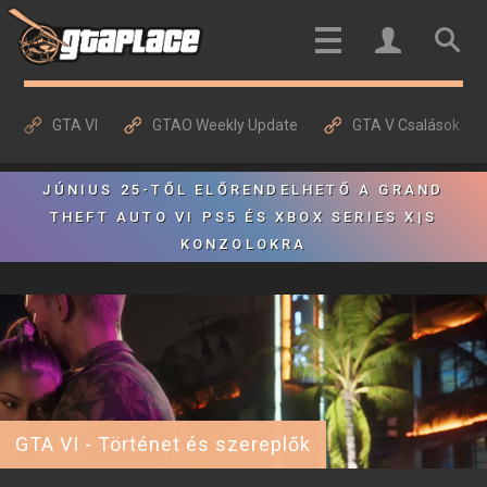
GTA VI
GTAO Weekly Update
GTA V Csalások
JÚNIUS 25-TŐL ELŐRENDELHETŐ A GRAND
THEFT AUTO VI PS5 ÉS XBOX SERIES X|S
KONZOLOKRA
GTA VI - Történet és szereplők