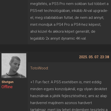
megítélés, a PS5 Pro nem sokban tud többet a
PS5-nél technológiában, inkább AI-val upgrade-
el, meg stabilabban futtat, de nem ad annyit,
mint mondjuk a PS4 Pro a PS4-hez képest,
ahol közel 4x akkora képet generált, de
legalább 2x annyit dynamic 4K-val.
2025. 05. 07. 23:38
TotoWood
:
+1 Fun fact: A PS5 esetében is, mint eddig
Shotgun
Offline
minden egyes konzoljuknál, egy olyan devkitet
használnak a játék fejlesztéséhez, ami az alap
hardverrel majdnem azonos hardvert
tartalmaz, mert így lehet érdemben tesztelni a