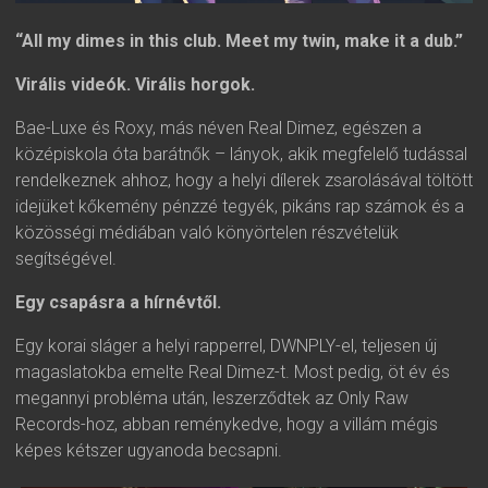
“All my dimes in this club. Meet my twin, make it a dub.”
Virális videók. Virális horgok.
Bae-Luxe és Roxy, más néven Real Dimez, egészen a
középiskola óta barátnők – lányok, akik megfelelő tudással
rendelkeznek ahhoz, hogy a helyi dílerek zsarolásával töltött
idejüket kőkemény pénzzé tegyék, pikáns rap számok és a
közösségi médiában való könyörtelen részvételük
segítségével.
Egy csapásra a hírnévtől.
Egy korai sláger a helyi rapperrel, DWNPLY-el, teljesen új
magaslatokba emelte Real Dimez-t. Most pedig, öt év és
megannyi probléma után, leszerződtek az Only Raw
Records-hoz, abban reménykedve, hogy a villám mégis
képes kétszer ugyanoda becsapni.