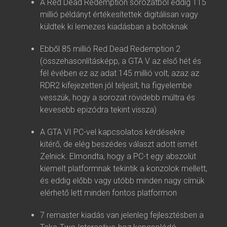
A Red Dead Redemption sorozatból eddig 115
millió példányt értékesítettek digitálisan vagy
küldtek ki lemezes kiadásban a boltoknak
Ebből 85 millió Red Dead Redemption 2
(összehasonlításképp, a GTA V az első hét és
fél évében ez az adat 145 millió volt, azaz az
RDR2 kifejezetten jól teljesít, ha figyelembe
vesszük, hogy a sorozat rövidebb múltra és
kevesebb epizódra tekint vissza)
A GTA VI PC-vel kapcsolatos kérdésekre
kitérő, de elég beszédes választ adott ismét
Zelnick. Elmondta, hogy a PC-t egy abszolút
kiemelt platformnak tekintik a konzolok mellett,
és eddig előbb vagy utóbb minden nagy címük
elérhető lett minden fontos platformon
7 remaster kiadás van jelenleg fejlesztésben a