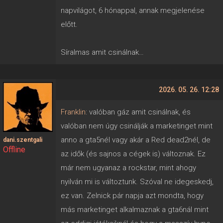
napvilágot, 6 hónappal, annak megjelenése
előtt.
Síralmas amit csinálnak…
2026. 05. 26. 12:28
Franklin
: valóban gáz amit csinálnak, és
valóban nem úgy csinálják a marketinget mint
anno a gta5nél vagy akár a Red dead2nél, de
dani.szentgali
Offline
az idők (és sajnos a cégek is) változnak. Ez
már nem ugyanaz a rockstar, mint ahogy
nyilván mi is változtunk. Szóval ne idegeskedj,
ez van. Zelnick pár napja azt mondta, hogy
más marketinget alkalmaznak a gta6nál mint