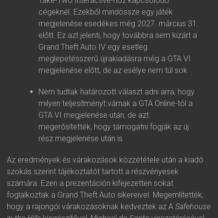
Take-Two Interactive-hoz kapcsolódó
cégeknél. Ezekből mindössze egy játék
megjelenése esedékes még 2027. március 31.
előtt. Ez azt jelenti, hogy továbbra sem kizárt a
Grand Theft Auto IV egy esetleg
meglepetésszerű újrakiadásra még a GTA VI
megjelenése előtt, de az esélye nem túl sok
Nem tudtak határozott választ adni arra, hogy
milyen teljesítményt várnak a GTA Online-tól a
GTA VI megjelenése után, de azt
megerősítették, hogy támogatni fogják az új
rész megjelenése után is
Az eredmények és várakozások közzététele után a kiadó
szokás szerint tájékoztatót tartott a részvényesek
számára. Ezen a prezentáción kifejezetten sokat
foglalkoztak a Grand Theft Auto sikereivel. Megemlítették,
hogy a rajongói várakozásoknak kedveztek az A
Safehouse