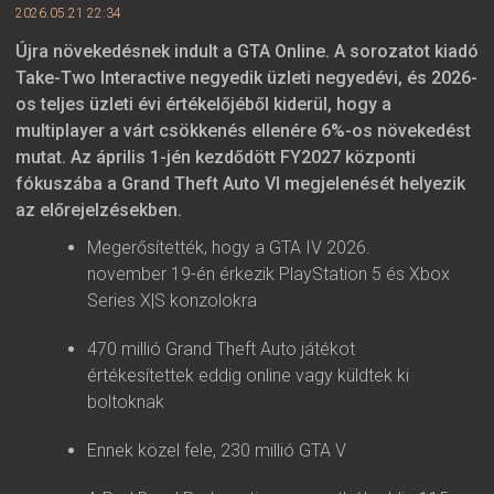
2026.05.21 22:34
Újra növekedésnek indult a GTA Online. A sorozatot kiadó
Take-Two Interactive negyedik üzleti negyedévi, és 2026-
os teljes üzleti évi értékelőjéből kiderül, hogy a
multiplayer a várt csökkenés ellenére 6%-os növekedést
mutat. Az április 1-jén kezdődött FY2027 központi
fókuszába a Grand Theft Auto VI megjelenését helyezik
az előrejelzésekben.
Megerősítették, hogy a GTA IV 2026.
november 19-én érkezik PlayStation 5 és Xbox
Series X|S konzolokra
470 millió Grand Theft Auto játékot
értékesítettek eddig online vagy küldtek ki
boltoknak
Ennek közel fele, 230 millió GTA V