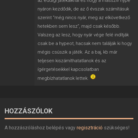
az eddigi játékaiknál és hogy a masszív hype
nyáron kezdődik, de az ő évszak számításuk
szerint "még nincs nyár, meg az elkövetkező
hetekben sem lesz", majd csak később.
Valszeg az lesz, hogy nyár vége felé indítják
csak be a hypeot, hacsak nem találják ki hogy
mégis csúszik a játék. Az a baj, kb már
teljesen kiszámíthatatlanok és az
ígérgetéseikkel kapcsolatban
megbízhatatlanok lettek.
HOZZÁSZÓLOK
A hozzászóláshoz belépés vagy
regisztráció
szükséges!