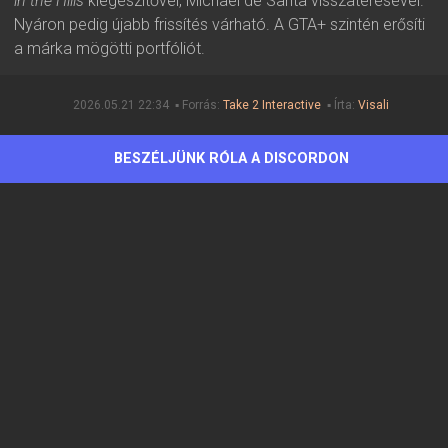
in the Hills
kiegészítővel, Michael de Santa visszatérésével.
Nyáron pedig újabb frissítés várható. A GTA+ szintén erősíti
a márka mögötti portfóliót.
2026.05.21 22:34 ▪ Forrás:
Take 2 Interactive
▪ Írta:
Visali
BESZÉLJÜNK RÓLA A DISCORDON