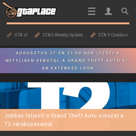
GTA VI
GTAO Weekly Update
GTA V Csalások
AUGUSZTUS 27-ÉN 21:00-KOR (CEST) A
NETFLIXEN DEBÜTÁL A GRAND THEFT AUTO VI:
AN EXTENDED LOOK
Jobban teljesít a Grand Theft Auto sorozat a
T2 várakozásainál