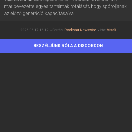
már bevezette egyes tartalmak rotálását, hogy spóroljanak
az előző generáció kapacitásaival.
2026.06.17 16:12 ▪ Forrás:
Rockstar Newswire
▪ Írta:
Visali
BESZÉLJÜNK RÓLA A DISCORDON