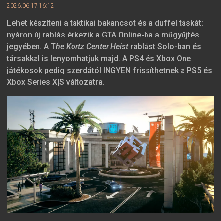
2026.06.17 16:12
Lehet készíteni a taktikai bakancsot és a duffel táskát:
nyáron új rablás érkezik a GTA Online-ba a műgyűjtés
jegyében. A T
he Kortz Center Heist
rablást Solo-ban és
társakkal is lenyomhatjuk majd. A PS4 és Xbox One
játékosok pedig szerdától INGYEN frissíthetnek a PS5 és
Xbox Series X|S változatra.