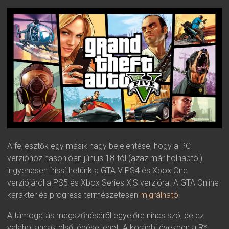
A fejlesztők egy másik nagy bejelentése, hogy a PC
verzióhoz hasonlóan június 18-tól (azaz már holnaptól)
ingyenesen frissíthetünk a GTA V PS4 és Xbox One
verziójáról a PS5 és Xbox Series X|S verzióra. A GTA Online
karakter és progress természetesen
migrálható
.
A támogatás megszűnéséről egyelőre nincs szó, de ez
valahol annak első lépése lehet. A korábbi években a R*