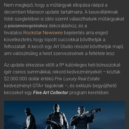
Nem meglepő, hogy a műtárgyak ellopása ráépül a
decemberi Mansion update tartalmaira. A luxusvillánknak
több szegletében is ízlés szerint választhatunk műtárgyakat
a
pöcsméregetéshez
dekoráláshoz, és a
hivatalos
Rockstar Newswire
bejelentés arra enged
következtetni, hogy lopott cuccokkal bővíthetjük a
felhozatalt. A kecót egy Art Studio résszel bővíthetjük majd,
ami valószínűleg a heist szervezésének a feltétele lesz.
Az update érkezése előtt a R* különleges heti bónuszokat
ígér csinos summákkal, rekord kedvezményeket – köztük
$2.000.000 dollár értékű
Prix Luxury Real Estate
kedvezményt GTA+ tagoknak –, és exkluzív begyűjthető
kincseket egy
Fine Art Collector
program keretében.