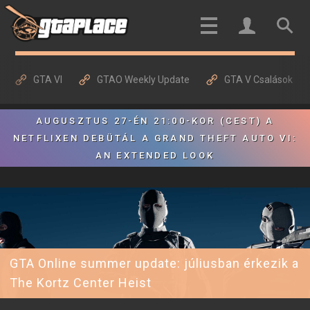
GTA VI
GTAO Weekly Update
GTA V Csalások
AUGUSZTUS 27-ÉN 21:00-KOR (CEST) A
NETFLIXEN DEBÜTÁL A GRAND THEFT AUTO VI:
AN EXTENDED LOOK
GTA Online summer update: júliusban érkezik a
The Kortz Center Heist