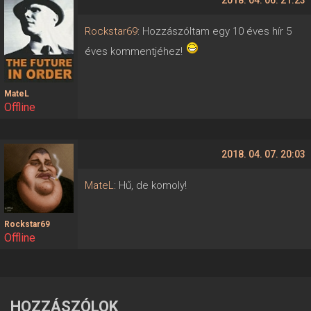
2018. 04. 06. 21:23
Rockstar69
: Hozzászóltam egy 10 éves hír 5
éves kommentjéhez!
MateL
Offline
2018. 04. 07. 20:03
MateL
: Hű, de komoly!
Rockstar69
Offline
HOZZÁSZÓLOK