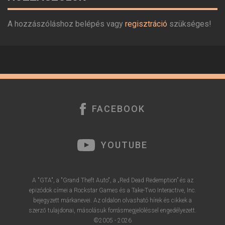
A hozzászóláshoz belépés vagy
regisztráció
szükséges!
FACEBOOK
YOUTUBE
A "GTA", a "Grand Theft Auto", a „Red Dead Redemption” és az
epizódok címei a Rockstar Games és a Take-Two Interactive, Inc.
bejegyzett márkanevei. Az oldalon olvasható hírek és cikkek a
szerző tulajdonai, másolásuk forrásmegjelöléssel engedélyezett.
©2005 - 2026