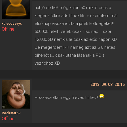
nahjó de MS még külön 50 milkót csak a
kiegészitőkre adot tnekikk. + szerintem már
első nap visszahozta a játék költségeket!!
xdiscoveryx
Offline
600000 felett veték csak 1lső nap... szor
12.000 xD nemkis lé csak az elős napon XD
De megérdemlik !! nameg azt az 5 6 hetes
pihenőtis.. csak utána lásanak a PC s
vezrióhoz XD
2013. 09. 08. 20:15
Hozzászóltam egy 5 éves hírhez!
Rockstar69
Offline