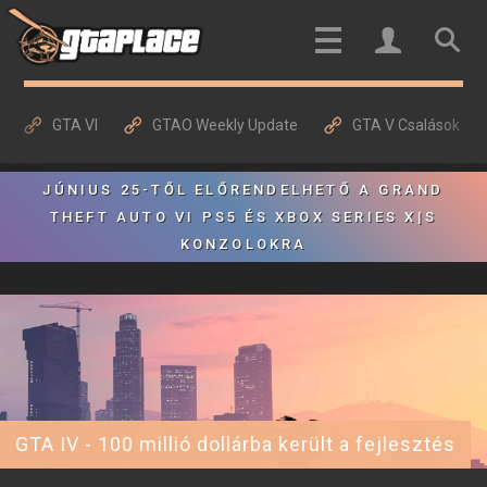
GTA VI
GTAO Weekly Update
GTA V Csalások
JÚNIUS 25-TŐL ELŐRENDELHETŐ A GRAND
THEFT AUTO VI PS5 ÉS XBOX SERIES X|S
KONZOLOKRA
GTA IV - 100 millió dollárba került a fejlesztés