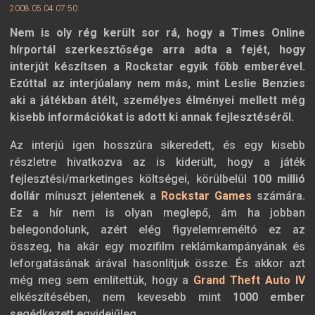
2008.05.04 07:50
Nem is oly rég került sor rá, hogy a Times Online
hírportál szerkesztősége arra adta a fejét, hogy
interjút készítsen a Rockstar egyik főbb emberével.
Ezúttal az interjúalany nem más, mint Leslie Benzies
aki a játékban átélt, személyes élményei mellett még
kisebb információkat is adott ki annak fejlesztéséről.
Az interjú igen hosszúra sikeredett, és egy kisebb
részletre hivatkozva az is kiderült, hogy a játék
fejlesztési/marketinges költségei, körülbelül
100 millió
dollár
mínuszt jelentenek a
Rockstar Games
számára.
Ez a hír nem is olyan meglepő, ám ha jobban
belegondolunk, azért elég figyelemreméltó ez az
összeg, ha akár egy mozifilm reklámkampányának és
leforgatásának árával hasonlítjuk össze. És akkor azt
még meg sem említettük, hogy a
Grand Theft Auto IV
elkészítésében, nem kevesebb mint
1000 ember
segédkezett egyidejűleg.