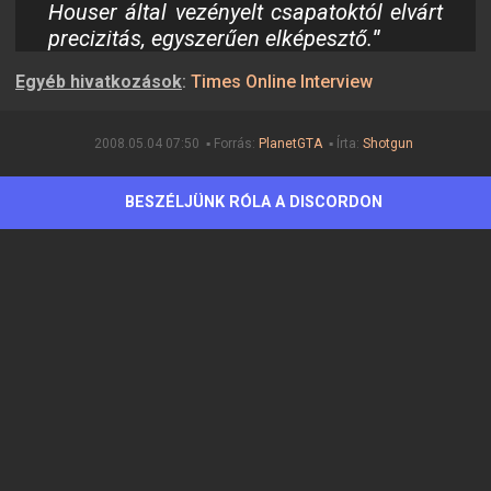
Houser által vezényelt csapatoktól elvárt
precizitás, egyszerűen elképesztő.
"
Egyéb hivatkozások
:
Times Online Interview
2008.05.04 07:50 ▪ Forrás:
PlanetGTA
▪ Írta:
Shotgun
BESZÉLJÜNK RÓLA A DISCORDON