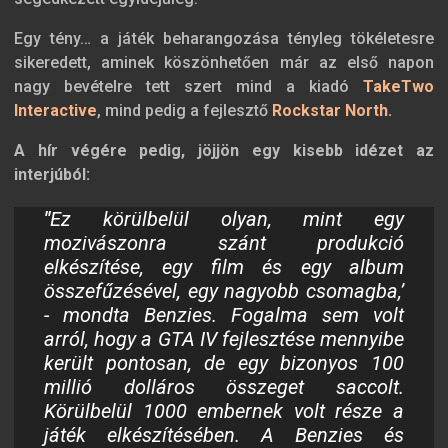
Egy tény… a játék beharangozása tényleg tökéletesre
sikeredett, aminek köszönhetően már az első napon
nagy bevételre tett szert mind a kiadó
TakeTwo
Interactive
, mind pedig a fejlesztő
Rockstar North
.
A hír végére pedig, jöjjön egy kisebb idézet az
interjúból:
"
Ez körülbelül olyan, mint egy
mozivászonra szánt produkció
elkészítése, egy film és egy album
összefűzésével, egy nagyobb csomagba,’
- mondta Benzies. Fogalma sem volt
arról, hogy a GTA IV fejlesztése mennyibe
került pontosan, de egy bizonyos 100
millió dolláros összeget saccolt.
Körülbelül 1000 embernek volt része a
játék elkészítésében. A Benzies és