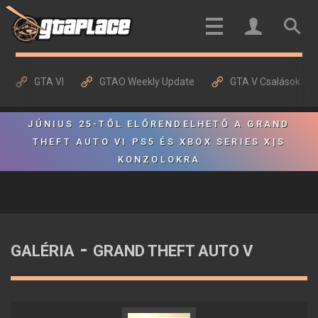
GTA VI
GTAO Weekly Update
GTA V Csalások
JÚNIUS 25-TŐL ELŐRENDELHETŐ A GRAND
THEFT AUTO VI PS5 ÉS XBOX SERIES X|S
KONZOLOKRA
-
GALÉRIA
GRAND THEFT AUTO V