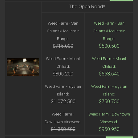
The Open Road*
Weed Farm - San
Weed Farm - San
Chianski Mountain
Chianski Mountain
Range:
Range:
$715.000
$500.500
Weed Farm - Mount
Weed Farm - Mount
Chiliad:
Chiliad:
$805.200
$563.640
Weed Farm - Elysian
Weed Farm - Elysian
Island:
Island:
$1.072.500
$750.750
Weed Farm -
Weed Farm - Downtown
Downtown Vinewood:
Vinewood:
$1.358.500
$950.950