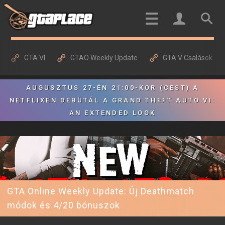
GTA VI
GTAO Weekly Update
GTA V Csalások
AUGUSZTUS 27-ÉN 21:00-KOR (CEST) A
NETFLIXEN DEBÜTÁL A GRAND THEFT AUTO VI:
AN EXTENDED LOOK
GTA Online Weekly Update: Új Deathmatch
módok és 4/20 bónuszok