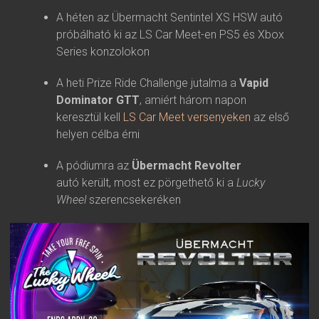
A héten az Übermacht Sentintel XS HSW autó
próbálható ki az LS Car Meet-en PS5 és Xbox
Series konzolokon
A heti Prize Ride Challenge jutalma a
Vapid
Dominator GTT
, amiért három napon
keresztül kell
LS Car Meet versenyeken
az első
helyen célba érni
A pódiumra az
Übermacht Revolter
autó került, most ez pörgethető ki a
Lucky
Wheel
szerencsekeréken