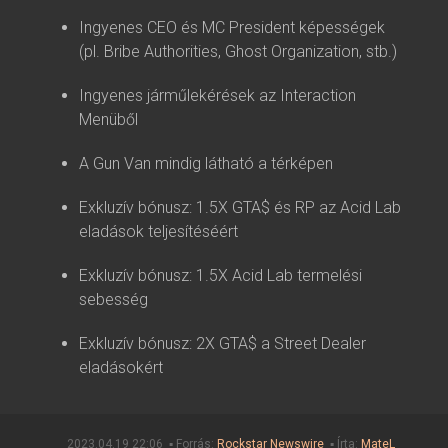
Ingyenes CEO és MC President képességek
(pl. Bribe Authorities, Ghost Organization, stb.)
Ingyenes járműlekérések az Interaction
Menüből
A Gun Van mindig látható a térképen
Exkluzív bónusz: 1.5X GTA$ és RP az Acid Lab
eladások teljesítéséért
Exkluzív bónusz: 1.5X Acid Lab termelési
sebesség
Exkluzív bónusz: 2X GTA$ a Street Dealer
eladásokért
2023.04.19 22:06 ▪ Forrás:
Rockstar Newswire
▪ Írta:
MateL