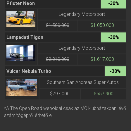
Pfister Neon
-30%
Legendary Motorsport
$1.500.000
$1.050.000
Lampadati Tigon
-30%
Legendary Motorsport
$2.310.000
$1.617.000
Vulcar Nebula Turbo
-30%
Southern San Andreas Super Autos
$797.000
$557.900
*A The Open Road weboldal csak az MC klubházakban lévő
számítógépről érhető el