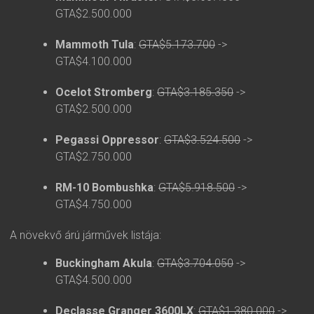
GTA$2.500.000
Mammoth Tula
:
GTA$5.173.700
->
GTA$4.100.000
Ocelot Stromberg
:
GTA$3.185.350
->
GTA$2.500.000
Pegassi Oppressor
:
GTA$3.524.500
->
GTA$2.750.000
RM-10 Bombushka
:
GTA$5.918.500
->
GTA$4.750.000
A növekvő árú járművek listája:
Buckingham Akula
:
GTA$3.704.050
->
GTA$4.500.000
Declasse Granger 3600LX
:
GTA$1.380.000
->