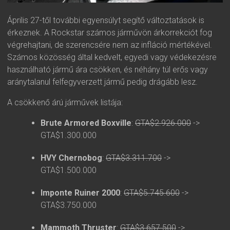
Április 27-től további egyensúlyt segítő változtatások is
érkeznek. A Rockstar számos járművön árkorrekciót fog
végrehajtani, de szerencsére nem az infláció mértékével.
Számos közösség által kedvelt, egyedi vagy védekezésre
használható jármű ára csökken, és néhány túl erős vagy
aránytalanul felfegyverzett jármű pedig drágább lesz.
A csökkenő árú járművek listája:
Brute Armored Boxville
:
GTA$2.926.000
->
GTA$1.300.000
HVY Chernobog
:
GTA$3.311.700
->
GTA$1.500.000
Imponte Ruiner 2000
:
GTA$5.745.600
->
GTA$3.750.000
Mammoth Thruster
:
GTA$3.657.500
->