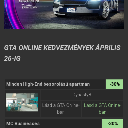
GTA ONLINE KEDVEZMÉNYEK ÁPRILIS
26-IG
Minden High-End besorolású apartman
-30%
Dynasty8
Lásd a GTA Online-
Lásd a GTA Online-
ban
ban
MC Businesses
-30%