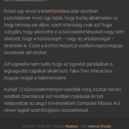
Közel egy évvel a
letartóztatása
után azonban
pszichiáterek most úgy látják, hogy Kurtaj alkalmatlan rá,
hogy bíróság elé álljon, ezért a bíróság csak azt fogja
vizsgálni, hogy elkövette-e a bűncselekményeket vagy sem
ahelyett, hogy a bűnösségét – vagy az ártatlanságát –
hirdetnék ki. Ezzel a börtön helyett jó eséllyel egészségügyi
kezelések elé nézhet.
Azt egyelőre nem tudni, hogy az ügyvédi gárdájában a
legnagyobb cápákat alkalmazó Take-Two Interactive
hogyan reagál a fejleményekre.
Kurtajt 12 bűncselekménnyel vádolták meg, köztük három
rendbeli zsarolással, két rendbeli csalással és hat
vádpontban az angol törvényekben Computer Misuse Act
néven taglalt számítógépes visszaéléssel.
2023.07.15 00:04 ▪ Forrás:
Reuters
▪ Írta:
Bence (Visali)