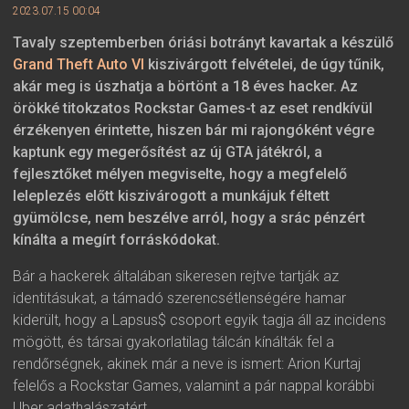
2023.07.15 00:04
Tavaly szeptemberben óriási botrányt kavartak a készülő
Grand Theft Auto VI
kiszivárgott felvételei, de úgy tűnik,
akár meg is úszhatja a börtönt a 18 éves hacker. Az
örökké titokzatos Rockstar Games-t az eset rendkívül
érzékenyen érintette, hiszen bár mi rajongóként végre
kaptunk egy megerősítést az új GTA játékról, a
fejlesztőket mélyen megviselte, hogy a megfelelő
leleplezés előtt kiszivárogott a munkájuk féltett
gyümölcse, nem beszélve arról, hogy a srác pénzért
kínálta a megírt forráskódokat.
Bár a hackerek általában sikeresen rejtve tartják az
identitásukat, a támadó szerencsétlenségére hamar
kiderült, hogy a Lapsus$ csoport egyik tagja áll az incidens
mögött, és társai gyakorlatilag tálcán kínálták fel a
rendőrségnek, akinek már a neve is ismert: Arion Kurtaj
felelős a Rockstar Games, valamint a pár nappal korábbi
Uber adathalászatért.