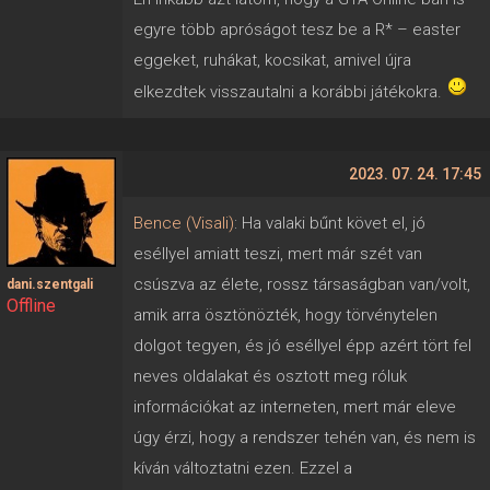
egyre több apróságot tesz be a R* – easter
eggeket, ruhákat, kocsikat, amivel újra
elkezdtek visszautalni a korábbi játékokra.
2023. 07. 24. 17:45
Bence (Visali)
: Ha valaki bűnt követ el, jó
eséllyel amiatt teszi, mert már szét van
csúszva az élete, rossz társaságban van/volt,
dani.szentgali
Offline
amik arra ösztönözték, hogy törvénytelen
dolgot tegyen, és jó eséllyel épp azért tört fel
neves oldalakat és osztott meg róluk
információkat az interneten, mert már eleve
úgy érzi, hogy a rendszer tehén van, és nem is
kíván változtatni ezen. Ezzel a