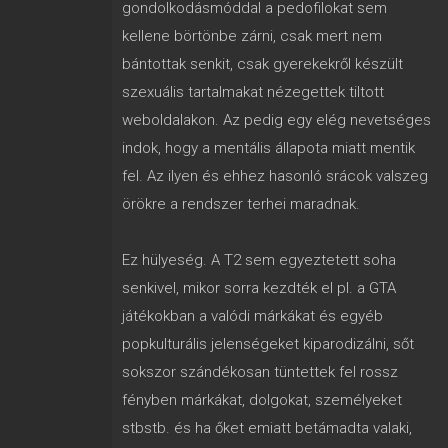
gondolkodásmóddal a pedofilokat sem
kellene börtönbe zárni, csak mert nem
bántottak senkit, csak gyerekekről készült
szexuális tartalmakat nézegettek tiltott
weboldalakon. Az pedig egy elég nevetséges
indok, hogy a mentális állapota miatt mentik
fel. Az ilyen és ehhez hasonló srácok valszeg
örökre a rendszer terhei maradnak.
Ez hülyeség. A T2 sem egyeztetett soha
senkivel, mikor sorra kezdték el pl. a GTA
játékokban a valódi márkákat és egyéb
popkulturális jelenségeket kiparodizálni, sőt
sokszor szándékosan tüntettek fel rossz
fényben márkákat, dolgokat, személyeket
stbstb. és ha őket emiatt betámadta valaki,