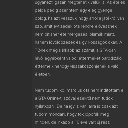
ugyanezt igazán megtehetik velük is. Az ételes
példa pedig szerintem egy elég gyenge
dolog, ha azt vesszük, hogy arról a játékról van
szó, amit évtizedek óta rendre elővesznek
nem pitiáner ételmérgezési blamák miatt,
hanem lövöldözések és gyilkosságok okán. A
T2-nek mégis inkább az számít, a GTA-ban
lévő, egyébként valódi éttermeket parodizáló
éttermeik nehogy visszaköszönjenek a való
életben.
Nem tudom, kb. március óta nem indítottam el
a GTA Online-t, szóval ezekről nem tudok
nyilatkozni. De ha így is van, arra is csak azt
tudom mondani, hogy tök jópofák meg
minden, de inkább a 10 éve várt új rész