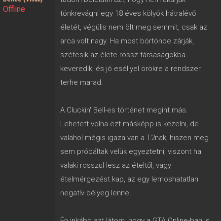
Offline
tönkrevágni egy 18 éves kölyök hátralévő
életét, végülis nem ölt meg semmit, csak az
arca volt nagy. Ha most börtönbe zárják,
szétesik az élete rossz társaságokba
keveredik, és jó eséllyel örökre a rendszer
terhe marad.
A Cluckin' Bell-es történet megint más.
Lehetett volna ezt másképp is kezelni, de
valahol mégis igaza van a T2nak, hiszen meg
sem próbáltak velük egyeztetni, viszont ha
valaki rosszul lesz az ételtől, vagy
ételmérgezést kap, az egy lemoshatatlan
negatív bélyeg lenne.
Én inkább azt látom, hogy a GTA Online-ban is