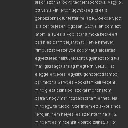
akkor azonnal ők voltak felháborodva. Vagy pl.
ott van a Pinkerton ügynökség, őket is
gonoszoknak tüntették fel az RDR-ekben, jött
is a per teljesen jogosan. Szóval én pont azt
látom, a T2 és a Rockstar a móka kedvéért
bárkit és bármit lejárathat, illetve hírnevét,
nimbuszát veszélybe sodorhatja előzetes
egyeztetés nélkül, viszont ugyanezt fordítva
már igazságtalanság megtenni velük. Hát
eléggé érdekes, egysíkú gondolkodásmód,
bár mikor a GTA-t és Rockstart kell védeni,
mindig ezt csinálod, szóval mondhatom
bátran, hogy már hozzászoktam ehhez. Na
mindegy, te tudod. Szerintem ez akkor sincs
rendjén, nem helyes, és szerintem ha a T2
mindent és mindenkit kiparodizálhat, akkor