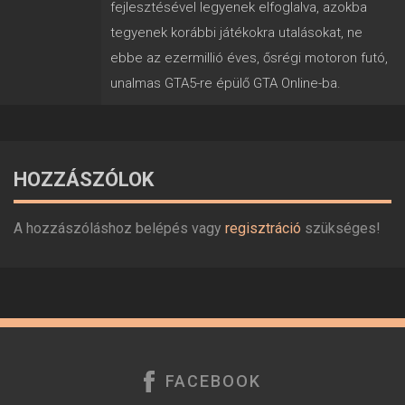
fejlesztésével legyenek elfoglalva, azokba
tegyenek korábbi játékokra utalásokat, ne
ebbe az ezermillió éves, ősrégi motoron futó,
unalmas GTA5-re épülő GTA Online-ba.
HOZZÁSZÓLOK
A hozzászóláshoz belépés vagy
regisztráció
szükséges!
FACEBOOK