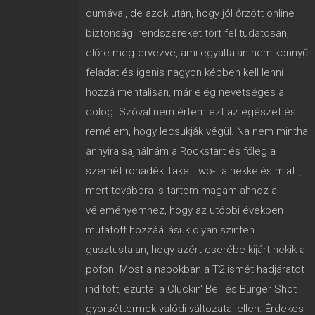
dumával, de azok után, hogy jól őrzött online
biztonsági rendszereket tört fel tudatosan,
előre megtervezve, ami egyáltalán nem könnyű
feladat és igenis nagyon képben kell lenni
hozzá mentálisan, már elég nevetséges a
dolog. Szóval nem értem ezt az egészet és
remélem, hogy lecsukják végül. Na nem mintha
annyira sajnálnám a Rockstart és főleg a
szemét rohadék Take Two-t a hekkelés miatt,
mert továbbra is tartom magam ahhoz a
véleményemhez, hogy az utóbbi években
mutatott hozzáállásuk olyan szinten
gusztustalan, hogy azért cserébe kijárt nekik a
pofon. Most a napokban a T2 ismét hadjáratot
indított, ezúttal a Cluckin' Bell és Burger Shot
gyorséttermek valódi változatai ellen. Érdekes