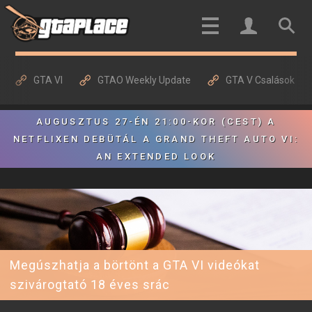
GTA VI
GTAO Weekly Update
GTA V Csalások
AUGUSZTUS 27-ÉN 21:00-KOR (CEST) A
NETFLIXEN DEBÜTÁL A GRAND THEFT AUTO VI:
AN EXTENDED LOOK
Megúszhatja a börtönt a GTA VI videókat
szivárogtató 18 éves srác