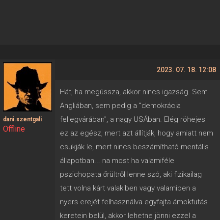
2023. 07. 18. 12:08
Hát, ha megússza, akkor nincs igazság. Sem
Angliában, sem pedig a "demokrácia
fellegvárában", a nagy USÁban. Elég röhejes
dani.szentgali
Offline
ez az egész, mert azt állítják, hogy amiatt nem
csukják le, mert nincs beszámítható mentális
állapotban... na most ha valamiféle
pszichopata őrültről lenne szó, aki fizikailag
tett volna kárt valakiben vagy valamiben a
nyers erejét felhasználva egyfajta ámokfutás
keretein belül, akkor lehetne jönni ezzel a