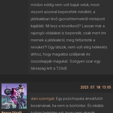
módon eddig nem volt bajuk velük, most
viszont azonnal beperelték mindkét, a
játékaikban lévő gyorséttermekről mintázott
kajáldát. Mi lesz a következő? Lassan már a
rajongói oldalakat is beperelik, csak mert írni
mernek a játékaikról, meg feltüntetik a
nevüket?! Úgy látszik, nem volt elég hekkelés
ahhoz, hogy magukba szálljanak és
összekapják magukat. Szégyen szar egy
társaság lett a T2-ből.
2023. 07. 18. 13:05
dani.szentgali
: Egy pszichopata ámokfutót
bezárnának, ha nem is börtönbe. Én inkább
tudom belelátni azt, hogy nem akarják
Bence (Visali)