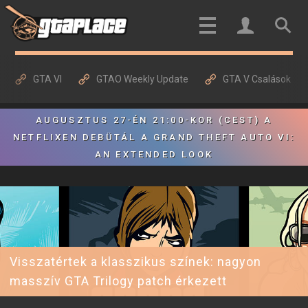
GTA VI
GTAO Weekly Update
GTA V Csalások
AUGUSZTUS 27-ÉN 21:00-KOR (CEST) A
NETFLIXEN DEBÜTÁL A GRAND THEFT AUTO VI:
AN EXTENDED LOOK
Visszatértek a klasszikus színek: nagyon
masszív GTA Trilogy patch érkezett