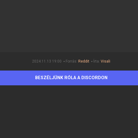
2024.11.13 19:00 ▪ Forrás:
Reddit
▪ Írta:
Visali
BESZÉLJÜNK RÓLA A DISCORDON