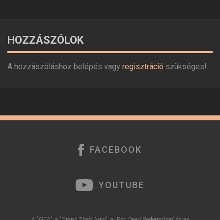
Eredetileg sok dolgot másképp fejlesztettem
volna, de ez a verzió tudott újat mutatni,
abszolút meglepett. És mind a három játék jó
lett. Egyedi megjelenésűek, és meggyőző
minőségűek. Persze lehetne még rajtuk
fejleszteni, de ha így marad, az is jó.
HOZZÁSZÓLOK
A hozzászóláshoz belépés vagy
regisztráció
szükséges!