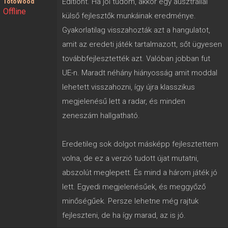
2024. 11. 13. 20:32
Erre azért nem számítottam, hogy ennyire
helyrerakják a GTA The Trilogy – The Definitive
Editiont. Ha jól tudom, akkor egy ausztráliai
TotoWood
Offline
külső fejlesztők munkáinak eredménye.
Gyakorlatilag visszahozták azt a hangulatot,
amit az eredeti játék tartalmazott, sőt ügyesen
továbbfejlesztették azt. Valóban jobban fut
UE-n. Maradt néhány hiányosság amit moddal
lehetett visszahozni, így újra klasszikus
megjelenésű lett a radar, és minden
zeneszám hallgatható.