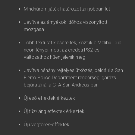
Mindhárom játék határozottan jobban fut
Javítva az árnyékok időhöz viszonyított
mozgása
Több textúrát kicseréltek, köztük a Malibu Club
neon fényei most az eredeti PS2-es
változathoz hűen jelenik meg
Javítva néhány rejtélyes ütközés, például a San
Fierro Police Department rendőrségi garázs
bejáratánál a GTA San Andreas-ban
Új eső effektek érkeztek
Új tűz/láng effektek érkeztek
Új üvegtörés-effektek