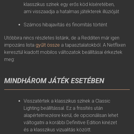
klasszikus színek egy erős köd kíséretében,
ami visszaadja a hatalmas játékterek illúzióját
Számos hibajavítás és finomítás történt
Utóbbira nincs részletes listánk, de a Redditen már igen
impozáns lista
gyűlt össze
a tapasztalatokból. A Netflixen
keresztül kiadott mobilos változatok beállításai érkeztek
meg:
MINDHÁROM JÁTÉK ESETÉBEN
Visszatértek a klasszikus színek a Classic
Lighting beállítással. Ez a frissítés után
alapértelmezésre kerül, de opcionálisan lehet
váltogatni a korábbi Definitive Edition kinézet
és a klasszikus vizualitás között.