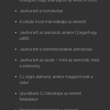
hőségben, vagy a lila égbolt az Area 69 fölött
Javítva lett a homokvihar
A célzás most már indikálja az életerőt
Javítva lett az animáció, amikor Cj legurít egy
üdítőt
Javítva lett a szemeteszsákok animációja
Javítva lett az úszás – mind az animciók, mind
a sebesség
CJ végre alámerül, amikor magasról esik a
vízbe
Újra látható CJ tükörképe az érintett
felületeken