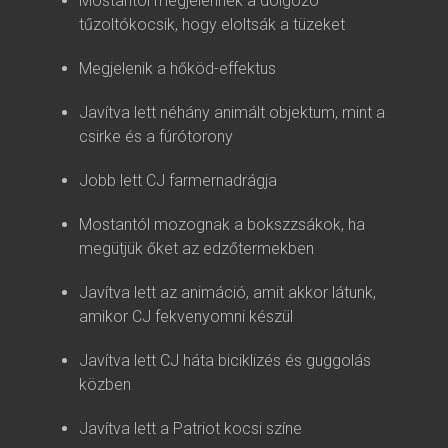
Mostantól megjelennek a dolgozó
tűzoltókocsik, hogy eloltsák a tüzeket
Megjelenik a hőköd-effektus
Javítva lett néhány animált objektum, mint a
csirke és a fúrótorony
Jobb lett CJ farmernadrágja
Mostantól mozognak a bokszzsákok, ha
megütjük őket az edzőtermekben
Javítva lett az animáció, amit akkor látunk,
amikor CJ fekvenyomni készül
Javítva lett CJ háta biciklizés és guggolás
közben
Javítva lett a Patriot kocsi színe