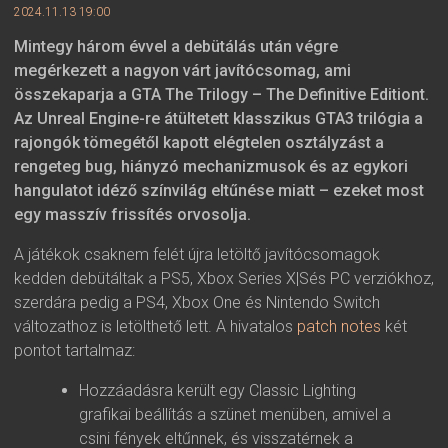
2024.11.13 19:00
Mintegy három évvel a debütálás után végre
megérkezett a nagyon várt javítócsomag, ami
összekaparja a GTA The Trilogy – The Definitive Editiont.
Az Unreal Engine-re átültetett klasszikus GTA3 trilógia a
rajongók tömegétől kapott elégtelen osztályzást a
rengeteg bug, hiányzó mechanizmusok és az egykori
hangulatot idéző színvilág eltűnése miatt – ezeket most
egy masszív frissítés orvosolja.
A játékok csaknem felét újra letöltő javítócsomagok
kedden debütáltak a PS5, Xbox Series X|Sés PC verziókhoz,
szerdára pedig a PS4, Xbox One és Nintendo Switch
változathoz is letölthető lett. A hivatalos
patch notes
két
pontot tartalmaz:
Hozzáadásra került egy Classic Lighting
grafikai beállítás a szünet menüben, amivel a
csini fények eltűnnek, és visszatérnek a