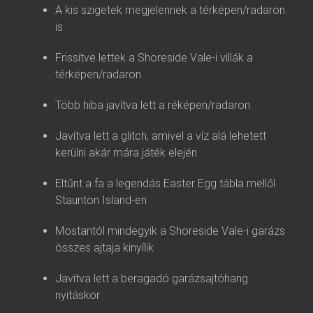
A kis szigetek megjelennek a térképen/radaron
is
Frissítve lettek a Shoreside Vale-i villák a
térképen/radaron
Több hiba javítva lett a réképen/radaron
Javítva lett a glitch, amivel a víz alá lehetett
kerülni akár mára játék elején
Eltűnt a fa a legendás Easter Egg tábla mellől
Staunton Island-en
Mostantól mindegyik a Shoreside Vale-i garázs
összes ajtaja kinyílik
Javítva lett a beragadó garázsajtóhang
nyitáskor