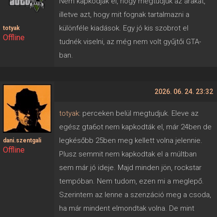
Nem kapkodják el, hogy megtudjuk az árakat,
illetve azt, hogy mit fognak tartalmazni a
különféle kiadások. Egy jó kis szobrot el
totyak
Offline
tudnék viselni, az még nem volt gyűjtői GTA-
ban.
2026. 06. 24. 23:32
totyak
: perceken belül megtudjuk. Eleve az
egész gta6ot nem kapkodták el, már 24ben de
legkésőbb 25ben meg kellett volna jelennie.
dani.szentgali
Offline
Plusz semmit nem kapkodtak el a múltban
sem már jó ideje. Majd minden jön, rockstar
tempóban. Nem tudom, ezen mi a meglepő.
Szerintem az lenne a szenzáció meg a csoda,
ha már mindent elmondtak volna. De mint