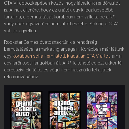
GTA VI dobozképében közös, hogy láthatunk rendőrautót
is. Annak ellenére, hogy ez a játék egyik legalapvetőbb
tartalma, a bemutatását korábban nem vállalta be a R*,
vagy csak egyszerűen nem jutott eszébe. Sokáig a GTA1
volt az egyetlen.
Rockstar Games óvatosnak tűnik a rendőrség
bemutatásával a marketing anyagain. Korábban már láttunk
egy
korábban soha nem látott, kiadatlan GTA V artot
, amin
egy járőrkocsi lángokban áll. A R* feltehetőleg ezt akkor túl
agresszívnek ítélte, és végül nem használta fel a játék
reklámozásához.