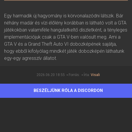
Egy harmadik új hagyomány is körvonalazódni látszik. Bár
néhány madár és vízi élőlény korábban is látható volt a GTA
játékokban valamiféle hangulatkeltő díszletként, a tényleges
implementációjuk csak a GTA V-ben valósult meg. Ami a
GTA V és a Grand Theft Auto VI dobozképének sajátja,
hogy ebből kifolyólag mindkét játék dobozképén láthatunk
egy-egy agresszív állatot.
2026.06.20 18:55 ▪ Forrás:
▪ Írta:
Visali
BESZÉLJÜNK RÓLA A DISCORDON