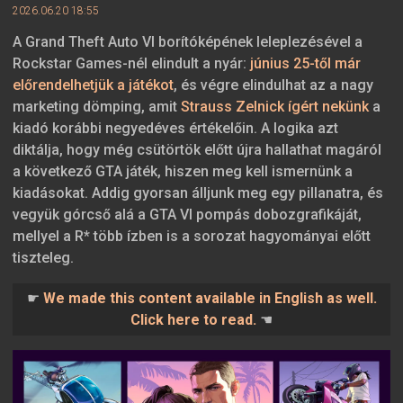
2026.06.20 18:55
A Grand Theft Auto VI borítóképének leleplezésével a
Rockstar Games-nél elindult a nyár:
június 25-től már
előrendelhetjük a játékot
, és végre elindulhat az a nagy
marketing dömping, amit
Strauss Zelnick ígért nekünk
a
kiadó korábbi negyedéves értékelőin. A logika azt
diktálja, hogy még csütörtök előtt újra hallathat magáról
a következő GTA játék, hiszen meg kell ismernünk a
kiadásokat. Addig gyorsan álljunk meg egy pillanatra, és
vegyük górcső alá a GTA VI pompás dobozgrafikáját,
mellyel a R* több ízben is a sorozat hagyományai előtt
tiszteleg.
☛
We made this content available in English as well.
Click here to read.
☚