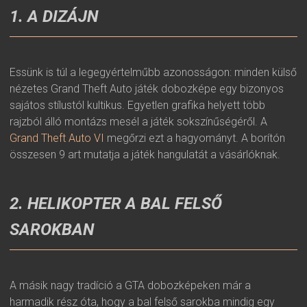
1. A DIZÁJN
Essünk is túl a legegyértelműbb azonosságon: minden külső
nézetes Grand Theft Auto játék dobozképe egy bizonyos
sajátos stílustól kultikus. Egyetlen grafika helyett több
rajzból álló montázs mesél a játék sokszínűségéről. A
Grand Theft Auto VI
megőrzi ezt a hagyományt. A borítón
összesen 9 art mutatja a játék hangulatát a vásárlóknak.
2. HELIKOPTER A BAL FELSŐ
SAROKBAN
A másik nagy tradíció a GTA dobozképeken már a
harmadik rész óta, hogy a bal felső sarokba mindig egy