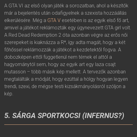
A GTA VI az első olyan játék a sorozatban, ahol a készítők
már a bejelentés után odafigyelnek a szexista hozzáállás
elkerülésére. Még a
GTA V
esetében is az egyik első fő art,
amivel a játékot reklámozták egy úgynevezett GTA girl volt.
A Red Dead Redemption 2 óta azonban végre az erős női
szerepeket is kiaknázza a R*, így adta magát, hogy a két
főhőssel reklámozzák a játékot a kezdetektől fogva. A
dobozképen ettől függetlenül nem térnek el attól a
hagyománytól sem, hogy az egyik art egy laza csajt
mutasson – több másik kép mellett. A tervezők azonban
megtalálták a módját, hogy ezúttal a hölgy hogyan legyen
trendi, szexi, de mégse testi kizsákmányolásról szóljon a
kép.
5. SÁRGA SPORTKOCSI (INFERNUS?)