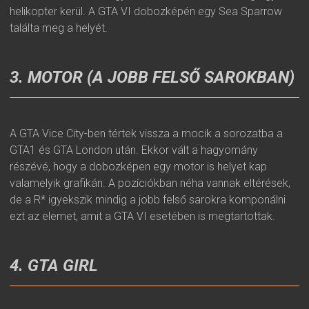
helikopter kerül. A GTA VI dobozképén egy Sea Sparrow
találta meg a helyét.
3. MOTOR (A JOBB FELSŐ SAROKBAN)
A GTA Vice City-ben tértek vissza a mocik a sorozatba a
GTA1 és GTA London után. Ekkor vált a hagyomány
részévé, hogy a dobozképen egy motor is helyet kap
valamelyik grafikán. A pozíciókban néha vannak eltérések,
de a R* igyekszik mindig a jobb felső sarokra komponálni
ezt az elemet, amit a GTA VI esetében is megtartottak.
4. GTA GIRL