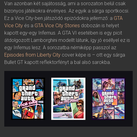
Van azonban két sajátosság, ami a sorozaton belül csak
bizonyos játékokra érvényes. Az egyik a sárga sportkocsi.
Ez a Vice City-ben játszódó epizódokra jellemző: a
GTA
Vice City
és a
GTA Vice City Stories
dobozán is helyet
kapott egy-egy Infernus. A GTA VI esetében is egy picit
átdolgozott Lamborghini modellt látunk, így jó eséllyel ez is
egy Infernus lesz. A sorozatba némiképp passzol az
Episodes from Liberty City
cover képe is – ott egy sárga
Bullet GT kapott reflektorfényt a bal alsó sarokba.