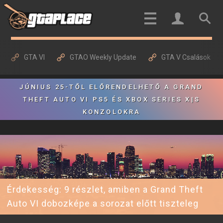
GTA VI
GTAO Weekly Update
GTA V Csalások
JÚNIUS 25-TŐL ELŐRENDELHETŐ A GRAND
THEFT AUTO VI PS5 ÉS XBOX SERIES X|S
KONZOLOKRA
Érdekesség: 9 részlet, amiben a Grand Theft
Auto VI dobozképe a sorozat előtt tiszteleg