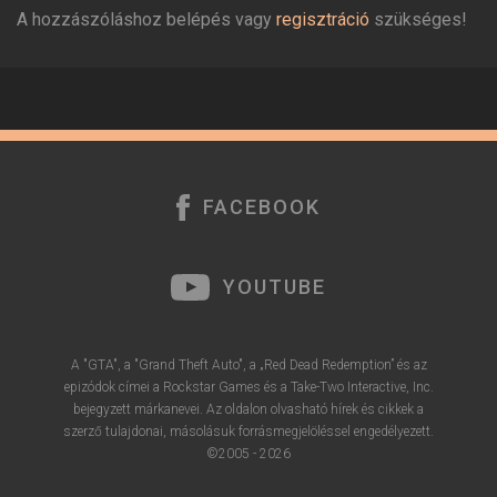
A hozzászóláshoz belépés vagy
regisztráció
szükséges!
FACEBOOK
YOUTUBE
A "GTA", a "Grand Theft Auto", a „Red Dead Redemption” és az
epizódok címei a Rockstar Games és a Take-Two Interactive, Inc.
bejegyzett márkanevei. Az oldalon olvasható hírek és cikkek a
szerző tulajdonai, másolásuk forrásmegjelöléssel engedélyezett.
©2005 - 2026