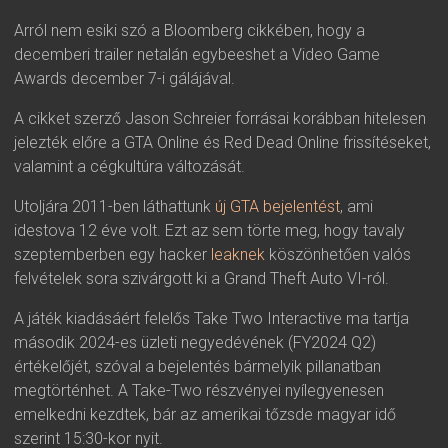
Arról nem esiki szó a Bloomberg cikkében, hogy a
decemberi trailer netalán egybeeshet a Video Game
Awards december 7-i gálájával.
A cikket szerző Jason Schreier forrásai korábban hitelesen
jelezték előre a GTA Online és Red Dead Online frissítéseket,
valamint a cégkultúra változását.
Utoljára 2011-ben láthattunk
új GTA bejelentést
, ami
idestova 12 éve volt. Ezt az sem törte meg, hogy tavaly
szeptemberben egy hacker
leaknek
köszönhetően valós
felvételek sora szivárgott ki a Grand Theft Auto VI-ról.
A játék kiadásáért felelős Take Two Interactive ma tartja
második 2024-es üzleti negyedévének (FY2024 Q2)
értékelőjét, szóval a bejelentés bármelyik pillanatban
megtörténhet. A Take-Two részvényei nyílegyenesen
emelkedni kezdtek, bár az amerikai tőzsde magyar idő
szerint 15:30-kor nyit.