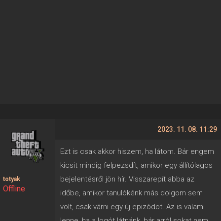
2023. 11. 08. 11:29
Ezt is csak akkor hiszem, ha látom. Bár engem
kicsit mindig felpezsdít, amikor egy állítólagos
bejelentésről jön hír. Visszarepít abba az
totyak
Offline
időbe, amikor tanulókénk más dolgom sem
volt, csak várni egy új epizódot. Az is valami
lenne, ha a logót látnánk, bár arról sokat nem