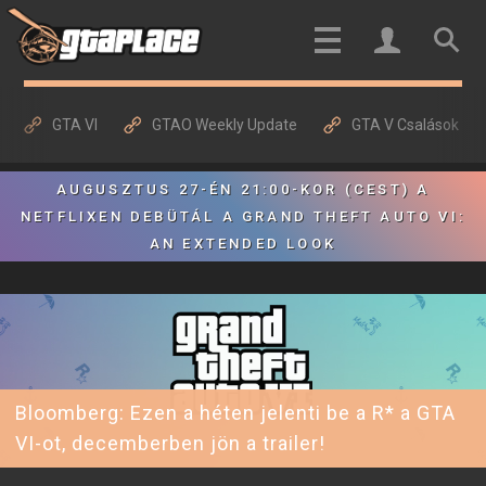
GTA VI
GTAO Weekly Update
GTA V Csalások
AUGUSZTUS 27-ÉN 21:00-KOR (CEST) A
NETFLIXEN DEBÜTÁL A GRAND THEFT AUTO VI:
AN EXTENDED LOOK
Bloomberg: Ezen a héten jelenti be a R* a GTA
VI-ot, decemberben jön a trailer!