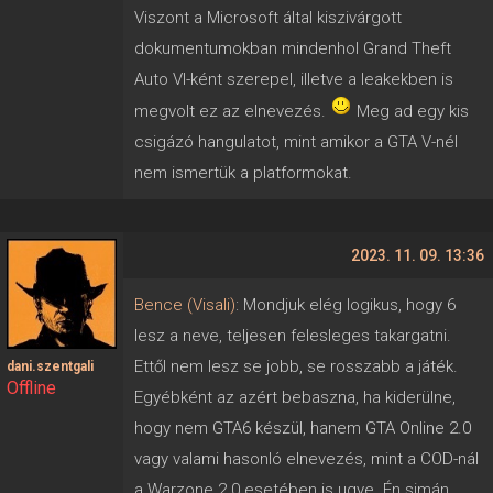
Viszont a Microsoft által kiszivárgott
dokumentumokban mindenhol Grand Theft
Auto VI-ként szerepel, illetve a leakekben is
megvolt ez az elnevezés.
Meg ad egy kis
csigázó hangulatot, mint amikor a GTA V-nél
nem ismertük a platformokat.
2023. 11. 09. 13:36
Bence (Visali)
: Mondjuk elég logikus, hogy 6
lesz a neve, teljesen felesleges takargatni.
Ettől nem lesz se jobb, se rosszabb a játék.
dani.szentgali
Offline
Egyébként az azért bebaszna, ha kiderülne,
hogy nem GTA6 készül, hanem GTA Online 2.0
vagy valami hasonló elnevezés, mint a COD-nál
a Warzone 2.0 esetében is ugye. Én simán