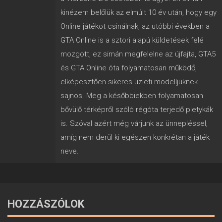
kinézem belőlük az elmúlt 10 év után, hogy egy
Online játékot csinálnak, az utóbbi években a
GTA Online is a sztori alapú küldetések felé
mozgott, ez simán megfelelne az újfajta, GTA5
és GTA Online óta folyamatosan működő,
elképesztően sikeres üzleti modelljüknek
sajnos. Meg a későbbiekben folyamatosan
bővülő térképről szóló régóta terjedő pletykák
is. Szóval azért még várjunk az ünnepléssel,
amíg nem derül ki egészen konkrétan a játék
neve.
HOZZÁSZÓLOK