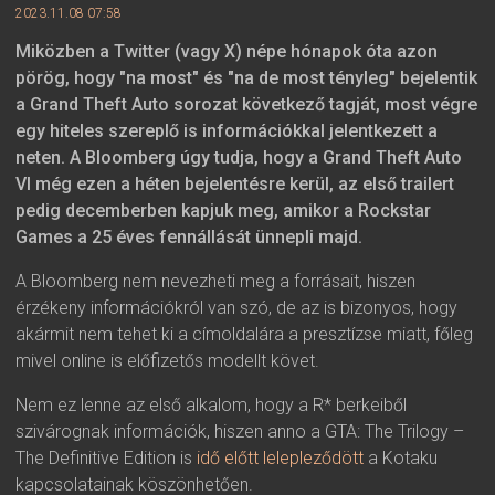
2023.11.08 07:58
Miközben a Twitter (vagy X) népe hónapok óta azon
pörög, hogy "na most" és "na de most tényleg" bejelentik
a Grand Theft Auto sorozat következő tagját, most végre
egy hiteles szereplő is információkkal jelentkezett a
neten. A Bloomberg úgy tudja, hogy a Grand Theft Auto
VI még ezen a héten bejelentésre kerül, az első trailert
pedig decemberben kapjuk meg, amikor a Rockstar
Games a 25 éves fennállását ünnepli majd.
A Bloomberg nem nevezheti meg a forrásait, hiszen
érzékeny információkról van szó, de az is bizonyos, hogy
akármit nem tehet ki a címoldalára a presztízse miatt, főleg
mivel online is előfizetős modellt követ.
Nem ez lenne az első alkalom, hogy a R* berkeiből
szivárognak információk, hiszen anno a GTA: The Trilogy –
The Definitive Edition is
idő előtt lelepleződött
a Kotaku
kapcsolatainak köszönhetően.