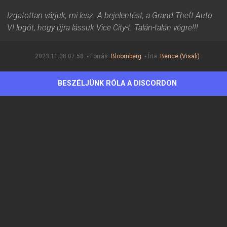
Izgatottan várjuk, mi lesz. A bejelentést, a Grand Theft Auto
VI logót, hogy újra lássuk Vice City-t. Talán-talán végre!!!
2023.11.08 07:58 ▪ Forrás:
Bloomberg
▪ Írta:
Bence (Visali)
BESZÉLJÜNK RÓLA A DISCORDON