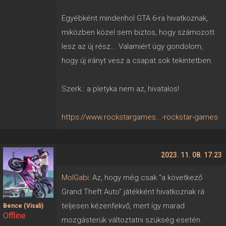
Egyébként mindenhol GTA 6-ra hivatkoznak,
miközben közel sem biztos, hogy számozott
lesz az új rész... Valamiért úgy gondolom,
hogy új irányt vesz a csapat sok tekintetben.
Szerk.: a pletyka nem az, hivatalos!
https://www.rockstargames...-rockstar-games
2023. 11. 08. 17:23
MolGabi
: Az, hogy még csak "a következő
Grand Theft Auto" játékként hivatkoznak rá
teljesen kézenfekvő, mert így marad
Bence (Visali)
Offline
mozgásterük változtatni szükség esetén.