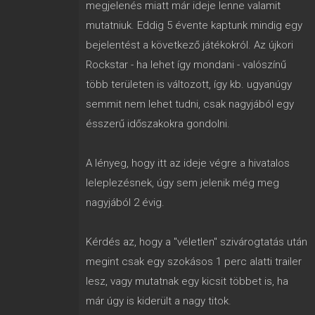
megjelenés miatt már ideje lenne valamit
mutatniuk. Eddig 5 évente kaptunk mindig egy
bejelentést a következő játékokról. Az újkori
Rockstar - ha lehet így mondani - valószínű
több területen is változott, így kb. ugyanúgy
semmit nem lehet tudni, csak nagyjából egy
ésszerű időszakokra gondolni.
A lényeg, hogy itt az ideje végre a hivatalos
leleplezésnek, úgy sem jelenik még meg
nagyjából 2 évig.
Kérdés az, hogy a "véletlen" szivárogtatás után
megint csak egy szokásos 1 perc alatti trailer
lesz, vagy mutatnak egy kicsit többet is, ha
már úgy is kiderült a nagy titok.