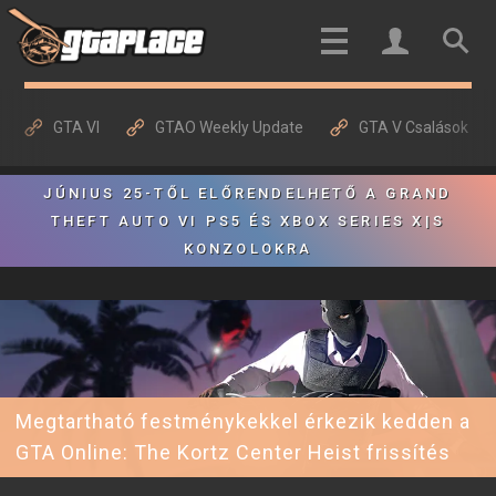
GTA VI
GTAO Weekly Update
GTA V Csalások
JÚNIUS 25-TŐL ELŐRENDELHETŐ A GRAND
THEFT AUTO VI PS5 ÉS XBOX SERIES X|S
KONZOLOKRA
Megtartható festménykekkel érkezik kedden a
GTA Online: The Kortz Center Heist frissítés