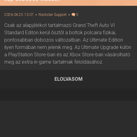
2026.06.25 13:07
▪ Rockstar Support
▪
5
Csak az alapjátékot tartalmazó Grand Theft Auto VI
Standard Editon kerül ősztől a boltok polcaira fizikai,
pontosabban dobozos változatban. Az Ultimate Edition
ilyen formában nem jelenik meg. Az Ultimate Upgrade külön
a PlayStation Store-ban és az Xbox Store-ban vásárolható
meg az extra in-game tartalmak feloldásához.
ELOLVASOM
2026.06.25 13:07 ▪ Forrás:
Rockstar Support
▪ Írta:
Visali