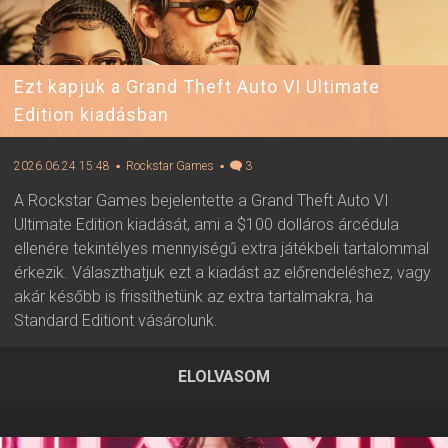
Ezt kapjuk a Grand Theft Auto VI Ultimate
Edition kiadásban
2026.06.24 15:48
▪ Rockstar Games
▪
3
A Rockstar Games bejelentette a Grand Theft Auto VI
Ultimate Edition kiadását, ami a $100 dolláros árcédula
ellenére tekintélyes mennyiségű extra játékbeli tartalommal
érkezik. Választhatjuk ezt a kiadást az előrendeléshez, vagy
akár később is frissíthetünk az extra tartalmakra, ha
Standard Editiont vásárolunk.
ELOLVASOM
2026.06.24 15:48 ▪ Forrás:
Rockstar Games
▪ Írta:
Visali