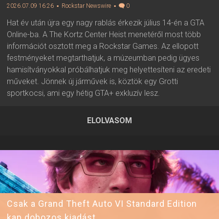
2026.07.09 16:26
▪ Rockstar Newswire
▪
0
Hat év után újra egy nagy rablás érkezik július 14-én a GTA
Online-ba. A The Kortz Center Heist menetéről most több
információt osztott meg a Rockstar Games. Az ellopott
festményeket megtarthatjuk, a múzeumban pedig ügyes
hamisítványokkal próbálhatjuk meg helyettesíteni az eredeti
műveket. Jönnek új járművek is, köztök egy Grotti
sportkocsi, ami egy hétig GTA+ exkluzív lesz.
ELOLVASOM
2026.07.09 16:26 ▪ Forrás:
Rockstar Newswire
▪ Írta:
Visali
Csak a Grand Theft Auto VI Standard Edition
kap dobozos kiadást