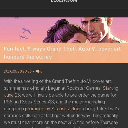
ELOLVASOM
2026.06.24 12:13 ▪ Forrás:
Rockstar Games
▪ Írta:
Visali
Fun fact: 9 ways Grand Theft Auto VI cover art
honours the series
2026.06.20 20:36 ▪
0
With the unveiling of the Grand Theft Auto VI cover art,
summer has officially begun at Rockstar Games.
Starting
June 25
, we will finally be able to pre-order the game for
PS5 and Xbox Series X|S, and the major marketing
campaign
promised by Strauss Zelnick
during Take-Two's
earnings calls can at last get well underway. Theoretically,
we must hear more on the next GTA title before Thursday