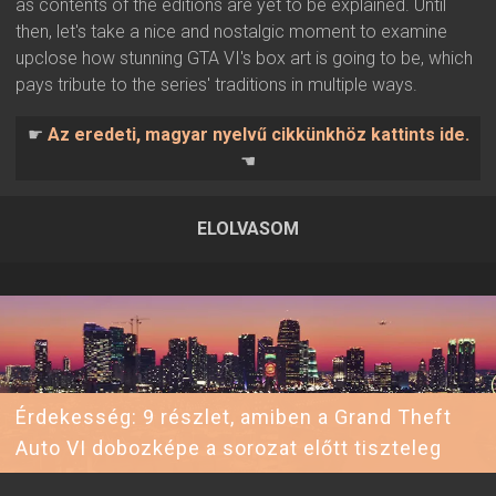
as contents of the editions are yet to be explained. Until
then, let's take a nice and nostalgic moment to examine
upclose how stunning GTA VI's box art is going to be, which
pays tribute to the series' traditions in multiple ways.
☛
Az eredeti, magyar nyelvű cikkünkhöz kattints ide.
☚
ELOLVASOM
2026.06.20 20:36 ▪ Forrás:
▪ Írta:
Visali
Érdekesség: 9 részlet, amiben a Grand Theft
Auto VI dobozképe a sorozat előtt tiszteleg