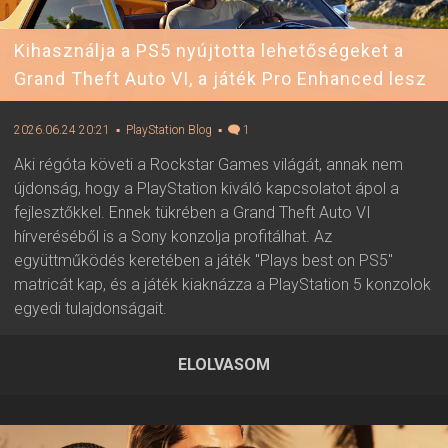
Kihasználja a PS5 nyújtotta lehetőségeket a
Grand Theft Auto VI, a játék Pro Enhanced lesz
2026.06.24 20:21
▪ PlayStation Blog
▪
1
Aki régóta követi a Rockstar Games világát, annak nem
újdonság, hogy a PlayStation kiváló kapcsolatot ápol a
fejlesztőkkel. Ennek tükrében a Grand Theft Auto VI
hírveréséből is a Sony konzolja profitálhat. Az
együttműködés keretében a játék "Plays best on PS5"
matricát kap, és a játék kiaknázza a PlayStation 5 konzolok
egyedi tulajdonságait.
ELOLVASOM
2026.06.24 20:21 ▪ Forrás:
PlayStation Blog
▪ Írta:
Visali