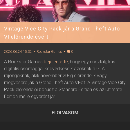
Vintage Vice City Pack jár a Grand Theft Auto
VI előrendelésért
2026.06.24 15:32
▪ Rockstar Games
▪
0
A Rockstar Games
bejelentette
, hogy egy nosztalgikus
digitális csomaggal kedvedkesdik azoknak a GTA
rajongóknak, akik november 20-ig előrendelik vagy
megvásárolják a Grand Theft Auto VI-ot. A Vintage Vice City
Pack előrendelői bónusz a Standard Edition és az Ultimate
Edition mellé egyaránt jár.
ELOLVASOM
2026.06.24 15:32 ▪ Forrás:
Rockstar Games
▪ Írta:
Visali