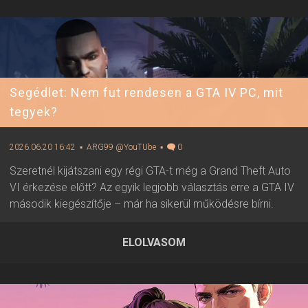
Segédlet: Nem fut rendesen a GTA IV PC, mit
tegyek?
2026.06.20 16:42
▪ ARG99 @YouTUbe
▪
0
Szeretnél kijátszani egy régi GTA-t még a Grand Theft Auto
VI érkezése előtt? Az egyik legjobb választás erre a GTA IV
második kiegészítője – már ha sikerül működésre bírni.
ELOLVASOM
2026.06.20 16:42 ▪ Forrás:
ARG99 @YouTUbe
▪ Írta:
Visali