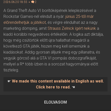
2026.06.20 18:55 ▪
2
A Grand Theft Auto VI borítóképének leleplezésével a
Rockstar Games-nél elindult a nyár:
június 25-től már
előrendelhetjük a játékot
, és végre elindulhat az a nagy
marketing dömping, amit
Strauss Zelnick ígért nekünk
a
kiadó korábbi negyedéves értékelőin. A logika azt diktálja,
hogy még csütörtök előtt újra hallathat magáról a
következő GTA játék, hiszen meg kell ismernünk a
kiadásokat. Addig gyorsan álljunk meg egy pillanatra, és
vegyük górcső alá a GTA VI pompás dobozgrafikáját,
mellyel a R* több ízben is a sorozat hagyományai előtt
tiszteleg.
☛
We made this content available in English as well.
Click here to read.
☚
ELOLVASOM
2026.06.20 18:55 ▪ Forrás:
▪ Írta:
Visali