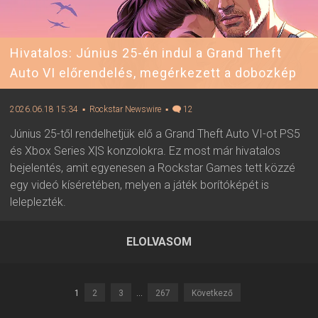
Hivatalos: Június 25-én indul a Grand Theft
Auto VI előrendelés, megérkezett a dobozkép
2026.06.18 15:34
▪ Rockstar Newswire
▪
12
Június 25-től rendelhetjük elő a Grand Theft Auto VI-ot PS5
és Xbox Series X|S konzolokra. Ez most már hivatalos
bejelentés, amit egyenesen a Rockstar Games tett közzé
egy videó kíséretében, melyen a játék borítóképét is
leleplezték.
ELOLVASOM
2026.06.18 15:34 ▪ Forrás:
Rockstar Newswire
▪ Írta:
Visali
1
2
3
...
267
Következő