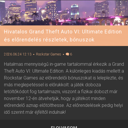
Hivatalos Grand Theft Auto VI: Ultimate Edition
és előrendelés részletek, bónuszok
2026.06.24 12:13
▪ Rockstar Games
▪
6
Hatalmas mennyiségű in-game tartalommal érkezik a Grand
Theft Auto VI: Ultimate Edition. A különleges kiadás mellett a
Rockstar Games az előrendelői bónuszokat is leleplezte, és
más meglepetéssel is előrukkolt: a játék doboza
letöltőkódot fog tartalmazni, viszont a fizikai dobozt már
november 12-én átvehetjük, hogy a játékot minden
előrendelő aznap előtölthesse. Az előrendelések pedig helyi
idő szerint már éjféltől indulnak!