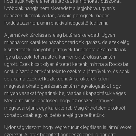
hozhatjuk helyre a teherautókat, kamionokat, buszokat.
Utóbbiak hangja nem sikeredett a legjobbra, ugyanis
nehezen akarnak váltani, sokáig pörögnek magas
fordulatszámon, ami rendkívül idegesítő tud lenni.
A járművek tárolása is elég butára sikeredett. Ugyan
mindhárom karakter házához tartozik garázs, de ezek elég
kisméretűek, nagyobb járművek tárolására alkalmatlanak.
Így a buszok, teherautók, kamionok tárolása szintén
ugrott. Ezek kicsit olyan érzetet keltenk, mintha a Rockstar
csak díszítő elemként tekinte ezekre a járművekre, és senki
se akarna ezekkel közlekedni. A karakterek külön
megvásárolható garázsai szintén megválogatják, hogy
milyen vasakat fogadnak be, ráadásul kapacitásuk véges.
Még arra sincs lehetőség, hogy az összes járművet
megvásároljunk egy karakterrel. Máig érthetelen okokból
vonatot, csak egy küldetés erejéig vezethetünk.
Újdonság viszont, hogy végre tudunk legálisan is járműveket
szerezni. A játék beépített böngészőjében jó pár erre