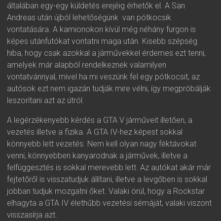
általában egy-egy küldetés erejéig érhetők el. A San
Andreas után újból lehetőségünk van pótkocsik
vontatására. A kamionokon kívül még néhány furgon is
képes utánfutókat vontatni maga után. Kisebb szépség
hiba, hogy csak azokkal a járművekkel érdemes ezt tenni,
amelyek már alapból rendelkeznek valamilyen
vontatvánnyal, mivel ha mi veszünk fel egy pótkocsit, az
autósok ezt nem igazán tudják mire vélni, így megpróbálják
leszorítani azt az útról.
A legérzékenyebb kérdés a GTA V járműveit illetően, a
vezetés illetve a fizika. A GTA IV-hez képest sokkal
könnyebb lett vezetés. Nem kell olyan nagy féktávokat
venni, könnyebben kanyarodnak a járművek, illetve a
felfüggesztés is sokkal merevebb lett. Az autókat akár már
fejtetőről is visszatudjuk állítani, illetve a levgőben is sokkal
jobban tudjuk mozgatni őket. Valaki örül, hogy a Rockstar
elhagyta a GTA IV élethűbb vezetési sémáját, valaki viszont
visszasírja azt.