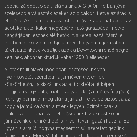
specializálódott oldalt találhatunk. A GTA Online-ban jóval
szélesebb a választék ezeken az oldalkon, illetve az árak is
eltérőek. Az interneten vásárolt járművek automatikusan az
adott karakter külön megvásárolható garázsában illetve
hangárjában lesznek elérhetők. A sikeres leszállításról e-
mailben tájékoztatnak. Újítás még, hogy ha a garázsban
tárolt autóinkat elveszítjük azok a Downtowni rendőrségre
kerülnek, ahonnan kitudjuk váltani 250 $ ellenében.
A játék multiplayer módjában lehetőségünk van
nyomkövetőt szereltetni a járműveinkre, ennek
köszönhetőn, ha kiszállunk az autónkból a térképen
megjelenik egy autó, motor vagy bicikli (járműtők függően)
ikon, így bármikor megtalálhatjuk azt, illetve ez biztosítja azt,
hogy a jármű valóban a miénk legyen. Szintén csak a
muliplayer módban van lehetőségünk biztosítást kötni
járműveinkre, ami érthető is mivel itt van igazán haszna. Ez
ugyan is arra jó, hogyha megsemmisűl szeretett gépünk,
felhívhatjuk a Mors Mutal Insurance-t, aki a jármű értékétől