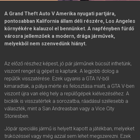
A Grand Theft Auto V Amerika nyugati partjára,
pontosabban Kalifornia állam déli részére, Los Angeles
környékére kalauzol el bennünket. A napfényben fürdő
városra jellemzőek a modern, drága járművek,
melyekből nem szenvedünk hiányt.
Az előző részhez képest, jó pár járműnek búcsút inthetünk,
viszont renget új gépet is kaptunk. A legjobb dolog a
repűlők visszatérése. Ezek ugyanis a GTA IV-ből
kimaradtak, a pálya mérte és felosztása miatt, a GTA V-ben
viszont újra van elég hely a repülőgépek kiélvezéséhez. A
biciklik is visszatértek a sorozatba, ráadásul szélesebb a
választék, mint a San Andreasban vagy a Vice City
Storiesben.
Jópár speciális jármű is helyett kapott a játékban, melyeket
trüközéssel vagy még azzal sem lehet megszerezni. Ezek