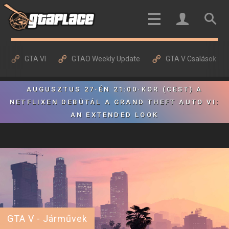
GTA VI
GTAO Weekly Update
GTA V Csalások
AUGUSZTUS 27-ÉN 21:00-KOR (CEST) A
NETFLIXEN DEBÜTÁL A GRAND THEFT AUTO VI:
AN EXTENDED LOOK
GTA V - Járművek