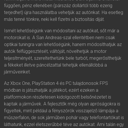
függően, pénz ellenében (párszáz dollártól több ezerig
terjedhet) újra használatba vehetjük az autónkat. Ha esetleg
más tenné tönkre, neki kell fizetni a biztosítás díját.
Ismét lehetőségünk van módosítani az autókat, sőt már a
motorokat is. A San Andreas-szal ellentétben nem csak
optikai tuningra van lehetőségünk, hanem módosíthatjuk az
autók felfüggesztését, váltóját, növelhetjük a motor
teljesítményét, szereltethetünk bele turbót, megerősíthetjük
a fékeket illetve páncélzattal tehetjük ellenállóbbá a
járműveinket.
Az Xbox One, PlayStation 4 és PC tulajdonosok FPS
módban is játszhatják a játékot, ezért ezeken a
platformokon részletesen kidolgozott belsőnézetet is
kaptak a járművek. A fejlesztők még olyan apróságokra is
figyeltek, mint például a fényszórók visszajelző lámpája a
műszerfalon, de sok járműben pohár vagy telefontartókat is
láthatunk, ezzel életszerűbbé téve az autókat. Ami talán egy