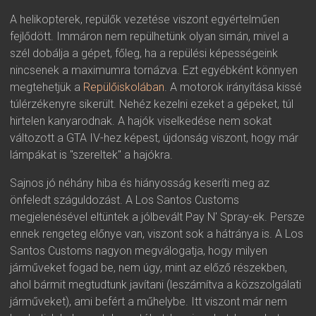
A helikopterek, repülők vezetése viszont egyértelműen
fejlődött. Immáron nem repülhetünk olyan simán, mivel a
szél dobálja a gépet, főleg, ha a repülési képességeink
nincsenek a maximumra tornázva. Ezt egyébként könnyen
megtehetjük a
Repülőiskolában
. A motorok irányítása kissé
túlérzékenyre sikerült. Nehéz kezelni ezeket a gépeket, túl
hirtelen kanyarodnak. A hajók viselkedése nem sokat
változott a GTA IV-hez képest, újdonság viszont, hogy már
lámpákat is "szereltek" a hajókra.
Sajnos jó néhány hiba és hiányosság keseríti meg az
önfeledt száguldozást. A Los Santos Customs
megjelenésével eltüntek a jólbevált Pay N' Spray-ek. Persze
ennek rengeteg előnye van, viszont sok a hátránya is. A Los
Santos Customs nagyon megválogatja, hogy milyen
járműveket fogad be, nem úgy, mint az előző részekben,
ahol bármit megtudtunk javítani (leszámítva a közszolgálati
járműveket), ami befért a műhelybe. Itt viszont már nem