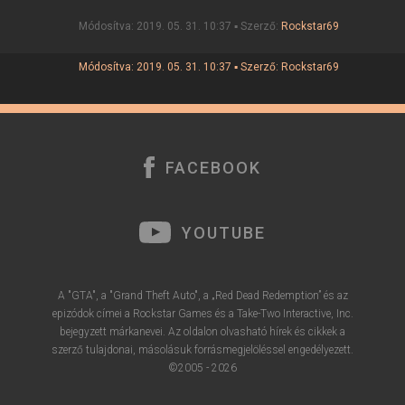
Módosítva: 2019. 05. 31. 10:37 ▪ Szerző:
Rockstar69
Módosítva: 2019. 05. 31. 10:37 ▪ Szerző:
Rockstar69
FACEBOOK
YOUTUBE
A "GTA", a "Grand Theft Auto", a „Red Dead Redemption” és az
epizódok címei a Rockstar Games és a Take-Two Interactive, Inc.
bejegyzett márkanevei. Az oldalon olvasható hírek és cikkek a
szerző tulajdonai, másolásuk forrásmegjelöléssel engedélyezett.
©2005 - 2026