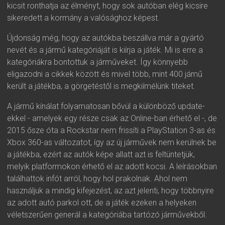
kicsit ronthatja az élményt, hogy sok autóban elég kicsire
sikeredett a kormány a valósághoz képest.
Újdonság még, hogy az autókba beszállva már a gyártó
nevét és a jármű kategóriáját is kiírja a játék. Mi is erre a
kategóriákra bontottuk a járműveket. Így könnyebb
eligazodni a cikkek között és mivel több, mint 400 jámű
került a játékba, a görgetéstől is megkiímélünk titeket.
A jármű kínálat folyamatosan bővül a különböző update-
ekkel - amelyek egy része csak az Online-ban érhető el -, de
2015 ősze óta a Rockstar nem frissíti a PlayStation 3-as és
Xbox 360-as változatot, így az új járművek nem kerülnek be
a játékba, ezért az autók képe allatt azt is feltüntetjük,
melyik platformokon érhető el az adott kocsi. A leírásokban
találhattok infót arról, hogy hol prakolnak. Ahol nem
használjuk a mindig kifejezést, az azt jelenti, hogy többnyire
az adott autó parkol ott, de a játék ezeken a helyeken
véletszerűen generál a kategóriába tartózó járművekből.