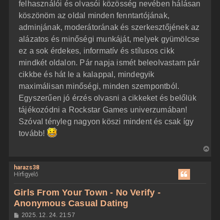
felhasználói és olvasói közösség nevében hálásan
t
s
z
köszönöm az oldal minden fenntartójának,
e
ó
j
l
adminjának, moderátorának és szerkesztőjének az
á
é
alázatos és minőségi munkáját, melyek gyümölcse
s
r
ez a sok érdekes, informatív és stílusos cikk
e
mindkét oldalon. Pár napja ismét beleolvastam pár
cikkbe és hát le a kalappal, mindegyik
maximálisan minőségi, minden szempontból.
Egyszerűen jó érzés olvasni a cikkeket és belőlük
tájékozódni a Rockstar Games univerzumában!
Szóval tényleg nagyon köszi mindent és csak így
tovább!
V
i
harazs38
s
Hírfigyelő
s
z
Girls From Your Town - No Verify -
a
Anonymous Casual Dating
a
H
2025. 12. 24. 21:57
t