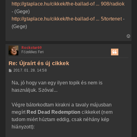
http://gtaplace.hu/cikkek/the-ballad-of ... 908/radiok
- (Gege)
http://gtaplace.hu/cikkek/the-ballad-of ... 5/tortenet
-
(Gege)
V
i
Rockstar69
s
Főzelékes Feri
s
z
Re: Újraírt és új cikkek
a
H
2017. 01. 28. 14:58
a
o
z
t
Na, jó hogy van egy ilyen topik és nem is
z
e
á
használjuk. Szóval...
t
s
z
e
ó
j
l
Végre bátorkodtam kirakni a tavaly májusban
á
é
megírt
Red Dead Redemption
cikkeket (nem
s
r
tudom miért húztam eddig, csak néhány kép
e
hiányzott):