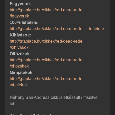
Fegyverek:
http://gtaplace.hu/cikkek/red-dead-rede ...
/fegyverek
100% feltétele:
http://gtaplace.hu/cikkek/red-dead-rede ... -feltetele
Kihívások:
http://gtaplace.hu/cikkek/red-dead-rede ...
/kihivasok
Öltözékek:
http://gtaplace.hu/cikkek/red-dead-rede ...
/oltozekek
Minijátékok:
http://gtaplace.hu/cikkek/red-dead-rede ...
inijatekok
Néhány San Andreas cikk is elkészült / frissítve
lett: