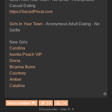
t
á
Casual Dating
e
s
z
j
https://SecretPrivat.com
ó
é
l
á
r
Girls In Your Town
- Anonymous Adult Dating - No
s
e
Selfie
New Girls
Carolina
Ivanka Peach VIP
Dovia
Brianna Bums
Courtney
Amber
Catalina
V
i
Válasz küldése
s
s
10 hozzászólás • Oldal:
1
/
1