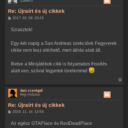
Szakértő
s
z
Re: Újraírt és új cikkek
a
H
2017. 02. 09. 20:25
a
o
z
t
Sziasztok!
z
e
á
t
s
z
Egy-két napig a San Andreas szekciónk Fegyverek
e
ó
j
l
cikke nem lesz elérhető, mert átírás alatt áll.
á
é
s
r
Illetve a Minijátékok cikk is folyamatos frissítés
e
alatt van, szóval legyetek türelemmel
V
i
dani.szentgali
s
Régi motoros
s
z
Re: Újraírt és új cikkek
a
H
2020. 11. 14. 13:56
a
o
z
t
Az egész GTAPlace és RedDeadPlace
z
e
á