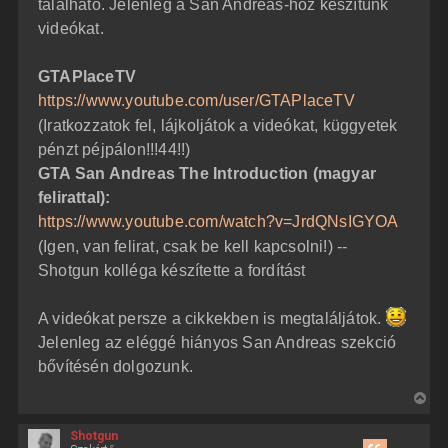
található. Jelenleg a San Andreas-hoz készítünk
videókat.
GTAPlaceTV
https://www.youtube.com/user/GTAPlaceTV
(Iratkozzatok fel, lájkoljátok a videókat, küggyetek
pénzt péjpálon!!!44!!)
GTA San Andreas The Introduction (magyar
felirattal):
https://www.youtube.com/watch?v=JrdQNsIGYOA
(Igen, van felirat, csak be kell kapcsolni!) --
Shotgun kolléga készítette a fordítást
A videókat persze a cikkekben is megtaláljátok.
Jelenleg az eléggé hiányos San Andreas szekció
bővítésén dolgozunk.
V
i
Shotgun
s