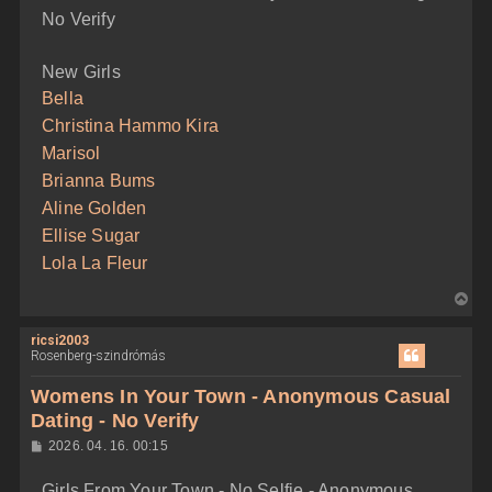
e
No Verify
New Girls
Bella
Christina Hammo Kira
Marisol
Brianna Bums
Aline Golden
Ellise Sugar
Lola La Fleur
V
i
ricsi2003
s
Rosenberg-szindrómás
s
z
Womens In Your Town - Anonymous Casual
a
Dating - No Verify
a
H
2026. 04. 16. 00:15
t
o
e
z
Girls From Your Town - No Selfie - Anonymous
z