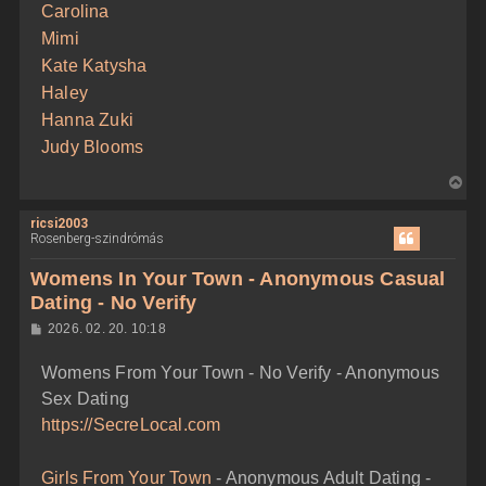
Carolina
Mimi
Kate Katysha
Haley
Hanna Zuki
Judy Blooms
V
i
ricsi2003
s
Rosenberg-szindrómás
s
z
Womens In Your Town - Anonymous Casual
a
Dating - No Verify
a
H
2026. 02. 20. 10:18
t
o
e
z
Womens From Your Town - No Verify - Anonymous
z
t
á
Sex Dating
e
s
z
j
https://SecreLocal.com
ó
é
l
á
r
Girls From Your Town
- Anonymous Adult Dating -
s