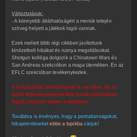
Változtatások:
- A könnyebb átláthatóságért a menük tetején
szöveg helyett a játékok logói vannak.
Ezek mellett több régi cikkben javítottunk
kinézetbeli hibákat és rusnya megoldásokat.
Shotgun kolléga dolgozik a Chinatown Wars és
San Andreas szekciókon a maga ütemében. Én az
EFLC szekcióban tevékenykedek.
A hozzászólás lehetősége itt le van tiltva, de az
újabb fejleményeket további hozzászólásokban
fogjuk posztolni ebben a topikban!
Továbbra is érvényes, hogy a pontatlanságokat,
hibajelentéseket
ebbe a topikba
várjuk!