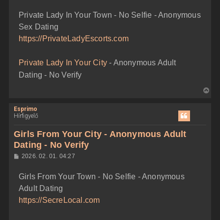
o
e
z
Private Lady In Your Town - No Selfie - Anonymous
z
t
á
Sex Dating
e
s
z
j
https://PrivateLadyEscorts.com
ó
é
l
á
r
Private Lady In Your City
- Anonymous Adult
s
e
Dating - No Verify
V
i
Esprimo
s
Hírfigyelő
s
z
Girls From Your City - Anonymous Adult
a
Dating - No Verify
a
H
2026. 02. 01. 04:27
t
o
e
z
Girls From Your Town - No Selfie - Anonymous
z
t
á
Adult Dating
e
s
z
j
https://SecreLocal.com
ó
é
l
á
r