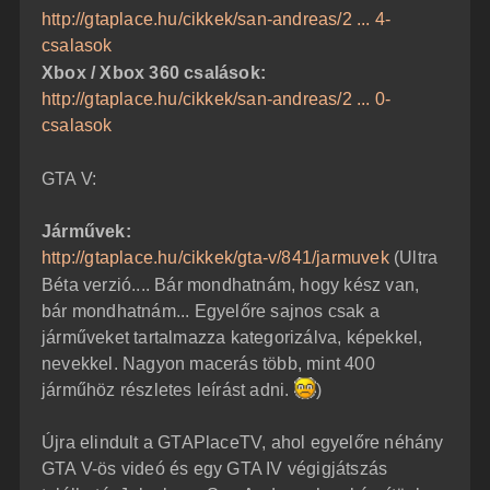
http://gtaplace.hu/cikkek/san-andreas/2 ... 4-
csalasok
Xbox / Xbox 360 csalások:
http://gtaplace.hu/cikkek/san-andreas/2 ... 0-
csalasok
GTA V:
Járművek:
http://gtaplace.hu/cikkek/gta-v/841/jarmuvek
(Ultra
Béta verzió.... Bár mondhatnám, hogy kész van,
bár mondhatnám... Egyelőre sajnos csak a
járműveket tartalmazza kategorizálva, képekkel,
nevekkel. Nagyon macerás több, mint 400
járműhöz részletes leírást adni.
)
Újra elindult a GTAPlaceTV, ahol egyelőre néhány
GTA V-ös videó és egy GTA IV végigjátszás