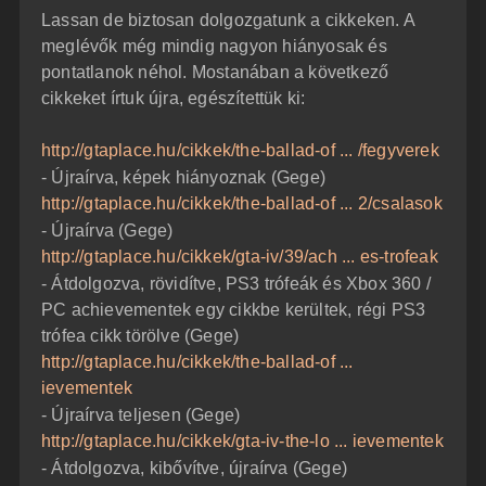
z
Lassan de biztosan dolgozgatunk a cikkeken. A
z
á
meglévők még mindig nagyon hiányosak és
s
z
pontatlanok néhol. Mostanában a következő
ó
l
cikkeket írtuk újra, egészítettük ki:
á
s
http://gtaplace.hu/cikkek/the-ballad-of ... /fegyverek
- Újraírva, képek hiányoznak (Gege)
http://gtaplace.hu/cikkek/the-ballad-of ... 2/csalasok
- Újraírva (Gege)
http://gtaplace.hu/cikkek/gta-iv/39/ach ... es-trofeak
- Átdolgozva, rövidítve, PS3 trófeák és Xbox 360 /
PC achievementek egy cikkbe kerültek, régi PS3
trófea cikk törölve (Gege)
http://gtaplace.hu/cikkek/the-ballad-of ...
ievementek
- Újraírva teljesen (Gege)
http://gtaplace.hu/cikkek/gta-iv-the-lo ... ievementek
- Átdolgozva, kibővítve, újraírva (Gege)