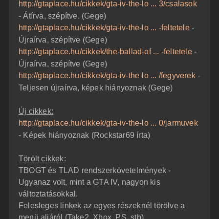
http://gtaplace.hu/cikkek/gta-iv-the-lo ... 3/csalasok
- Átírva, szépítve. (Gege)
http://gtaplace.hu/cikkek/gta-iv-the-lo ... -feltetele
-
Újraírva, szépítve (Gege)
http://gtaplace.hu/cikkek/the-ballad-of ... -feltetele
-
Újraírva, szépítve (Gege)
http://gtaplace.hu/cikkek/gta-iv-the-lo ... /fegyverek
-
Teljesen újraírva, képek hiányoznak (Gege)
Új cikkek:
http://gtaplace.hu/cikkek/gta-iv-the-lo ... 0/jarmuvek
- Képek hiányoznak (Rockstar69 írta)
Törölt cikkek:
TBOGT és TLAD rendszerkövetelmények -
Ugyanaz volt, mint a GTA IV, nagyon kis
változtatásokkal.
Felesleges linkek az egyes részeknél törölve a
menü aljáról (Take2, Xbox, PS, stb)