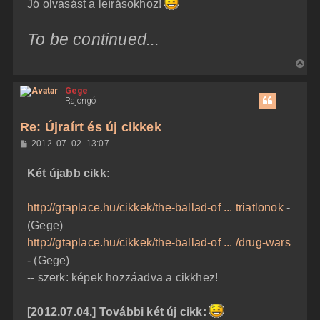
Jó olvasást a leírásokhoz!
To be continued...
V
i
Gege
s
Rajongó
s
z
Re: Újraírt és új cikkek
a
H
2012. 07. 02. 13:07
a
o
z
t
Két újabb cikk:
z
e
á
t
s
z
http://gtaplace.hu/cikkek/the-ballad-of ... triatlonok
-
e
ó
j
l
(Gege)
á
é
http://gtaplace.hu/cikkek/the-ballad-of ... /drug-wars
s
r
- (Gege)
e
-- szerk: képek hozzáadva a cikkhez!
[2012.07.04.] További két új cikk: