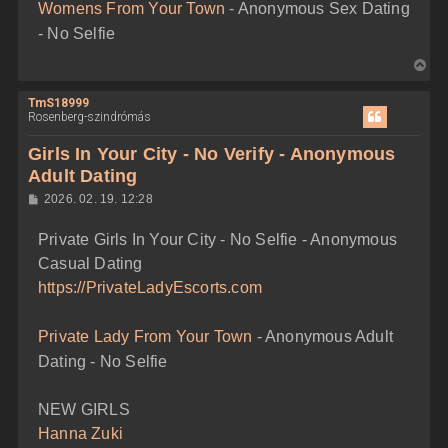
Womens From Your Town
- Anonymous Sex Dating
s
e
- No Selfie
V
i
TmS18999
s
Rosenberg-szindrómás
s
z
Girls In Your City - No Verify - Anonymous
a
Adult Dating
a
H
2026. 02. 19. 12:28
t
o
e
z
Private Girls In Your City - No Selfie - Anonymous
z
t
á
Casual Dating
e
s
z
j
https://PrivateLadyEscorts.com
ó
é
l
á
r
Private Lady From Your Town
- Anonymous Adult
s
e
Dating - No Selfie
NEW GIRLS
Hanna Zuki