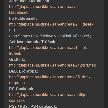
Járműves küldetések:
http://gtaplace.hu/cikkek/san-andreas/2 ...
kuldetesek
Fő küldetések:
http://gtaplace.hu/cikkek/san-andreas/2 ... tesek-
(uj)
(Los Santos rész feltöltve videókkal, képekkel.)
Achievementek / Trófeák:
http://gtaplace.hu/cikkek/san-andreas/1 ... ek-
trofeak
Graffitik:
http://gtaplace.hu/cikkek/san-andreas/242/graffitik
BMX Erőpróba:
http://gtaplace.hu/cikkek/san-andreas/251/bmx-
eroproba
PC Csalások:
http://gtaplace.hu/cikkek/san-andreas/256/pc-
csalasok
PS2 / PS3 / PS4 csalások: