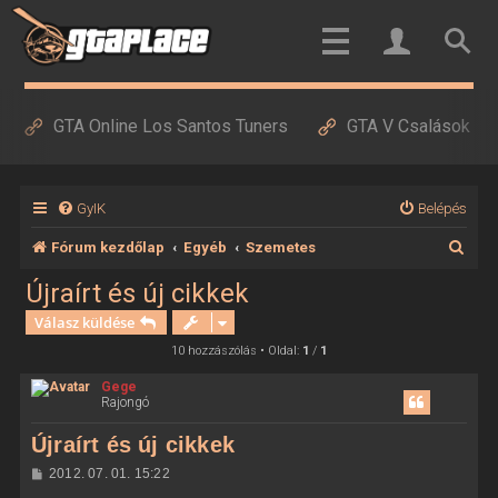
GTA Online Los Santos Tuners
GTA V Csalások
GyIK
Belépés
K
Fórum kezdőlap
Egyéb
Szemetes
e
Újraírt és új cikkek
r
Válasz küldése
e
10 hozzászólás • Oldal:
1
/
1
s
Gege
Rajongó
é
s
Újraírt és új cikkek
H
2012. 07. 01. 15:22
o